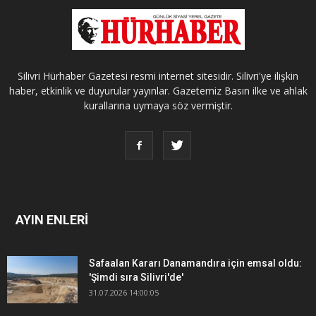
Silivri Hürhaber Gazetesi resmi internet sitesidir. Silivri'ye ilişkin
haber, etkinlik ve duyurular yayınlar. Gazetemiz Basın ilke ve ahlak
kurallarına uymaya söz vermiştir.
AYIN ENLERİ
Safaalan Kararı Danamandıra için emsal oldu:
'Şimdi sıra Silivri'de'
31.07.2026 14:00:05