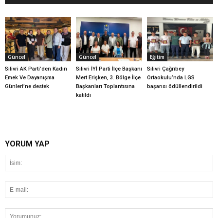
Güncel
Güncel
Eğitim
Silivri AK Parti’den Kadın
Silivri İYİ Parti İlçe Başkanı
Silivri Çağrıbey
Emek Ve Dayanışma
Mert Erişken, 3. Bölge İlçe
Ortaokulu’nda LGS
Günleri’ne destek
Başkanları Toplantısına
başarısı ödüllendirildi
katıldı
YORUM YAP