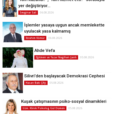
yer değiştiriyor…
06.08.2026
Sevginar Sali
İşlemler yasaya uygun ancak memlekette
uyulacak yasa kalmamış
06.08.2026
İbrahim Kömür
Ahde Vefa
05.08.2026
Eğitmen ve Yazar Nagihan Şanlı
Silivri'den başlayacak Demokrasi Cephesi
05.08.2026
Hasan Baki Çifçi
Kuşak çatışmasının psiko-sosyal dinamikleri
05.08.2026
Uzm. Klinik Psikolog Gül Dümen