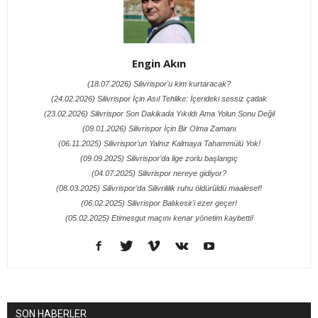
Engin Akın
(18.07.2026) Silivrispor'u kim kurtaracak?
(24.02.2026) Silivrispor İçin Asıl Tehlike: İçerideki sessiz çatlak
(23.02.2026) Silivrispor Son Dakikada Yıkıldı Ama Yolun Sonu Değil
(09.01.2026) Silivrispor İçin Bir Olma Zamanı
(06.11.2025) Silivrispor’un Yalnız Kalmaya Tahammülü Yok!
(09.09.2025) Silivrispor’da lige zorlu başlangıç
(04.07.2025) Silivrispor nereye gidiyor?
(08.03.2025) Silivrispor’da Silivrililik ruhu öldürüldü maalesef!
(06.02.2025) Silivrispor Balıkesir'i ezer geçer!
(05.02.2025) Etimesgut maçını kenar yönetim kaybetti!
SON HABERLER