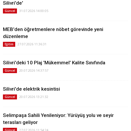
Silivri'de'
31.07.2026 14:00:05
Güncel
MEB'den öğretmenlere nöbet görevinde yeni
düzenleme
27.07.2026 11:36:31
Eğitim
Silivri'deki 10 Plaj 'Mükemmel' Kalite Sınıfında
20.07.2026 14:37:57
Güncel
Silivri'de elektrik kesintisi
20.07.2026 13:21:32
Güncel
Selimpaşa Sahili Yenileniyor: Yürüyüş yolu ve seyir
terasları geliyor
27.07.2026 11:54:24
Güncel