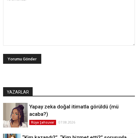
YAZARLAR
Yapay zeka doğal itimatla görüldü (mü
acaba?)
07.08.2026
Rüya Şahsuvar
“Kim kazandı?”, “Kim hizmet etti?” sorusuyla