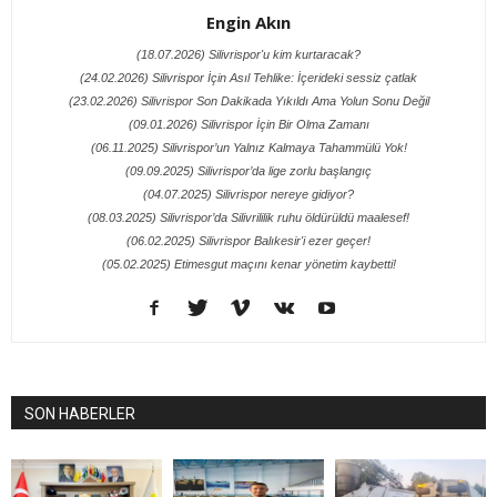
Engin Akın
(18.07.2026) Silivrispor'u kim kurtaracak?
(24.02.2026) Silivrispor İçin Asıl Tehlike: İçerideki sessiz çatlak
(23.02.2026) Silivrispor Son Dakikada Yıkıldı Ama Yolun Sonu Değil
(09.01.2026) Silivrispor İçin Bir Olma Zamanı
(06.11.2025) Silivrispor’un Yalnız Kalmaya Tahammülü Yok!
(09.09.2025) Silivrispor’da lige zorlu başlangıç
(04.07.2025) Silivrispor nereye gidiyor?
(08.03.2025) Silivrispor’da Silivrililik ruhu öldürüldü maalesef!
(06.02.2025) Silivrispor Balıkesir'i ezer geçer!
(05.02.2025) Etimesgut maçını kenar yönetim kaybetti!
SON HABERLER