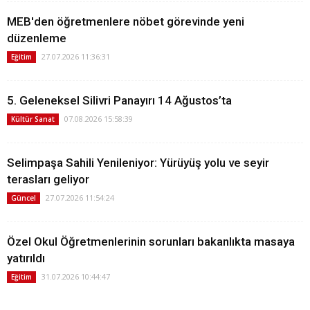
MEB'den öğretmenlere nöbet görevinde yeni
düzenleme
27.07.2026 11:36:31
Eğitim
5. Geleneksel Silivri Panayırı 14 Ağustos’ta
07.08.2026 15:58:39
Kültür Sanat
Selimpaşa Sahili Yenileniyor: Yürüyüş yolu ve seyir
terasları geliyor
27.07.2026 11:54:24
Güncel
Özel Okul Öğretmenlerinin sorunları bakanlıkta masaya
yatırıldı
31.07.2026 10:44:47
Eğitim