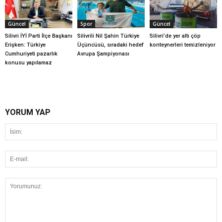
Güncel
Spor
Güncel
Silivri İYİ Parti İlçe Başkanı
Silivrili Nil Şahin Türkiye
Silivri’de yer altı çöp
Erişken: Türkiye
Üçüncüsü, sıradaki hedef
konteynerleri temizleniyor
Cumhuriyeti pazarlık
Avrupa Şampiyonası
konusu yapılamaz
YORUM YAP