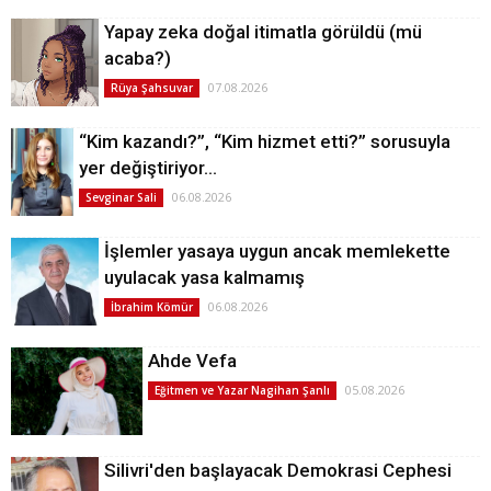
Yapay zeka doğal itimatla görüldü (mü
acaba?)
07.08.2026
Rüya Şahsuvar
“Kim kazandı?”, “Kim hizmet etti?” sorusuyla
yer değiştiriyor…
06.08.2026
Sevginar Sali
İşlemler yasaya uygun ancak memlekette
uyulacak yasa kalmamış
06.08.2026
İbrahim Kömür
Ahde Vefa
05.08.2026
Eğitmen ve Yazar Nagihan Şanlı
Silivri'den başlayacak Demokrasi Cephesi