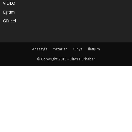
VİDEO
Eğitim
Güncel
Anasayfa
Yazarlar
Künye
İletişim
© Copyright 2015 - Silivri Hürhaber