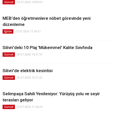
31.07.2026 14:00:05
Güncel
MEB'den öğretmenlere nöbet görevinde yeni
düzenleme
27.07.2026 11:36:31
Eğitim
Silivri'deki 10 Plaj 'Mükemmel' Kalite Sınıfında
20.07.2026 14:37:57
Güncel
Silivri'de elektrik kesintisi
20.07.2026 13:21:32
Güncel
Selimpaşa Sahili Yenileniyor: Yürüyüş yolu ve seyir
terasları geliyor
27.07.2026 11:54:24
Güncel