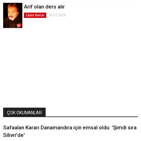
Arif olan ders alır
30.07.2026
Cemil Kenar
ÇOK OKUNANLAR
Safaalan Kararı Danamandıra için emsal oldu: 'Şimdi sıra
Silivri'de'