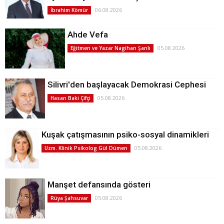
06.08.2026
İbrahim Kömür
Ahde Vefa
05.08.2026
Eğitmen ve Yazar Nagihan Şanlı
Silivri'den başlayacak Demokrasi Cephesi
05.08.2026
Hasan Baki Çifçi
Kuşak çatışmasının psiko-sosyal dinamikleri
05.08.2026
Uzm. Klinik Psikolog Gül Dümen
Manşet defansında gösteri
05.08.2026
Rüya Şahsuvar