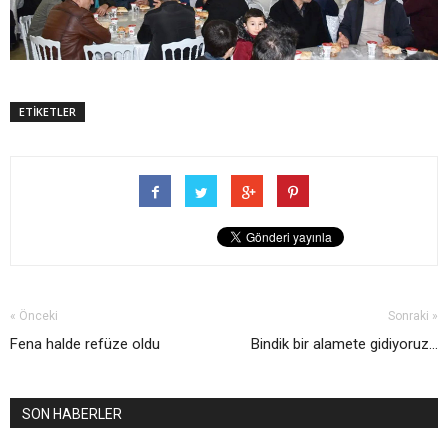
ETİKETLER
« Önceki
Sonraki »
Fena halde refüze oldu
Bindik bir alamete gidiyoruz…
SON HABERLER