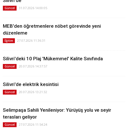
Silivri'de'
31.07.2026 14:00:05
Güncel
MEB'den öğretmenlere nöbet görevinde yeni
düzenleme
27.07.2026 11:36:31
Eğitim
Silivri'deki 10 Plaj 'Mükemmel' Kalite Sınıfında
20.07.2026 14:37:57
Güncel
Silivri'de elektrik kesintisi
20.07.2026 13:21:32
Güncel
Selimpaşa Sahili Yenileniyor: Yürüyüş yolu ve seyir
terasları geliyor
27.07.2026 11:54:24
Güncel