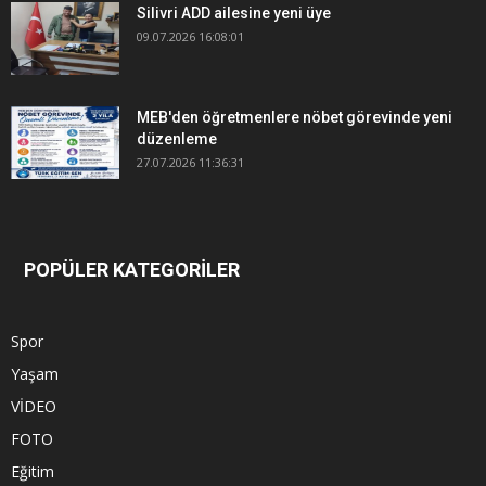
Silivri ADD ailesine yeni üye
09.07.2026 16:08:01
MEB'den öğretmenlere nöbet görevinde yeni
düzenleme
27.07.2026 11:36:31
POPÜLER KATEGORİLER
Spor
Yaşam
VİDEO
FOTO
Eğitim