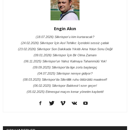
Engin Akın
(18.07.2026) Silivrispor'u kim kurtaracak?
(24.02.2026) Silivrispor İçin Asıl Tehlike: İçerideki sessiz çatlak
(23.02.2026) Silivrispor Son Dakikada Yıkıldı Ama Yolun Sonu Değil
(09.01.2026) Silivrispor İçin Bir Olma Zamanı
(06.11.2025) Silivrispor’un Yalnız Kalmaya Tahammülü Yok!
(09.09.2025) Silivrispor’da lige zorlu başlangıç
(04.07.2025) Silivrispor nereye gidiyor?
(08.03.2025) Silivrispor’da Silivrililik ruhu öldürüldü maalesef!
(06.02.2025) Silivrispor Balıkesir'i ezer geçer!
(05.02.2025) Etimesgut maçını kenar yönetim kaybetti!