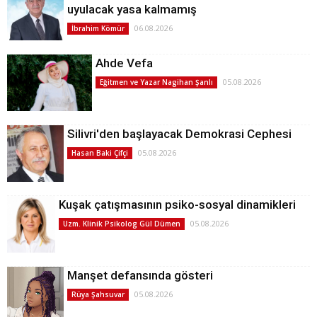
uyulacak yasa kalmamış
06.08.2026
İbrahim Kömür
Ahde Vefa
05.08.2026
Eğitmen ve Yazar Nagihan Şanlı
Silivri'den başlayacak Demokrasi Cephesi
05.08.2026
Hasan Baki Çifçi
Kuşak çatışmasının psiko-sosyal dinamikleri
05.08.2026
Uzm. Klinik Psikolog Gül Dümen
Manşet defansında gösteri
05.08.2026
Rüya Şahsuvar