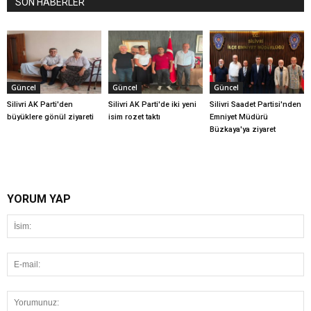
SON HABERLER
Güncel
Güncel
Güncel
Silivri AK Parti'den
Silivri AK Parti'de iki yeni
Silivri Saadet Partisi'nden
büyüklere gönül ziyareti
isim rozet taktı
Emniyet Müdürü
Büzkaya'ya ziyaret
YORUM YAP