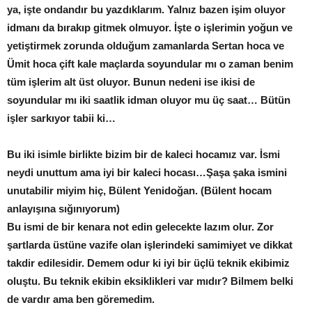
ya, işte ondandır bu yazdıklarım. Yalnız bazen işim oluyor
idmanı da bırakıp gitmek olmuyor. İşte o işlerimin yoğun ve
yetiştirmek zorunda olduğum zamanlarda Sertan hoca ve
Ümit hoca çift kale maçlarda soyundular mı o zaman benim
tüm işlerim alt üst oluyor. Bunun nedeni ise ikisi de
soyundular mı iki saatlik idman oluyor mu üç saat… Bütün
işler sarkıyor tabii ki…
Bu iki isimle birlikte bizim bir de kaleci hocamız var. İsmi
neydi unuttum ama iyi bir kaleci hocası…Şaşa şaka ismini
unutabilir miyim hiç, Bülent Yenidoğan. (Bülent hocam
anlayışına sığınıyorum)
Bu ismi de bir kenara not edin gelecekte lazım olur. Zor
şartlarda üstüne vazife olan işlerindeki samimiyet ve dikkat
takdir edilesidir. Demem odur ki iyi bir üçlü teknik ekibimiz
oluştu. Bu teknik ekibin eksiklikleri var mıdır? Bilmem belki
de vardır ama ben göremedim.