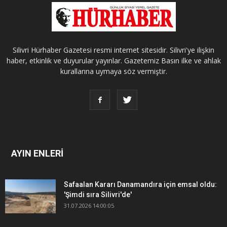
Silivri Hürhaber Gazetesi resmi internet sitesidir. Silivri'ye ilişkin
haber, etkinlik ve duyurular yayınlar. Gazetemiz Basın ilke ve ahlak
kurallarına uymaya söz vermiştir.
AYIN ENLERİ
Safaalan Kararı Danamandıra için emsal oldu:
'Şimdi sıra Silivri'de'
31.07.2026 14:00:05