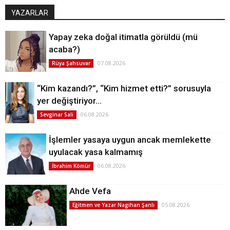
YAZARLAR
Yapay zeka doğal itimatla görüldü (mü
acaba?)
07.08.2026
Rüya Şahsuvar
“Kim kazandı?”, “Kim hizmet etti?” sorusuyla
yer değiştiriyor…
06.08.2026
Sevginar Sali
İşlemler yasaya uygun ancak memlekette
uyulacak yasa kalmamış
06.08.2026
İbrahim Kömür
Ahde Vefa
05.08.2026
Eğitmen ve Yazar Nagihan Şanlı