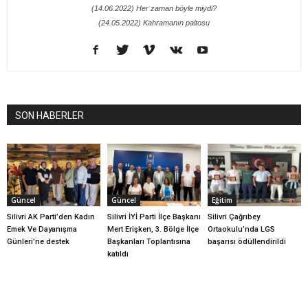
(14.06.2022) Her zaman böyle miydi?
(24.05.2022) Kahramanın paltosu
SON HABERLER
Güncel
Güncel
Eğitim
Silivri AK Parti’den Kadın
Silivri İYİ Parti İlçe Başkanı
Silivri Çağrıbey
Emek Ve Dayanışma
Mert Erişken, 3. Bölge İlçe
Ortaokulu’nda LGS
Günleri’ne destek
Başkanları Toplantısına
başarısı ödüllendirildi
katıldı