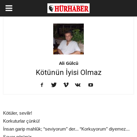
Ali Gülcü
Kötünün İyisi Olmaz
Kötüler, sevilir!
Korkuturlar çünkü!
İnsan garip mahlûk; “seviyorum” der... “Korkuyorum” diyemez...
Sever görünür...