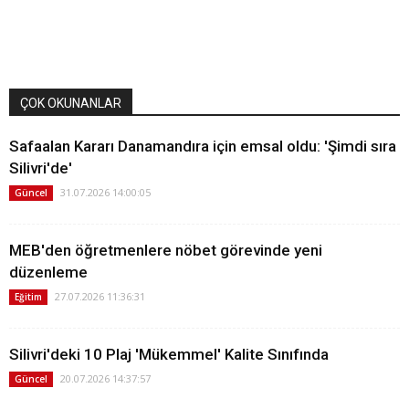
ÇOK OKUNANLAR
Safaalan Kararı Danamandıra için emsal oldu: 'Şimdi sıra
Silivri'de'
31.07.2026 14:00:05
Güncel
MEB'den öğretmenlere nöbet görevinde yeni
düzenleme
27.07.2026 11:36:31
Eğitim
Silivri'deki 10 Plaj 'Mükemmel' Kalite Sınıfında
20.07.2026 14:37:57
Güncel