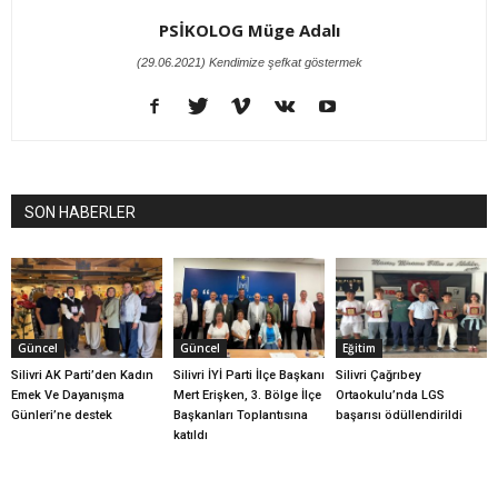
PSİKOLOG Müge Adalı
(29.06.2021) Kendimize şefkat göstermek
SON HABERLER
Güncel
Güncel
Eğitim
Silivri AK Parti’den Kadın
Silivri İYİ Parti İlçe Başkanı
Silivri Çağrıbey
Emek Ve Dayanışma
Mert Erişken, 3. Bölge İlçe
Ortaokulu’nda LGS
Günleri’ne destek
Başkanları Toplantısına
başarısı ödüllendirildi
katıldı