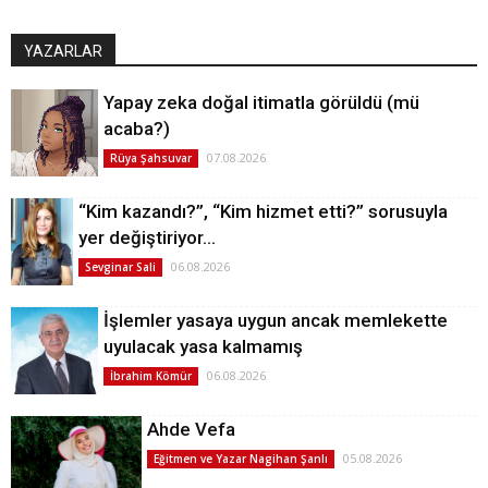
YAZARLAR
Yapay zeka doğal itimatla görüldü (mü
acaba?)
07.08.2026
Rüya Şahsuvar
“Kim kazandı?”, “Kim hizmet etti?” sorusuyla
yer değiştiriyor…
06.08.2026
Sevginar Sali
İşlemler yasaya uygun ancak memlekette
uyulacak yasa kalmamış
06.08.2026
İbrahim Kömür
Ahde Vefa
05.08.2026
Eğitmen ve Yazar Nagihan Şanlı