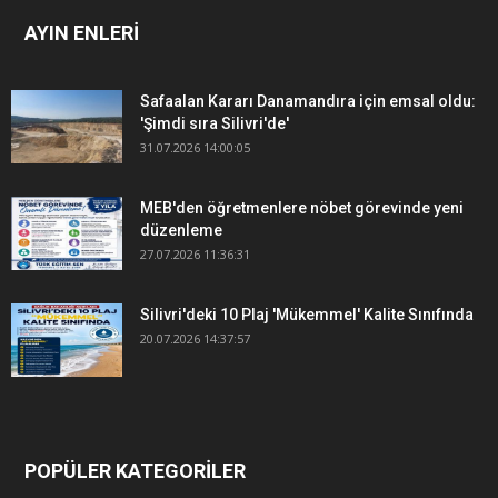
AYIN ENLERİ
Safaalan Kararı Danamandıra için emsal oldu:
'Şimdi sıra Silivri'de'
31.07.2026 14:00:05
MEB'den öğretmenlere nöbet görevinde yeni
düzenleme
27.07.2026 11:36:31
Silivri'deki 10 Plaj 'Mükemmel' Kalite Sınıfında
20.07.2026 14:37:57
POPÜLER KATEGORİLER