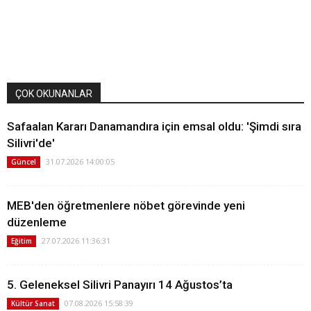
ÇOK OKUNANLAR
Safaalan Kararı Danamandıra için emsal oldu: 'Şimdi sıra
Silivri'de'
31.07.2026 14:00:05
Güncel
MEB'den öğretmenlere nöbet görevinde yeni
düzenleme
27.07.2026 11:36:31
Eğitim
5. Geleneksel Silivri Panayırı 14 Ağustos’ta
07.08.2026 15:58:39
Kültür Sanat