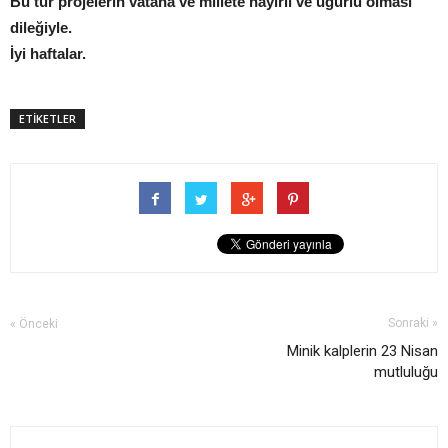
Bu tür projelerin vatana ve millete hayırlı ve uğurlu olması
dileğiyle.
İyi haftalar.
ETİKETLER
Sonraki »
« Önceki
Minik kalplerin 23 Nisan
mutluluğu