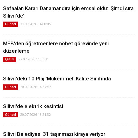
Safaalan Kararı Danamandıra için emsal oldu: 'Şimdi sıra
Silivri'de'
31.07.2026 14:00:05
Güncel
MEB'den öğretmenlere nöbet görevinde yeni
düzenleme
27.07.2026 11:36:31
Eğitim
Silivri'deki 10 Plaj 'Mükemmel' Kalite Sınıfında
20.07.2026 14:37:57
Güncel
Silivri'de elektrik kesintisi
20.07.2026 13:21:32
Güncel
Silivri Belediyesi 31 taşınmazı kiraya veriyor