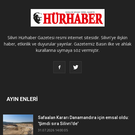
Silivri Hürhaber Gazetesi resmi internet sitesidir. Silivri'ye ilişkin
haber, etkinlik ve duyurular yayınlar. Gazetemiz Basın ilke ve ahlak
kurallarına uymaya söz vermiştir.
AYIN ENLERİ
Safaalan Kararı Danamandıra için emsal oldu:
'Şimdi sıra Silivri'de'
31.07.2026 14:00:05