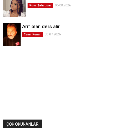
05.08.2026
Rüya Şahsuvar
Arif olan ders alır
30.07.2026
Cemil Kenar
ÇOK OKUNANLAR