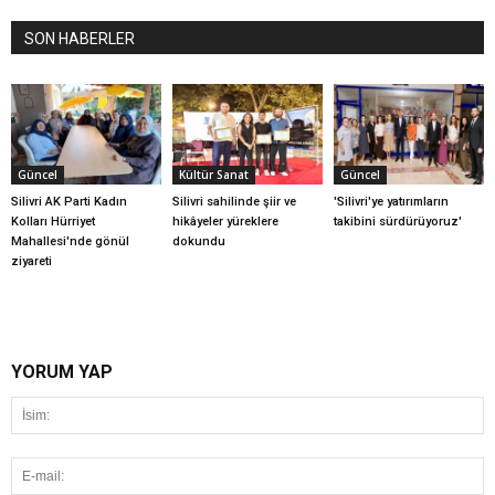
SON HABERLER
Güncel
Kültür Sanat
Güncel
Silivri AK Parti Kadın
Silivri sahilinde şiir ve
'Silivri'ye yatırımların
Kolları Hürriyet
hikâyeler yüreklere
takibini sürdürüyoruz'
Mahallesi'nde gönül
dokundu
ziyareti
YORUM YAP