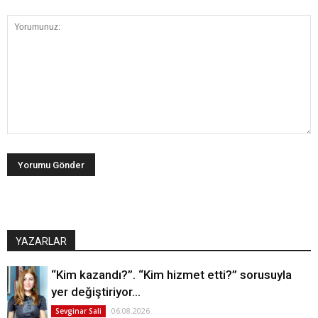
YAZARLAR
“Kim kazandı?”. “Kim hizmet etti?” sorusuyla
yer değiştiriyor…
06.08.2026
Sevginar Sali