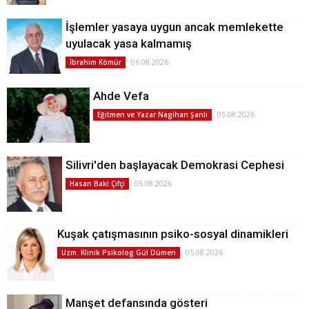
İşlemler yasaya uygun ancak memlekette
uyulacak yasa kalmamış
06.08.2026
İbrahim Kömür
Ahde Vefa
05.08.2026
Eğitmen ve Yazar Nagihan Şanlı
Silivri'den başlayacak Demokrasi Cephesi
05.08.2026
Hasan Baki Çifçi
Kuşak çatışmasının psiko-sosyal dinamikleri
05.08.2026
Uzm. Klinik Psikolog Gül Dümen
Manşet defansında gösteri