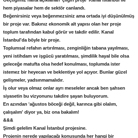
hem piyasalar hem de sektör canlandı.
Beğenirsiniz veya beğenmezsiniz ama ortada iyi düşünülmüş
bir proje var. Bakınız ekonomik alt yapısı olan her proje
toplum tarafından kabul görür ve takdir edilir. Kanal
İstanbul'da böyle bir proje.
Toplumsal refahın artırılması, zenginliğin tabana yayılması,
yeni istihdam ve işgücü yaratılması, şimdilik hayal bile olsa
geleceğe matufta olsa hedef konulması, toplumda ister
istemez bir heyecan ve beklentiye yol açıyor. Bunlar güzel
gelişmeler, yadsınmamalıdır.
İş olur veya olmaz onlar ayrı meseleler ancak ben şahsen
siyasetin bu vizyonunu takdire şayan buluyorum.
En azından ‘ağustos böceği değil, karınca gibi olalım,
çalışalım' diyor ya, biz ona bakalım!
&&&
Şimdi gelelim Kanal İstanbul projesine.
Projenin nerede yapılacağı konusunda her hangi bir