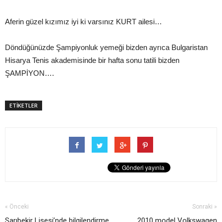
Aferin güzel kızımız iyi ki varsınız KURT ailesi…
Döndüğünüzde Şampiyonluk yemeği bizden ayrıca Bulgaristan
Hisarya Tenis akademisinde bir hafta sonu tatili bizden
ŞAMPİYON….
ETİKETLER
« Önceki
Sonraki »
Sarıbekir Lisesi’nde bilgilendirme
2010 model Volkswagen