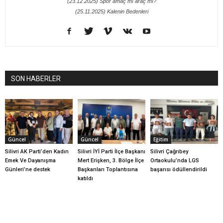
(23.12.2025) Spor amaç mı araç mı?
(25.11.2025) Kalenin Bedenleri
SON HABERLER
Güncel
Güncel
Eğitim
Silivri AK Parti’den Kadın
Silivri İYİ Parti İlçe Başkanı
Silivri Çağrıbey
Emek Ve Dayanışma
Mert Erişken, 3. Bölge İlçe
Ortaokulu’nda LGS
Günleri’ne destek
Başkanları Toplantısına
başarısı ödüllendirildi
katıldı