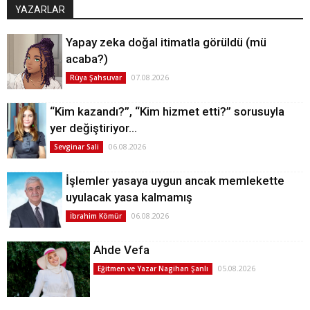
YAZARLAR
Yapay zeka doğal itimatla görüldü (mü
acaba?)
07.08.2026
Rüya Şahsuvar
“Kim kazandı?”, “Kim hizmet etti?” sorusuyla
yer değiştiriyor…
06.08.2026
Sevginar Sali
İşlemler yasaya uygun ancak memlekette
uyulacak yasa kalmamış
06.08.2026
İbrahim Kömür
Ahde Vefa
05.08.2026
Eğitmen ve Yazar Nagihan Şanlı