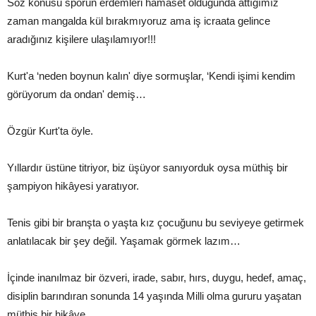
Söz konusu sporun erdemleri hamaset olduğunda attığımız
zaman mangalda kül bırakmıyoruz ama iş icraata gelince
aradığınız kişilere ulaşılamıyor!!!
Kurt'a ‘neden boynun kalın' diye sormuşlar, ‘Kendi işimi kendim
görüyorum da ondan' demiş…
Özgür Kurt'ta öyle.
Yıllardır üstüne titriyor, biz üşüyor sanıyorduk oysa müthiş bir
şampiyon hikâyesi yaratıyor.
Tenis gibi bir branşta o yaşta kız çocuğunu bu seviyeye getirmek
anlatılacak bir şey değil. Yaşamak görmek lazım…
İçinde inanılmaz bir özveri, irade, sabır, hırs, duygu, hedef, amaç,
disiplin barındıran sonunda 14 yaşında Milli olma gururu yaşatan
müthiş bir hikâye…