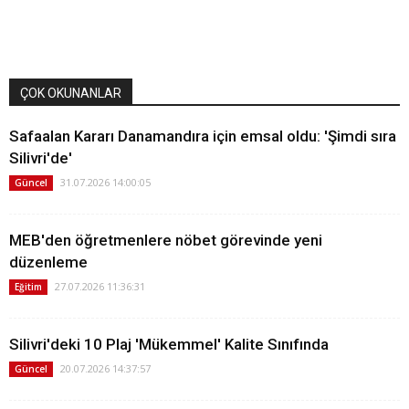
ÇOK OKUNANLAR
Safaalan Kararı Danamandıra için emsal oldu: 'Şimdi sıra
Silivri'de'
31.07.2026 14:00:05
Güncel
MEB'den öğretmenlere nöbet görevinde yeni
düzenleme
27.07.2026 11:36:31
Eğitim
Silivri'deki 10 Plaj 'Mükemmel' Kalite Sınıfında
20.07.2026 14:37:57
Güncel