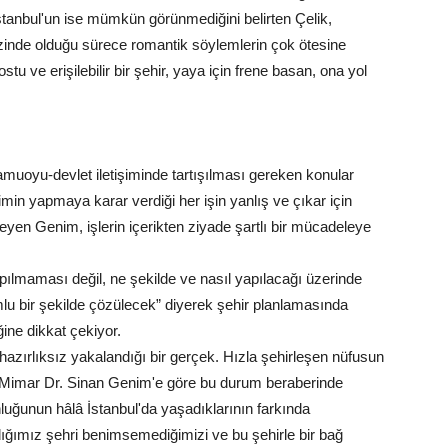
 İstanbul'un ise mümkün görünmediğini belirten Çelik,
ezinde olduğu sürece romantik söylemlerin çok ötesine
u ve erişilebilir bir şehir, yaya için frene basan, ona yol
amuoyu-devlet iletişiminde tartışılması gereken konular
n yapmaya karar verdiği her işin yanlış ve çıkar için
yen Genim, işlerin içerikten ziyade şartlı bir mücadeleye
apılmaması değil, ne şekilde ve nasıl yapılacağı üzerinde
lumlu bir şekilde çözülecek” diyerek şehir planlamasında
ğine dikkat çekiyor.
hazırlıksız yakalandığı bir gerçek. Hızla şehirleşen nüfusun
i. Mimar Dr. Sinan Genim'e göre bu durum beraberinde
uğunun hâlâ İstanbul'da yaşadıklarının farkında
dığımız şehri benimsemediğimizi ve bu şehirle bir bağ