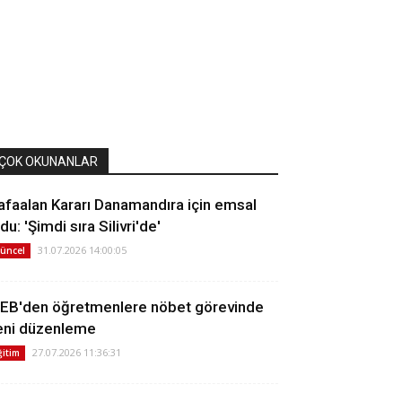
ÇOK OKUNANLAR
afaalan Kararı Danamandıra için emsal
du: 'Şimdi sıra Silivri'de'
31.07.2026 14:00:05
üncel
EB'den öğretmenlere nöbet görevinde
eni düzenleme
27.07.2026 11:36:31
ğitim