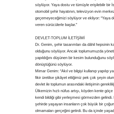
söylüyor. Yaya dostu ve tümüyle erişilebilir bir
otomobil şehir hayatının, televizyon evin merk
geçemeyeceğimizi söylüyor ve ekliyor: “Yaya dost
veren sürücülerle başlar.”
DEVLET-TOPLUM İLETİŞİMİ
Dr. Genim, şehir tasarımları da dâhil hepsinin k
olduğunu söylüyor. Ancak toplumumuzda yönetimi
yapıldığını düşünen bir kesim bulunduğunu söyle
dönüştüğünü söylüyor.
Mimar Genim: “Akıl ve bilgiyi kullanıp yapılıp y
fikir üretilse şikâyet ettiğimiz pek çok şeyin o
devlet ile toplumun arasındaki iletişimin gereklili
Ülkemizin hızlı nüfus artışı, köyden kente göçe 
kendi bildiği gibi yerleşmesi görmezden gelind
şehirde yaşayan insanların çok büyük bir çoğunl
olmamaları gerçeğini getirdi. Bu da içinde yaşa