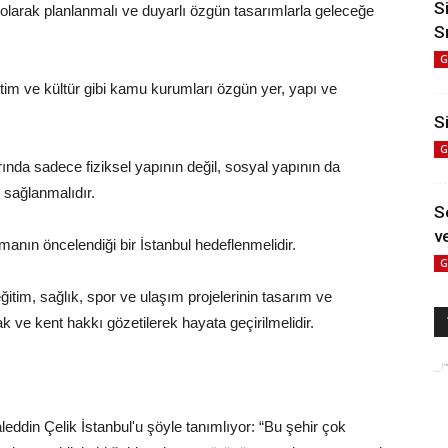
S
ül olarak planlanmalı ve duyarlı özgün tasarımlarla geleceğe
S
G
ğitim ve kültür gibi kamu kurumları özgün yer, yapı ve
Si
G
nda sadece fiziksel yapının değil, sosyal yapının da
i sağlanmalıdır.
S
ve
şımanın öncelendiği bir İstanbul hedeflenmelidir.
G
ğitim, sağlık, spor ve ulaşım projelerinin tasarım ve
 ve kent hakkı gözetilerek hayata geçirilmelidir.
eddin Çelik İstanbul'u şöyle tanımlıyor: “Bu şehir çok