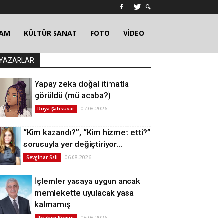
ŞAM
KÜLTÜR SANAT
FOTO
VİDEO
YAZARLAR
Yapay zeka doğal itimatla
görüldü (mü acaba?)
07.08.2026
Rüya Şahsuvar
“Kim kazandı?”, “Kim hizmet etti?”
sorusuyla yer değiştiriyor…
06.08.2026
Sevginar Sali
İşlemler yasaya uygun ancak
memlekette uyulacak yasa
kalmamış
06.08.2026
İbrahim Kömür