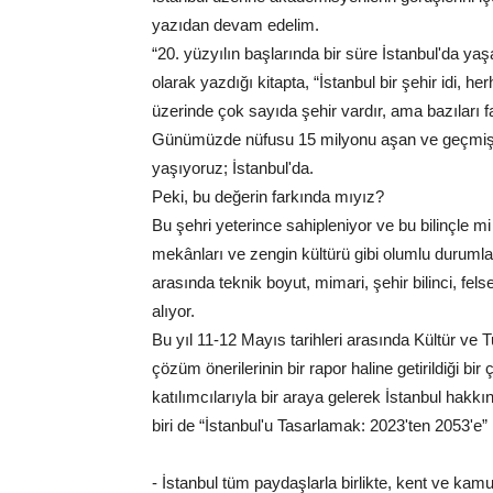
yazıdan devam edelim.
“20. yüzyılın başlarında bir süre İstanbul'da ya
olarak yazdığı kitapta, “İstanbul bir şehir idi, he
üzerinde çok sayıda şehir vardır, ama bazıları far
Günümüzde nüfusu 15 milyonu aşan ve geçmişi s
yaşıyoruz; İstanbul'da.
Peki, bu değerin farkında mıyız?
Bu şehri yeterince sahipleniyor ve bu bilinçle mi 
mekânları ve zengin kültürü gibi olumlu durumla
arasında teknik boyut, mimari, şehir bilinci, fels
alıyor.
Bu yıl 11-12 Mayıs tarihleri arasında Kültür ve
çözüm önerilerinin bir rapor haline getirildiği b
katılımcılarıyla bir araya gelerek İstanbul hakk
biri de “İstanbul'u Tasarlamak: 2023'ten 2053'e
- İstanbul tüm paydaşlarla birlikte, kent ve kam