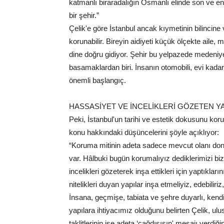
katmanlı biraradalığın Osmanlı elinde son ve en 
bir şehir.”
Çelik'e göre İstanbul ancak kıymetinin bilincine v
korunabilir. Bireyin aidiyeti küçük ölçekte aile,
dine doğru gidiyor. Şehir bu yelpazede medeniy
basamaklardan biri. İnsanın otomobili, evi kadar
önemli başlangıç.
HASSASİYET VE İNCELİKLERİ GÖZETEN YA
Peki, İstanbul'un tarihi ve estetik dokusunu kor
konu hakkındaki düşüncelerini şöyle açıklıyor:
“Koruma mitinin adeta sadece mevcut olanı dond
var. Hâlbuki bugün korumalıyız dediklerimizi biz
incelikleri gözeterek inşa ettikleri için yaptık
nitelikleri duyan yapılar inşa etmeliyiz, edebiliri
İnsana, geçmişe, tabiata ve şehre duyarlı, ken
yapılara ihtiyacımız olduğunu belirten Çelik, ulusl
taklitlerinin ise adeta ‘çağdışısın' mesajı verdiğ