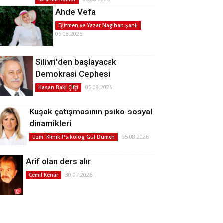
Ahde Vefa
Eğitmen ve Yazar Nagihan Şanlı
05.08.2026
Silivri'den başlayacak
Demokrasi Cephesi
05.08.2026
Hasan Baki Çifçi
Kuşak çatışmasının psiko-sosyal
dinamikleri
05.08.2026
Uzm. Klinik Psikolog Gül Dümen
Arif olan ders alır
30.07.2026
Cemil Kenar