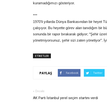
kuramadığımızı gösteriyor.
***
1970'li yıllarda Dünya Bankasından bir heyet Tür
çalışıyor. Bu heyette görev alan tanıdığım bir b
sonunda bir rapor bırakarak gidiyor; “Şehir üze
yönetmiyorsunuz, şehir sizi zaten yönetiyor”. İyi 
ETİKETLER
PAYLAŞ
Facebook
Twitter
« Önceki
AK Parti İstanbul yerel seçim startını verdi