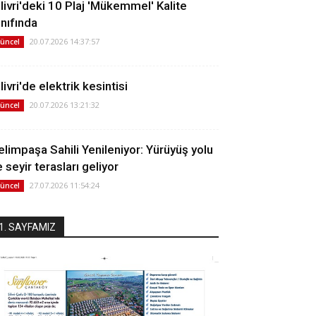
ilivri'deki 10 Plaj 'Mükemmel' Kalite
ınıfında
20.07.2026 14:37:57
üncel
livri'de elektrik kesintisi
20.07.2026 13:21:32
üncel
elimpaşa Sahili Yenileniyor: Yürüyüş yolu
 seyir terasları geliyor
27.07.2026 11:54:24
üncel
1. SAYFAMIZ