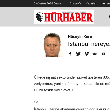
7 Ağustos 2026 Cuma
Anasayfa
Yazarlar
Künye
Hüseyin Kuru
İstanbul nereye.
Ülkede inşaat sektöründe faaliyet gösteren 335.
veriyormuş, yani kuaför sayısı kadar ülkede mü
Bu bir tesbit midir, evet..!
***
İstanbul üzerine akademisyenlerin görüşlerini i