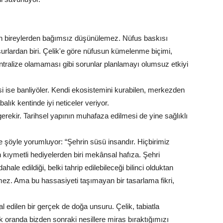
an bireylerden bağımsız düşünülemez. Nüfus baskısı
urlardan biri. Çelik'e göre nüfusun kümelenme biçimi,
ntralize olamaması gibi sorunlar planlamayı olumsuz etkiyi
i ise banliyöler. Kendi ekosistemini kurabilen, merkezden
alık kentinde iyi neticeler veriyor.
erekir. Tarihsel yapının muhafaza edilmesi de yine sağlıklı
e şöyle yorumluyor: “Şehrin süsü insandır. Hiçbirimiz
kıymetli hediyelerden biri mekânsal hafıza. Şehri
ale edildiği, belki tahrip edilebileceği bilinci olduktan
ez. Ama bu hassasiyeti taşımayan bir tasarlama fikri,
 edilen bir gerçek de doğa unsuru. Çelik, tabiatla
k oranda bizden sonraki nesillere miras bıraktığımızı