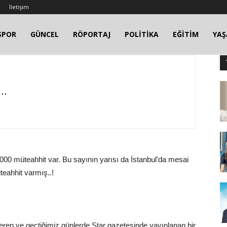
İletişim
SPOR
GÜNCEL
RÖPORTAJ
POLİTİKA
EĞİTİM
YA
..
000 müteahhit var. Bu sayının yarısı da İstanbul'da mesai
teahhit varmış..!
çeren ve geçtiğimiz günlerde Star gazetesinde yayınlanan bir