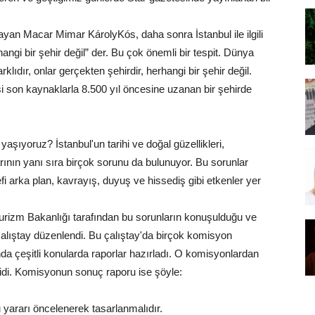
şayan Macar Mimar KárolyKós, daha sonra İstanbul ile ilgili
rhangi bir şehir değil” der. Bu çok önemli bir tespit. Dünya
klıdır, onlar gerçekten şehirdir, herhangi bir şehir değil.
on kaynaklarla 8.500 yıl öncesine uzanan bir şehirde
yaşıyoruz? İstanbul'un tarihi ve doğal güzellikleri,
rının yanı sıra birçok sorunu da bulunuyor. Bu sorunlar
efi arka plan, kavrayış, duyuş ve hissediş gibi etkenler yer
 Turizm Bakanlığı tarafından bu sorunların konuşulduğu ve
ir çalıştay düzenlendi. Bu çalıştay'da birçok komisyon
ında çeşitli konularda raporlar hazırladı. O komisyonlardan
” idi. Komisyonun sonuç raporu ise şöyle:
u yararı öncelenerek tasarlanmalıdır.