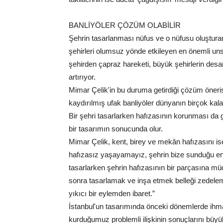
BANLİYÖLER ÇÖZÜM OLABİLİR
Şehrin tasarlanması nüfus ve o nüfusu oluştur
şehirleri olumsuz yönde etkileyen en önemli uns
şehirden çapraz hareketi, büyük şehirlerin desa
artırıyor.
Mimar Çelik'in bu duruma getirdiği çözüm öneris
kaydırılmış ufak banliyöler dünyanın birçok kalab
Bir şehri tasarlarken hafızasının korunması da g
bir tasarımın sonucunda olur.
Mimar Çelik, kent, birey ve mekân hafızasını is
hafızasız yaşayamayız, şehrin bize sunduğu en 
tasarlarken şehrin hafızasının bir parçasına müdah
sonra tasarlamak ve inşa etmek belleği zedelem
yıkıcı bir eylemden ibaret.”
İstanbul'un tasarımında önceki dönemlerde ihmal
kurduğumuz problemli ilişkinin sonuçlarını büyü