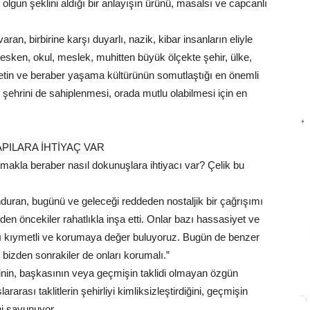
olgun şeklini aldığı bir anlayışın ürünü, masalsı ve capcanlı
aran, birbirine karşı duyarlı, nazik, kibar insanların eliyle
 mesken, okul, meslek, muhitten büyük ölçekte şehir, ülke,
etin ve beraber yaşama kültürünün somutlaştığı en önemli
 şehrini de sahiplenmesi, orada mutlu olabilmesi için en
PILARA İHTİYAÇ VAR
umakla beraber nasıl dokunuşlara ihtiyacı var? Çelik bu
uran, bugünü ve geleceği reddeden nostaljik bir çağrışımı
den öncekiler rahatlıkla inşa etti. Onlar bazı hassasiyet ve
larını kıymetli ve korumaya değer buluyoruz. Bugün de benzer
z, bizden sonrakiler de onları korumalı.”
dinin, başkasının veya geçmişin taklidi olmayan özgün
ararası taklitlerin şehirliyi kimliksizleştirdiğini, geçmişin
ini savunuyor.