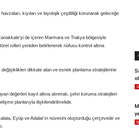
 havzaları, kıyıları ve biyolojik çeşitliliği korunarak geleceğe
 Çanakkale'yi de içeren Marmara ve Trakya bölgesiyle
törel rolleri yeniden belirlenerek nüfusu kontrol altına
 değişiklikleri dikkate alan ve esnek planlama stratejilerine
S
ol
G
n değerleri kayıt altına alınmalı, şehri koruma stratejileri
işme planlarıyla ilişkilendirilmelidir.
M
y
 Galata, Eyüp ve Adalar'ın nüvesini oluşturduğu çerçevede ve
E
r.