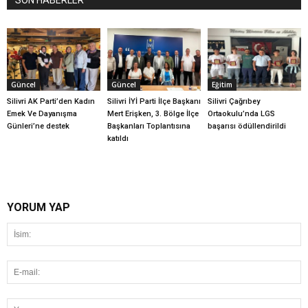
SON HABERLER
Güncel
Güncel
Eğitim
Silivri AK Parti’den Kadın
Silivri İYİ Parti İlçe Başkanı
Silivri Çağrıbey
Emek Ve Dayanışma
Mert Erişken, 3. Bölge İlçe
Ortaokulu’nda LGS
Günleri’ne destek
Başkanları Toplantısına
başarısı ödüllendirildi
katıldı
YORUM YAP