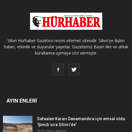
Silivri Hürhaber Gazetesi resmi internet sitesidir. Silivri'ye ilişkin
haber, etkinlik ve duyurular yayınlar. Gazetemiz Basın ilke ve ahlak
kurallarına uymaya söz vermiştir.
AYIN ENLERİ
Safaalan Kararı Danamandıra için emsal oldu:
'Şimdi sıra Silivri'de'
31.07.2026 14:00:05