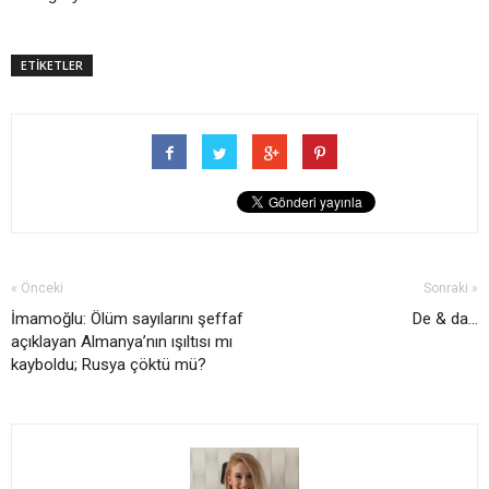
ETİKETLER
« Önceki
Sonraki »
İmamoğlu: Ölüm sayılarını şeffaf
De & da...
açıklayan Almanya’nın ışıltısı mı
kayboldu; Rusya çöktü mü?