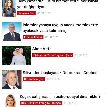
“Kim kazandı?”, “Kim hizmet etti?” sorusuyla
yer değiştiriyor…
06.08.2026
Sevginar Sali
İşlemler yasaya uygun ancak memlekette
uyulacak yasa kalmamış
06.08.2026
İbrahim Kömür
Ahde Vefa
05.08.2026
Eğitmen ve Yazar Nagihan Şanlı
Silivri'den başlayacak Demokrasi Cephesi
05.08.2026
Hasan Baki Çifçi
Kuşak çatışmasının psiko-sosyal dinamikleri
05.08.2026
Uzm. Klinik Psikolog Gül Dümen