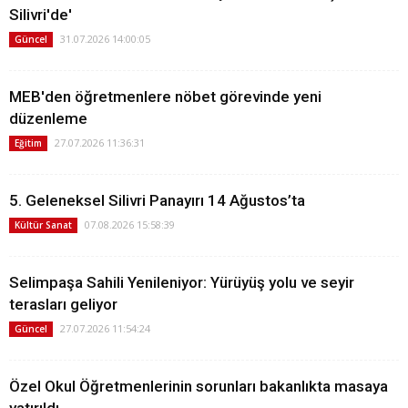
Silivri'de'
31.07.2026 14:00:05
Güncel
MEB'den öğretmenlere nöbet görevinde yeni
düzenleme
27.07.2026 11:36:31
Eğitim
5. Geleneksel Silivri Panayırı 14 Ağustos’ta
07.08.2026 15:58:39
Kültür Sanat
Selimpaşa Sahili Yenileniyor: Yürüyüş yolu ve seyir
terasları geliyor
27.07.2026 11:54:24
Güncel
Özel Okul Öğretmenlerinin sorunları bakanlıkta masaya
yatırıldı