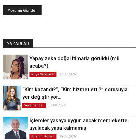
YAZARLAR
Yapay zeka doğal itimatla görüldü (mü
acaba?)
07.08.2026
Rüya Şahsuvar
“Kim kazandı?”, “Kim hizmet etti?” sorusuyla
yer değiştiriyor…
06.08.2026
Sevginar Sali
İşlemler yasaya uygun ancak memlekette
uyulacak yasa kalmamış
06.08.2026
İbrahim Kömür