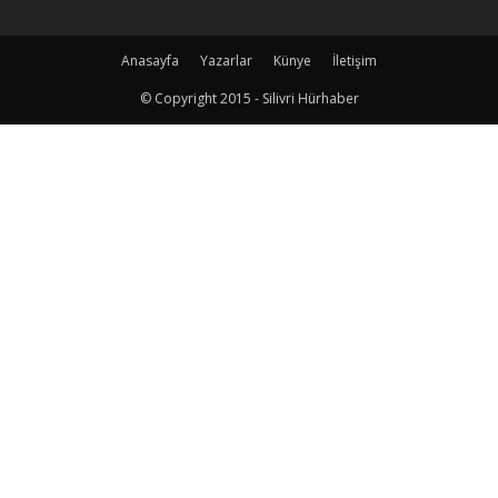
Anasayfa
Yazarlar
Künye
İletişim
© Copyright 2015 - Silivri Hürhaber