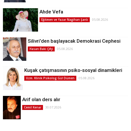
Ahde Vefa
05.08.2026
Eğitmen ve Yazar Nagihan Şanlı
Silivri'den başlayacak Demokrasi Cephesi
05.08.2026
Hasan Baki Çifçi
Kuşak çatışmasının psiko-sosyal dinamikleri
05.08.2026
Uzm. Klinik Psikolog Gül Dümen
Arif olan ders alır
30.07.2026
Cemil Kenar