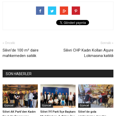
« Önceki
Sonraki »
Silivri'de 100 m² daire
Silivri CHP Kadın Kolları Aşure
mahkemeden satılık
Lokmasına katıldı
SON HABERLER
Güncel
Güncel
Güncel
Silivri AK Parti’den Kadın
Silivri İYİ Parti İlçe Başkanı
Silivri’de gıda