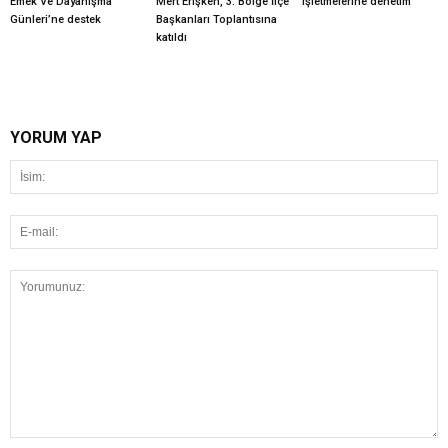
Emek Ve Dayanışma
Mert Erişken, 3. Bölge İlçe
işletmelerine denetim
Günleri’ne destek
Başkanları Toplantısına
katıldı
YORUM YAP