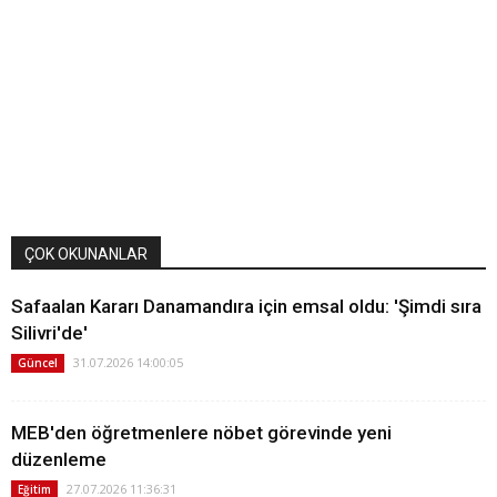
ÇOK OKUNANLAR
Safaalan Kararı Danamandıra için emsal oldu: 'Şimdi sıra
Silivri'de'
31.07.2026 14:00:05
Güncel
MEB'den öğretmenlere nöbet görevinde yeni
düzenleme
27.07.2026 11:36:31
Eğitim