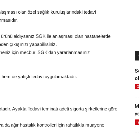
aşması olan özel sağlık kuruluşlarındaki tedavi
anmasıdır.
ı ürünü aldıysanız SGK ile anlaşması olan hastanelerde
en çıkışınızı yapabilirsiniz.
lmeniz için mecburi SGK'dan yararlanmasınız
S
 hem de yatışlı tedavi uygulamaktadır.
ol
G
M
dır. Ayakta Tedavi teminatı adeti sigorta şirketlerine göre
y
E
e ya da ağır hastalık kontrolleri için rahatlıkla muayene