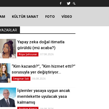
ŞAM
KÜLTÜR SANAT
FOTO
VİDEO
YAZARLAR
Yapay zeka doğal itimatla
görüldü (mü acaba?)
07.08.2026
Rüya Şahsuvar
“Kim kazandı?”, “Kim hizmet etti?”
sorusuyla yer değiştiriyor…
06.08.2026
Sevginar Sali
İşlemler yasaya uygun ancak
memlekette uyulacak yasa
kalmamış
06.08.2026
İbrahim Kömür