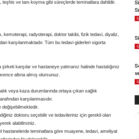
i, teşhis ve tanı koyma gibi süreçlerde teminatlara dahildir.
S
S
G
emoterapi, radyoterapi, doktor takibi, fizik tedavi, diyaliz,
Si
ndan karşılanmaktadır. Tüm bu tedavi giderleri sigorta
G
S
 şirketi karşılar ve hastaneye yatmanız halinde hastalığınız
ve
üvence altına almış olursunuz.
G
stalık veya kaza durumlarında ortaya çıkan sağlık
ti tarafından karşılanmasıdır.
re değişebilmektedir.
ğiniz doktoru seçebilir ve tedavileriniz için gerekli olan
erek alabilirsiniz.
zel hastanelerde teminatlara göre muayene, tedavi, ameliyat