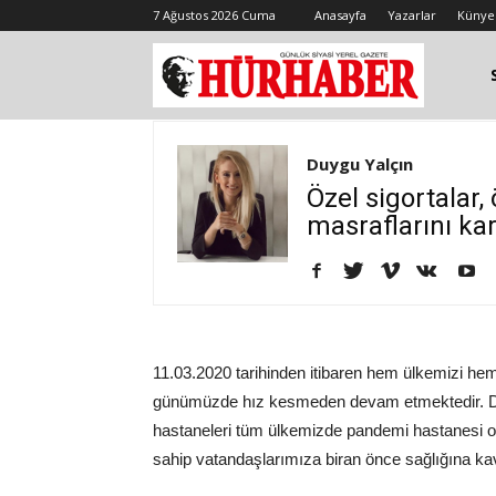
7 Ağustos 2026 Cuma
Anasayfa
Yazarlar
Künye
Duygu Yalçın
Özel sigortalar,
masraflarını kar
11.03.2020 tarihinden itibaren hem ülkemizi h
günümüzde hız kesmeden devam etmektedir. Devl
hastaneleri tüm ülkemizde pandemi hastanesi ola
sahip vatandaşlarımıza biran önce sağlığına kavu