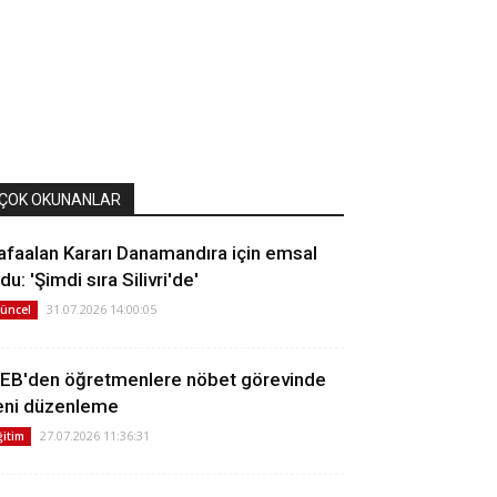
ÇOK OKUNANLAR
afaalan Kararı Danamandıra için emsal
du: 'Şimdi sıra Silivri'de'
31.07.2026 14:00:05
üncel
EB'den öğretmenlere nöbet görevinde
eni düzenleme
27.07.2026 11:36:31
ğitim