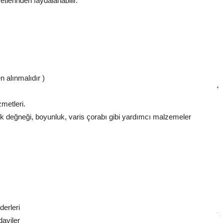
metlerinden faydalanabilir.
n alınmalıdır )
zmetleri.
tuk değneği, boyunluk, varis çorabı gibi yardımcı malzemeler
derleri
daviler