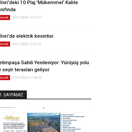
ilivri'deki 10 Plaj 'Mükemmel' Kalite
ınıfında
20.07.2026 14:37:57
üncel
livri'de elektrik kesintisi
20.07.2026 13:21:32
üncel
elimpaşa Sahili Yenileniyor: Yürüyüş yolu
 seyir terasları geliyor
27.07.2026 11:54:24
üncel
1. SAYFAMIZ