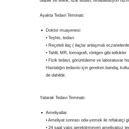
olabilir ve tetkik, fizik tedavi, rehabilitasyon hiz
Ayakta Tedavi Teminatı:
Doktor muayenesi
• Teşhis, tedavi
• Reçeteli ilaç ( ilaçlar anlaşmalı eczanelerde
• Tahlil, MR, tomografi, röntgen gibi tetkikler
• Fizik tedavi, görüntüleme ve laboratuvar hi
Hastalığın tedavisi için gereken bandaj, kol
de dahildir.
Yatarak Tedavi Teminatı:
Ameliyatlar
• Ameliyat sonrası oda-yemek ile refakatçi gi
• 24 saat yatış gerektirmeyen ameliyatsız te