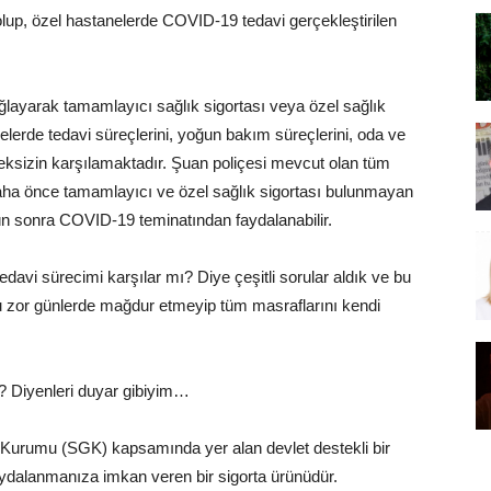
 olup, özel hastanelerde COVID-19 tedavi gerçekleştirilen
sağlayarak tamamlayıcı sağlık sigortası veya özel sağlık
elerde tedavi süreçlerini, yoğun bakım süreçlerini, oda ve
meksizin karşılamaktadır. Şuan poliçesi mevcut olan tüm
 daha önce tamamlayıcı ve özel sağlık sigortası bulunmayan
gün sonra COVID-19 teminatından faydalanabilir.
davi sürecimi karşılar mı? Diye çeşitli sorular aldık ve bu
 bu zor günlerde mağdur etmeyip tüm masraflarını kendi
r? Diyenleri duyar gibiyim…
 Kurumu (SGK) kapsamında yer alan devlet destekli bir
aydalanmanıza imkan veren bir sigorta ürünüdür.