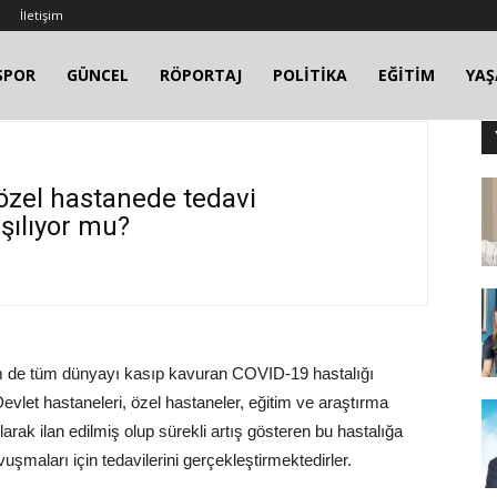
İletişim
SPOR
GÜNCEL
RÖPORTAJ
POLİTİKA
EĞİTİM
YA
 özel hastanede tedavi
şılıyor mu?
em de tüm dünyayı kasıp kavuran COVID-19 hastalığı
et hastaneleri, özel hastaneler, eğitim ve araştırma
rak ilan edilmiş olup sürekli artış gösteren bu hastalığa
şmaları için tedavilerini gerçekleştirmektedirler.