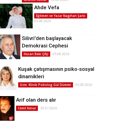
Ahde Vefa
Eğitmen ve Yazar Nagihan Şanlı
05.08.2026
Silivri'den başlayacak
Demokrasi Cephesi
05.08.2026
Hasan Baki Çifçi
Kuşak çatışmasının psiko-sosyal
dinamikleri
05.08.2026
Uzm. Klinik Psikolog Gül Dümen
Arif olan ders alır
30.07.2026
Cemil Kenar