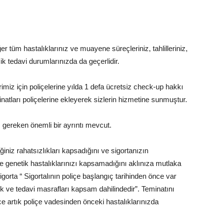
r tüm hastalıklarınız ve muayene süreçleriniz, tahlilleriniz,
ik tedavi durumlarınızda da geçerlidir.
erimiz için poliçelerine yılda 1 defa ücretsiz check-up hakkı
eminatları poliçelerine ekleyerek sizlerin hizmetine sunmuştur.
 gereken önemli bir ayrıntı mevcut.
ğiniz rahatsızlıkları kapsadığını ve sigortanızın
ve genetik hastalıklarınızı kapsamadığını aklınıza mutlaka
rta “ Sigortalının poliçe başlangıç tarihinden önce var
ağlık ve tedavi masrafları kapsam dahilindedir”. Teminatını
e artık poliçe vadesinden önceki hastalıklarınızda