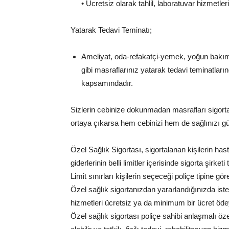
• Ücretsiz olarak tahlil, laboratuvar hizmetler
Yatarak Tedavi Teminatı;
Ameliyat, oda-refakatçi-yemek, yoğun bakım, k
gibi masraflarınız yatarak tedavi teminatları
kapsamındadır.
Sizlerin cebinize dokunmadan masrafları sigorta
ortaya çıkarsa hem cebinizi hem de sağlınızı g
Özel Sağlık Sigortası, sigortalanan kişilerin ha
giderlerinin belli limitler içerisinde sigorta şirke
Limit sınırları kişilerin seçeceği poliçe tipine gö
Özel sağlık sigortanızdan yararlandığınızda istedi
hizmetleri ücretsiz ya da minimum bir ücret ödey
Özel sağlık sigortası poliçe sahibi anlaşmalı ö