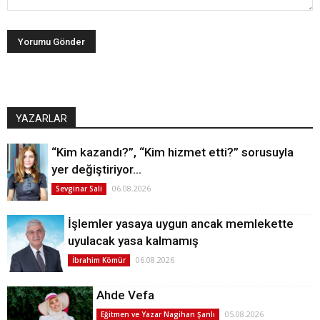
YAZARLAR
“Kim kazandı?”, “Kim hizmet etti?” sorusuyla
yer değiştiriyor…
06.08.2026
Sevginar Sali
İşlemler yasaya uygun ancak memlekette
uyulacak yasa kalmamış
06.08.2026
İbrahim Kömür
Ahde Vefa
05.08.2026
Eğitmen ve Yazar Nagihan Şanlı