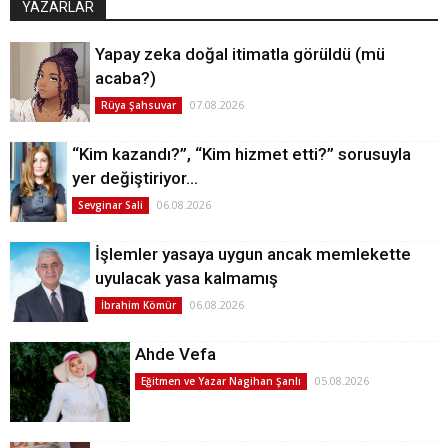
YAZARLAR
Yapay zeka doğal itimatla görüldü (mü
acaba?)
07.08.2026
Rüya Şahsuvar
“Kim kazandı?”, “Kim hizmet etti?” sorusuyla
yer değiştiriyor…
06.08.2026
Sevginar Sali
İşlemler yasaya uygun ancak memlekette
uyulacak yasa kalmamış
06.08.2026
İbrahim Kömür
Ahde Vefa
05.08.2026
Eğitmen ve Yazar Nagihan Şanlı