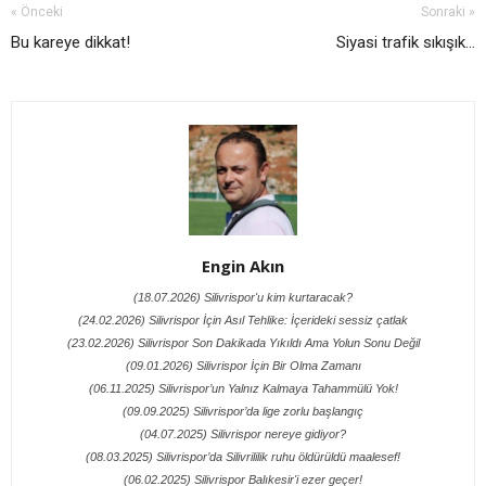
« Önceki
Sonraki »
Bu kareye dikkat!
Siyasi trafik sıkışık...
Engin Akın
(18.07.2026) Silivrispor'u kim kurtaracak?
(24.02.2026) Silivrispor İçin Asıl Tehlike: İçerideki sessiz çatlak
(23.02.2026) Silivrispor Son Dakikada Yıkıldı Ama Yolun Sonu Değil
(09.01.2026) Silivrispor İçin Bir Olma Zamanı
(06.11.2025) Silivrispor’un Yalnız Kalmaya Tahammülü Yok!
(09.09.2025) Silivrispor’da lige zorlu başlangıç
(04.07.2025) Silivrispor nereye gidiyor?
(08.03.2025) Silivrispor’da Silivrililik ruhu öldürüldü maalesef!
(06.02.2025) Silivrispor Balıkesir'i ezer geçer!