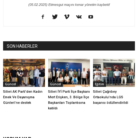
(05.02.2025) Etimesgut maçını kenar yönetim kaybetti!
SON HABERLER
Güncel
Güncel
Eğitim
Silivri AK Parti’den Kadın
Silivri İYİ Parti İlçe Başkanı
Silivri Çağrıbey
Emek Ve Dayanışma
Mert Erişken, 3. Bölge İlçe
Ortaokulu’nda LGS
Günleri’ne destek
Başkanları Toplantısına
başarısı ödüllendirildi
katıldı