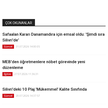
ÇOK OKUNANLAR
Safaalan Kararı Danamandıra için emsal oldu: 'Şimdi sıra
Silivri'de'
31.07.2026 14:00:05
Güncel
MEB'den öğretmenlere nöbet görevinde yeni
düzenleme
27.07.2026 11:36:31
Eğitim
Silivri'deki 10 Plaj 'Mükemmel' Kalite Sınıfında
20.07.2026 14:37:57
Güncel