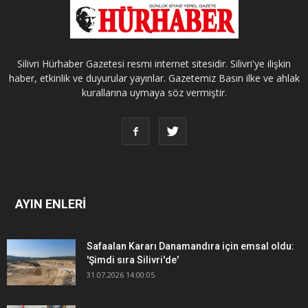
Silivri Hürhaber Gazetesi resmi internet sitesidir. Silivri'ye ilişkin
haber, etkinlik ve duyurular yayınlar. Gazetemiz Basın ilke ve ahlak
kurallarına uymaya söz vermiştir.
AYIN ENLERİ
Safaalan Kararı Danamandıra için emsal oldu:
'Şimdi sıra Silivri'de'
31.07.2026 14:00:05