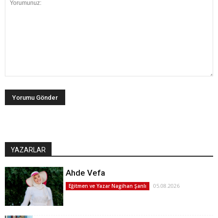
YAZARLAR
Ahde Vefa
05.08.2026
Eğitmen ve Yazar Nagihan Şanlı