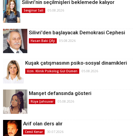
Silivri’nin seçilmişleri beklemede kalıyor
05.08.2026
Sevginar Sali
Silivri'den başlayacak Demokrasi Cephesi
05.08.2026
Hasan Baki Çifçi
Kuşak çatışmasının psiko-sosyal dinamikleri
05.08.2026
Uzm. Klinik Psikolog Gül Dümen
Manşet defansında gösteri
05.08.2026
Rüya Şahsuvar
Arif olan ders alır
30.07.2026
Cemil Kenar