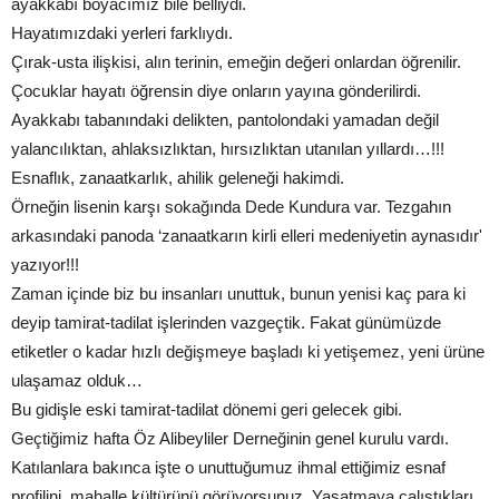
ayakkabı boyacımız bile belliydi.
Hayatımızdaki yerleri farklıydı.
Çırak-usta ilişkisi, alın terinin, emeğin değeri onlardan öğrenilir.
Çocuklar hayatı öğrensin diye onların yayına gönderilirdi.
Ayakkabı tabanındaki delikten, pantolondaki yamadan değil
yalancılıktan, ahlaksızlıktan, hırsızlıktan utanılan yıllardı…!!!
Esnaflık, zanaatkarlık, ahilik geleneği hakimdi.
Örneğin lisenin karşı sokağında Dede Kundura var. Tezgahın
arkasındaki panoda ‘zanaatkarın kirli elleri medeniyetin aynasıdır'
yazıyor!!!
Zaman içinde biz bu insanları unuttuk, bunun yenisi kaç para ki
deyip tamirat-tadilat işlerinden vazgeçtik. Fakat günümüzde
etiketler o kadar hızlı değişmeye başladı ki yetişemez, yeni ürüne
ulaşamaz olduk…
Bu gidişle eski tamirat-tadilat dönemi geri gelecek gibi.
Geçtiğimiz hafta Öz Alibeyliler Derneğinin genel kurulu vardı.
Katılanlara bakınca işte o unuttuğumuz ihmal ettiğimiz esnaf
profilini, mahalle kültürünü görüyorsunuz. Yaşatmaya çalıştıkları