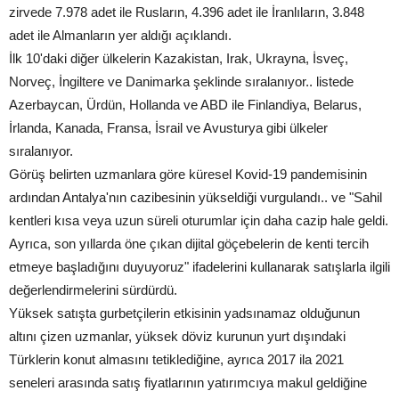
zirvede 7.978 adet ile Rusların, 4.396 adet ile İranlıların, 3.848
adet ile Almanların yer aldığı açıklandı.
İlk 10'daki diğer ülkelerin Kazakistan, Irak, Ukrayna, İsveç,
Norveç, İngiltere ve Danimarka şeklinde sıralanıyor.. listede
Azerbaycan, Ürdün, Hollanda ve ABD ile Finlandiya, Belarus,
İrlanda, Kanada, Fransa, İsrail ve Avusturya gibi ülkeler
sıralanıyor.
Görüş belirten uzmanlara göre küresel Kovid-19 pandemisinin
ardından Antalya'nın cazibesinin yükseldiği vurgulandı.. ve "Sahil
kentleri kısa veya uzun süreli oturumlar için daha cazip hale geldi.
Ayrıca, son yıllarda öne çıkan dijital göçebelerin de kenti tercih
etmeye başladığını duyuyoruz" ifadelerini kullanarak satışlarla ilgili
değerlendirmelerini sürdürdü.
Yüksek satışta gurbetçilerin etkisinin yadsınamaz olduğunun
altını çizen uzmanlar, yüksek döviz kurunun yurt dışındaki
Türklerin konut almasını tetiklediğine, ayrıca 2017 ila 2021
seneleri arasında satış fiyatlarının yatırımcıya makul geldiğine