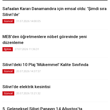
Safaalan Kararı Danamandıra için emsal oldu: 'Şimdi sıra
Silivri'de'
31.07.2026 14:00:05
Güncel
MEB'den öğretmenlere nöbet görevinde yeni
düzenleme
27.07.2026 11:36:31
Eğitim
Silivri'deki 10 Plaj 'Mükemmel' Kalite Sınıfında
20.07.2026 14:37:57
Güncel
Silivri'de elektrik kesintisi
20.07.2026 13:21:32
Güncel
5. Geleneksel Silivri Panayırı 14 Ağustos’ta