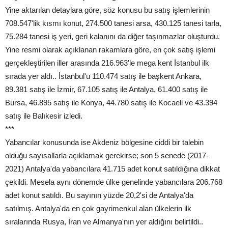
Yine aktarılan detaylara göre, söz konusu bu satış işlemlerinin
708.547'lik kısmı konut, 274.500 tanesi arsa, 430.125 tanesi tarla,
75.284 tanesi iş yeri, geri kalanını da diğer taşınmazlar oluşturdu.
Yine resmi olarak açıklanan rakamlara göre, en çok satış işlemi
gerçekleştirilen iller arasında 216.963'le mega kent İstanbul ilk
sırada yer aldı.. İstanbul'u 110.474 satış ile başkent Ankara,
89.381 satış ile İzmir, 67.105 satış ile Antalya, 61.400 satış ile
Bursa, 46.895 satış ile Konya, 44.780 satış ile Kocaeli ve 43.394
satış ile Balıkesir izledi.
***
Yabancılar konusunda ise Akdeniz bölgesine ciddi bir talebin
olduğu sayısallarla açıklamak gerekirse; son 5 senede (2017-
2021) Antalya'da yabancılara 41.715 adet konut satıldığına dikkat
çekildi. Mesela aynı dönemde ülke genelinde yabancılara 206.768
adet konut satıldı. Bu sayının yüzde 20,2'si de Antalya'da
satılmış. Antalya'da en çok gayrimenkul alan ülkelerin ilk
sıralarında Rusya, İran ve Almanya'nın yer aldığını belirtildi..