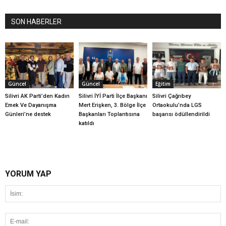
SON HABERLER
Güncel
Güncel
Eğitim
Silivri AK Parti’den Kadın
Silivri İYİ Parti İlçe Başkanı
Silivri Çağrıbey
Emek Ve Dayanışma
Mert Erişken, 3. Bölge İlçe
Ortaokulu’nda LGS
Günleri’ne destek
Başkanları Toplantısına
başarısı ödüllendirildi
katıldı
YORUM YAP