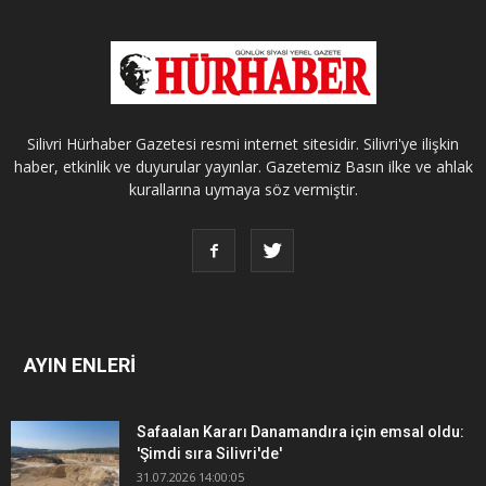
Silivri Hürhaber Gazetesi resmi internet sitesidir. Silivri'ye ilişkin
haber, etkinlik ve duyurular yayınlar. Gazetemiz Basın ilke ve ahlak
kurallarına uymaya söz vermiştir.
AYIN ENLERİ
Safaalan Kararı Danamandıra için emsal oldu:
'Şimdi sıra Silivri'de'
31.07.2026 14:00:05