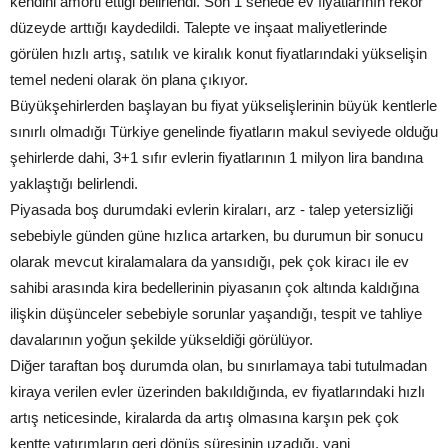
kendini amorti ettiği belirlendi. Son 1 senede ev fiyatlarının rekor
düzeyde arttığı kaydedildi. Talepte ve inşaat maliyetlerinde
görülen hızlı artış, satılık ve kiralık konut fiyatlarındaki yükselişin
temel nedeni olarak ön plana çıkıyor.
Büyükşehirlerden başlayan bu fiyat yükselişlerinin büyük kentlerle
sınırlı olmadığı Türkiye genelinde fiyatların makul seviyede olduğu
şehirlerde dahi, 3+1 sıfır evlerin fiyatlarının 1 milyon lira bandına
yaklaştığı belirlendi.
Piyasada boş durumdaki evlerin kiraları, arz - talep yetersizliği
sebebiyle günden güne hızlıca artarken, bu durumun bir sonucu
olarak mevcut kiralamalara da yansıdığı, pek çok kiracı ile ev
sahibi arasında kira bedellerinin piyasanın çok altında kaldığına
ilişkin düşünceler sebebiyle sorunlar yaşandığı, tespit ve tahliye
davalarının yoğun şekilde yükseldiği görülüyor.
Diğer taraftan boş durumda olan, bu sınırlamaya tabi tutulmadan
kiraya verilen evler üzerinden bakıldığında, ev fiyatlarındaki hızlı
artış neticesinde, kiralarda da artış olmasına karşın pek çok
kentte yatırımların geri dönüş süresinin uzadığı, yani