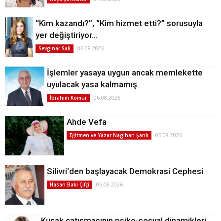
“Kim kazandı?”, “Kim hizmet etti?” sorusuyla
yer değiştiriyor…
06.08.2026
Sevginar Sali
İşlemler yasaya uygun ancak memlekette
uyulacak yasa kalmamış
06.08.2026
İbrahim Kömür
Ahde Vefa
05.08.2026
Eğitmen ve Yazar Nagihan Şanlı
Silivri'den başlayacak Demokrasi Cephesi
05.08.2026
Hasan Baki Çifçi
Kuşak çatışmasının psiko-sosyal dinamikleri