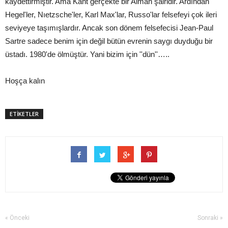
kaydettirmiştir. Ama Kant gerçekte bir Alman şairidir. Ardından
Hegel'ler, Nıetzsche'ler, Karl Max'lar, Russo'lar felsefeyi çok ileri
seviyeye taşımışlardır. Ancak son dönem felsefecisi Jean-Paul
Sartre sadece benim için değil bütün evrenin saygı duyduğu bir
üstadı. 1980'de ölmüştür. Yani bizim için ''dün''…..
Hoşça kalın
ETİKETLER
« Önceki
Sonraki »