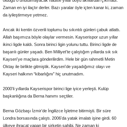
olduğu o unutulmayacak hadise yıllar boyu akıllardan çıkmadı.
Zaman en iyi ilaçtır derler. Bazı yaralar öyle içten kanar ki, zaman
da iyileştirmeye yetmez.
Ancak iki kentin özverili toplumu bu sıkıntılı günleri çabuk atlattı.
Allah başımıza böyle olaylar vermesin. Kayserispor uzun yıllar
ikinci ligde kaldı. Sonra birinci ligin yolunu tuttu. Birinci ligde de
başarılı günler yaşadı. Ben Milliyet'te çalıştığım yıllarda sık sık
Kayseri'ye maçlara gönderilirdim. Hele bir gün rahmetli Metin
Oktay ile birlikte gitmiştik. Kayseri'de yaşadığımız olayı ve
Kayseri halkının “kibarlığını” hiç unutmadım.
2000'li yıllarda Kayserispor birinci lige iyice yerleşti. Kulüp
başkanlığına da Berna hanımı seçtiler.
Berna Gözbaşı İzmir'de İngilizce İşletme bitirmişti. Bir süre
Londra borsasında çalıştı. 2006'da yatak imalatı işine girdi. 60
ülkeye ihracat yapan bir şirketin sahibi. Ne zaman ki