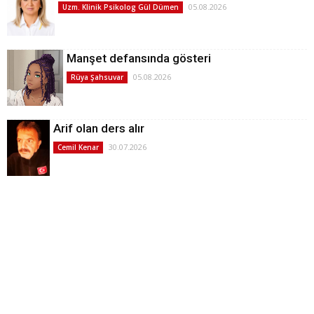
05.08.2026
Uzm. Klinik Psikolog Gül Dümen
Manşet defansında gösteri
05.08.2026
Rüya Şahsuvar
Arif olan ders alır
30.07.2026
Cemil Kenar