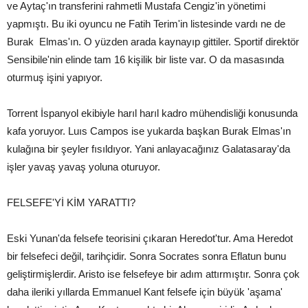
ve Aytaç'ın transferini rahmetli Mustafa Cengiz'in yönetimi
yapmıştı. Bu iki oyuncu ne Fatih Terim'in listesinde vardı ne de
Burak Elmas'ın. O yüzden arada kaynayıp gittiler. Sportif direktör
Sensibile'nin elinde tam 16 kişilik bir liste var. O da masasında
oturmuş işini yapıyor.
Torrent İspanyol ekibiyle harıl harıl kadro mühendisliği konusunda
kafa yoruyor. Luıs Campos ise yukarda başkan Burak Elmas'ın
kulağına bir şeyler fısıldıyor. Yani anlayacağınız Galatasaray'da
işler yavaş yavaş yoluna oturuyor.
FELSEFE'Yİ KİM YARATTI?
Eski Yunan'da felsefe teorisini çıkaran Heredot'tur. Ama Heredot
bir felsefeci değil, tarihçidir. Sonra Socrates sonra Eflatun bunu
geliştirmişlerdir. Aristo ise felsefeye bir adım attırmıştır. Sonra çok
daha ileriki yıllarda Emmanuel Kant felsefe için büyük 'aşama'