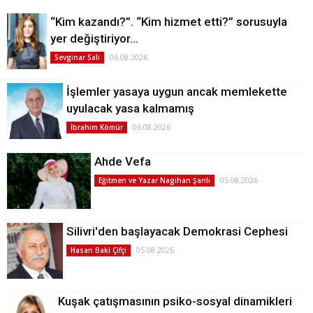
“Kim kazandı?”. “Kim hizmet etti?” sorusuyla
yer değiştiriyor…
06.08.2026
Sevginar Sali
İşlemler yasaya uygun ancak memlekette
uyulacak yasa kalmamış
06.08.2026
İbrahim Kömür
Ahde Vefa
05.08.2026
Eğitmen ve Yazar Nagihan Şanlı
Silivri'den başlayacak Demokrasi Cephesi
05.08.2026
Hasan Baki Çifçi
Kuşak çatışmasının psiko-sosyal dinamikleri