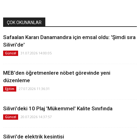
ÇOK OKUNANLAR
Safaalan Kararı Danamandıra için emsal oldu: 'Şimdi sıra
Silivri'de'
31.07.2026 14:00:05
Güncel
MEB'den öğretmenlere nöbet görevinde yeni
düzenleme
27.07.2026 11:36:31
Eğitim
Silivri'deki 10 Plaj 'Mükemmel' Kalite Sınıfında
20.07.2026 14:37:57
Güncel
Silivri'de elektrik kesintisi