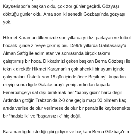
Kayserispor'a başkan oldu, çok zor günler geçirdi. Gözyaşı
döktüğü günler oldu. Ama son iki senedir Gözbaşı'nda gözyaşı
yok.
Hikmet Karaman ülkemizde son yıllarda yıldızı parlayan ve futbol
hocalık işinde zirveye çıkmış biri. 1996'lı yıllarda Galatasaray'a
Alman Saftig ile adım atan ve sonrasında birçok takımı
çalıştırmış bir hoca. Dikkatimizi çeken başkan Berna Gözbaşı ile
teknik direktör Hikmet Karaman'ın çok ahenkli bir uyum içinde
çalışmaları. Üstelik son 18 gün içinde önce Beşiktaş'ı kupadan
eleyip sonra ligde Galatasaray'ı yenip ardından kupada
Fenerbahçe'yi saf dışı bırakmak her “babayiğidin” harcı değil.
Ardından gittiğin Trabzon'da 2-0 öne geçip maçı 90 bilmem kaç
artıda verilse de olur verilmese de olur bir penaltı ile kaybetmekte
bir “hadsizlik” ve “başarısızlık” hiç değil.
Karaman ligde istediği gibi gidiyor ve başkanı Berna Gözbaşı'nın