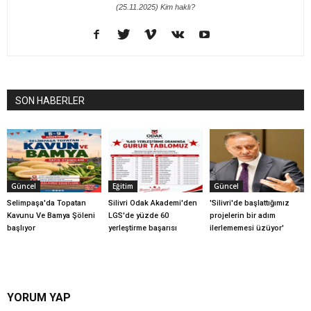
(25.11.2025) Kim haklı?
SON HABERLER
Güncel
Eğitim
Güncel
Selimpaşa'da Topatan
Silivri Odak Akademi'den
'Silivri'de başlattığımız
Kavunu Ve Bamya Şöleni
LGS'de yüzde 60
projelerin bir adım
başlıyor
yerleştirme başarısı
ilerlememesi üzüyor'
YORUM YAP