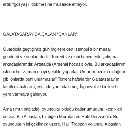
artık “gözyaşı” dökmesine müsaade etmiyor.
GALATASARAY'DA ÇALAN “ÇANLAR”
Guardıola geçtiğimiz gün İngiltere'den İstanbul'a bir mesaj
gönderdi ve şunları dedi; “Torrent ve ekibi benim eski çalışma
arkadaşlarımdır. Arteta'da (Arsenal hocası) öyle. Bu arkadaşlarım
işlerini her zaman en iyi şekilde yaparlar. Umarım benim olduğum
gibi onlarda beni unutmazlar” Torrent haftalardır Galatasaray'ın
kısıtlı olanakları içerisinde yanındaki beş İspanyol ile birlikte bir
yere varmaya çalışıyor.
Ama umut bağladığı oyuncular olduğu kadar umudunu kestikleri
de var. Biri Alpaslan, bir diğeri Morutan ve Halil Dervişoğlu. Bu
oyuncuların ipi çekilmek üzere. Halil Trabzon yolunda. Alpaslan