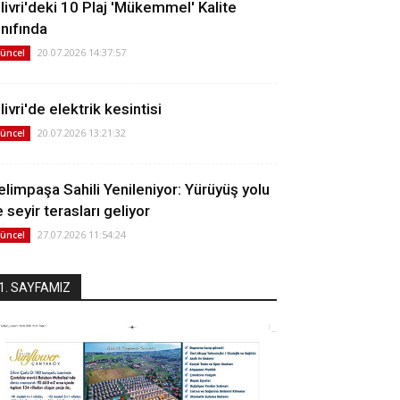
ilivri'deki 10 Plaj 'Mükemmel' Kalite
ınıfında
20.07.2026 14:37:57
üncel
livri'de elektrik kesintisi
20.07.2026 13:21:32
üncel
elimpaşa Sahili Yenileniyor: Yürüyüş yolu
 seyir terasları geliyor
27.07.2026 11:54:24
üncel
1. SAYFAMIZ