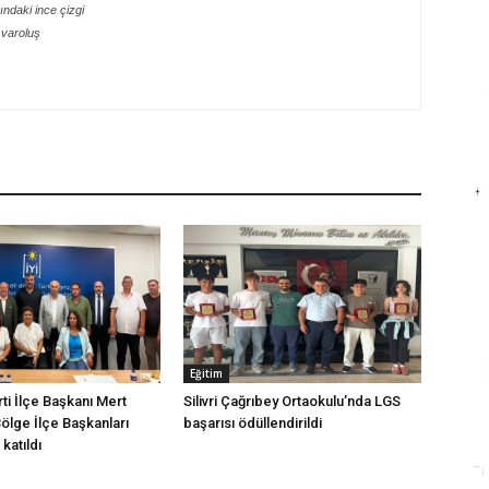
ndaki ince çizgi
 varoluş
Eğitim
arti İlçe Başkanı Mert
Silivri Çağrıbey Ortaokulu’nda LGS
Bölge İlçe Başkanları
başarısı ödüllendirildi
katıldı