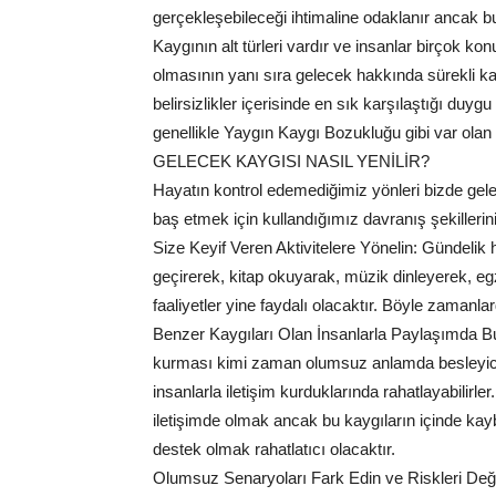
gerçekleşebileceği ihtimaline odaklanır ancak bu 
Kaygının alt türleri vardır ve insanlar birçok k
olmasının yanı sıra gelecek hakkında sürekli k
belirsizlikler içerisinde en sık karşılaştığı duyg
genellikle Yaygın Kaygı Bozukluğu gibi var olan 
GELECEK KAYGISI NASIL YENİLİR?
Hayatın kontrol edemediğimiz yönleri bizde gele
baş etmek için kullandığımız davranış şekilleri
Size Keyif Veren Aktivitelere Yönelin: Gündelik ha
geçirerek, kitap okuyarak, müzik dinleyerek, 
faaliyetler yine faydalı olacaktır. Böyle zamanl
Benzer Kaygıları Olan İnsanlarla Paylaşımda Bulu
kurması kimi zaman olumsuz anlamda besleyici yan
insanlarla iletişim kurduklarında rahatlayabilirler
iletişimde olmak ancak bu kaygıların içinde kay
destek olmak rahatlatıcı olacaktır.
Olumsuz Senaryoları Fark Edin ve Riskleri Değe