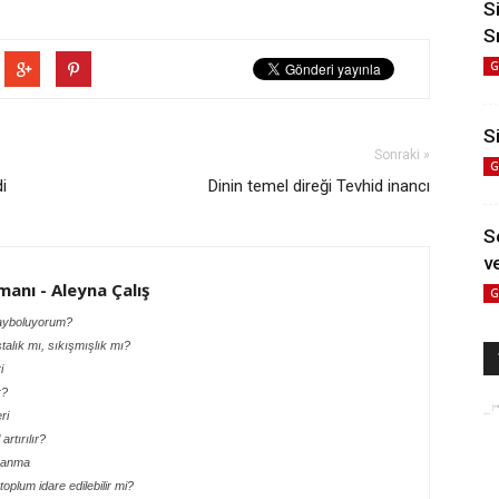
S
S
G
Si
Sonraki »
G
i
Dinin temel direği Tevhid inancı
S
ve
manı - Aleyna Çalış
G
ayboluyorum?
alık mı, sıkışmışlık mı?
i
r?
ri
rtırılır?
oşanma
oplum idare edilebilir mi?