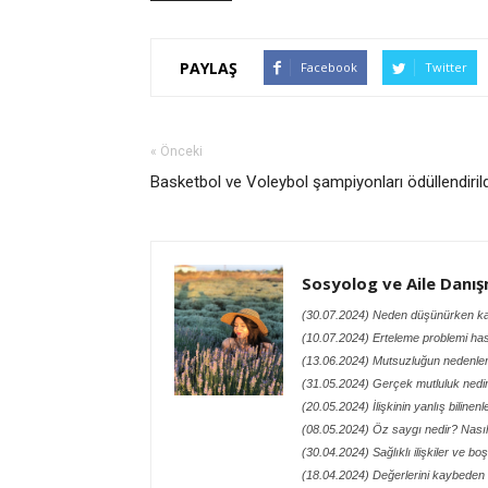
PAYLAŞ
Facebook
Twitter
« Önceki
Basketbol ve Voleybol şampiyonları ödüllendirild
Sosyolog ve Aile Danış
(30.07.2024) Neden düşünürken k
(10.07.2024) Erteleme problemi hast
(13.06.2024) Mutsuzluğun nedenler
(31.05.2024) Gerçek mutluluk nedi
(20.05.2024) İlişkinin yanlış bilinenle
(08.05.2024) Öz saygı nedir? Nasıl a
(30.04.2024) Sağlıklı ilişkiler ve b
(18.04.2024) Değerlerini kaybeden t