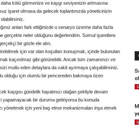
n daha kötü görmenize ve kaygı seviyenizin artmasına
msuz işaret olmasa da gelecek toplantınızda yöneticinizin
labilirsiniz.
ınız anları fark ettiğinizde o senaryo üzerine daha fazla
 gerçekte neler olduğunu değerlendirin. Somut işaretlere
erçekçi bir gözle ele alın.
ebilmek için var olan koşulları konuşmak, içinde bulunulan
mak kaçınılmaz gibi görünebilir. Ancak tüm zamanınızı ve
zi mutlu eden detaylara da vakit ayırmaya çalışabilirsiniz.
S
lu olduğu için olumlu bir pencereden bakmaya özen
ol
G
ek kaygısı gündelik hayatınızı olağan şekliyle devam
inizi yapamayacak bir duruma getiriyorsa bu konuda
M
ı yönetmek için yeni baş etme mekanizmaları inşa etmek
y
E