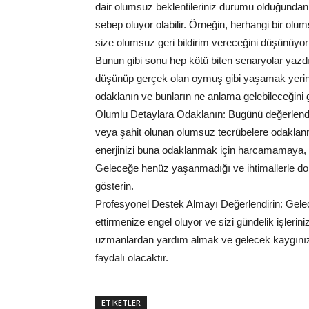
dair olumsuz beklentileriniz durumu olduğunda
sebep oluyor olabilir. Örneğin, herhangi bir olu
size olumsuz geri bildirim vereceğini düşünüyor o
Bunun gibi sonu hep kötü biten senaryolar yazdığ
düşünüp gerçek olan oymuş gibi yaşamak yerine
odaklanın ve bunların ne anlama gelebileceğini g
Olumlu Detaylara Odaklanın: Bugünü değerlendir
veya şahit olunan olumsuz tecrübelere odaklan
enerjinizi buna odaklanmak için harcamamaya, si
Geleceğe henüz yaşanmadığı ve ihtimallerle do
gösterin.
Profesyonel Destek Almayı Değerlendirin: Gelec
ettirmenize engel oluyor ve sizi gündelik işler
uzmanlardan yardım almak ve gelecek kaygınız
faydalı olacaktır.
ETİKETLER