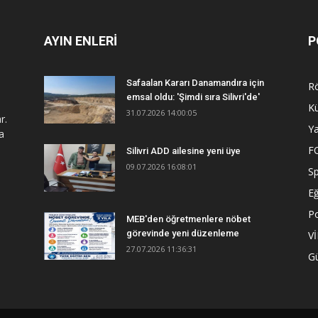
AYIN ENLERİ
P
Safaalan Kararı Danamandıra için
R
emsal oldu: 'Şimdi sıra Silivri'de'
Kü
31.07.2026 14:00:05
r.
Y
a
F
Silivri ADD ailesine yeni üye
09.07.2026 16:08:01
S
Eğ
Po
MEB'den öğretmenlere nöbet
görevinde yeni düzenleme
V
27.07.2026 11:36:31
G