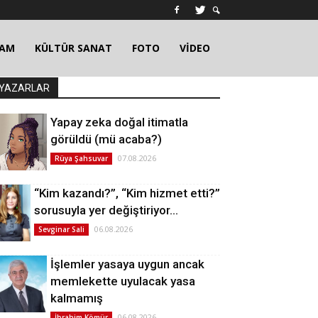
ŞAM
KÜLTÜR SANAT
FOTO
VİDEO
YAZARLAR
Yapay zeka doğal itimatla
görüldü (mü acaba?)
07.08.2026
Rüya Şahsuvar
“Kim kazandı?”, “Kim hizmet etti?”
sorusuyla yer değiştiriyor…
06.08.2026
Sevginar Sali
İşlemler yasaya uygun ancak
memlekette uyulacak yasa
kalmamış
06.08.2026
İbrahim Kömür