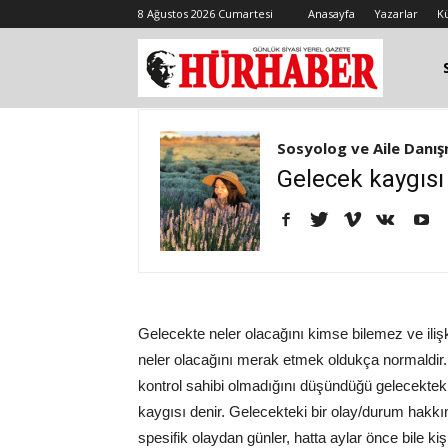
8 Ağustos 2026 Cumartesi
Anasayfa
Yazarlar
K
Sosyolog ve Aile Danış
Gelecek kaygısı 
Gelecekte neler olacağını kimse bilemez ve ilişki
neler olacağını merak etmek oldukça normaldir. 
kontrol sahibi olmadığını düşündüğü gelecekte
kaygısı denir. Gelecekteki bir olay/durum hakkı
spesifik olaydan günler, hatta aylar önce bile kişi