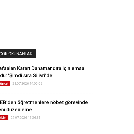
ÇOK OKUNANLAR
afaalan Kararı Danamandıra için emsal
du: 'Şimdi sıra Silivri'de'
31.07.2026 14:00:05
üncel
EB'den öğretmenlere nöbet görevinde
eni düzenleme
27.07.2026 11:36:31
ğitim