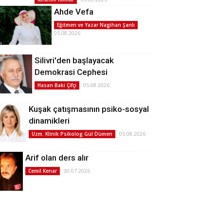
Ahde Vefa
Eğitmen ve Yazar Nagihan Şanlı
05.08.2026
Silivri'den başlayacak
Demokrasi Cephesi
05.08.2026
Hasan Baki Çifçi
Kuşak çatışmasının psiko-sosyal
dinamikleri
05.08.2026
Uzm. Klinik Psikolog Gül Dümen
Arif olan ders alır
30.07.2026
Cemil Kenar