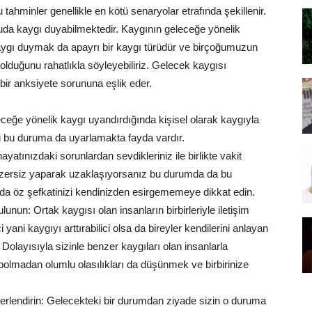
tahminler genellikle en kötü senaryolar etrafında şekillenir.
onuda kaygı duyabilmektedir. Kaygının geleceğe yönelik
aygı duymak da apayrı bir kaygı türüdür ve birçoğumuzun
u olduğunu rahatlıkla söyleyebiliriz. Gelecek kaygısı
bir anksiyete sorununa eşlik eder.
ceğe yönelik kaygı uyandırdığında kişisel olarak kaygıyla
ni bu duruma da uyarlamakta fayda vardır.
yatınızdaki sorunlardan sevdikleriniz ile birlikte vakit
egzersiz yaparak uzaklaşıyorsanız bu durumda da bu
arda öz şefkatinizi kendinizden esirgememeye dikkat edin.
nun: Ortak kaygısı olan insanların birbirleriyle iletişim
i kaygıyı arttırabilici olsa da bireyler kendilerini anlayan
. Dolayısıyla sizinle benzer kaygıları olan insanlarla
bolmadan olumlu olasılıkları da düşünmek ve birbirinize
rlendirin: Gelecekteki bir durumdan ziyade sizin o duruma