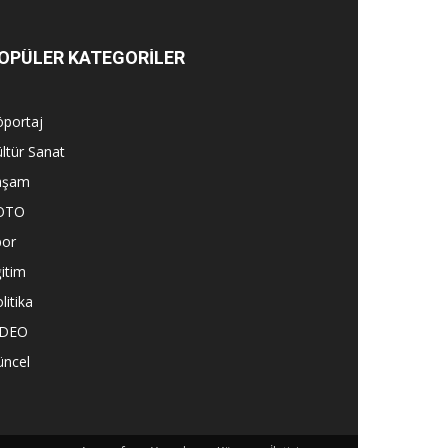
OPÜLER KATEGORİLER
öportaj
ltür Sanat
aşam
OTO
por
itim
litika
İDEO
üncel