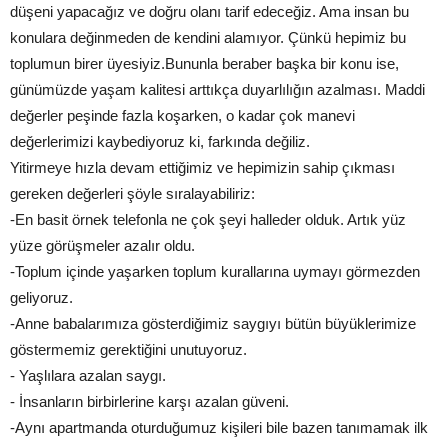
düşeni yapacağız ve doğru olanı tarif edeceğiz. Ama insan bu
konulara değinmeden de kendini alamıyor. Çünkü hepimiz bu
toplumun birer üyesiyiz.Bununla beraber başka bir konu ise,
günümüzde yaşam kalitesi arttıkça duyarlılığın azalması. Maddi
değerler peşinde fazla koşarken, o kadar çok manevi
değerlerimizi kaybediyoruz ki, farkında değiliz.
Yitirmeye hızla devam ettiğimiz ve hepimizin sahip çıkması
gereken değerleri şöyle sıralayabiliriz:
-En basit örnek telefonla ne çok şeyi halleder olduk. Artık yüz
yüze görüşmeler azalır oldu.
-Toplum içinde yaşarken toplum kurallarına uymayı görmezden
geliyoruz.
-Anne babalarımıza gösterdiğimiz saygıyı bütün büyüklerimize
göstermemiz gerektiğini unutuyoruz.
- Yaşlılara azalan saygı.
- İnsanların birbirlerine karşı azalan güveni.
-Aynı apartmanda oturduğumuz kişileri bile bazen tanımamak ilk