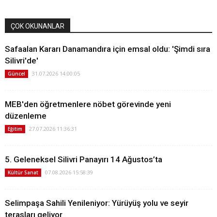
ÇOK OKUNANLAR
Safaalan Kararı Danamandıra için emsal oldu: 'Şimdi sıra
Silivri'de'
31.07.2026 14:00:05
Güncel
MEB'den öğretmenlere nöbet görevinde yeni
düzenleme
27.07.2026 11:36:31
Eğitim
5. Geleneksel Silivri Panayırı 14 Ağustos’ta
07.08.2026 15:58:39
Kültür Sanat
Selimpaşa Sahili Yenileniyor: Yürüyüş yolu ve seyir
terasları geliyor