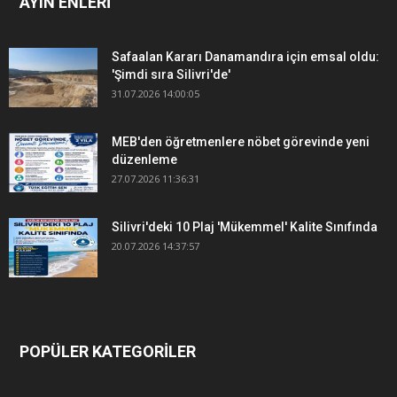
AYIN ENLERİ
Safaalan Kararı Danamandıra için emsal oldu:
'Şimdi sıra Silivri'de'
31.07.2026 14:00:05
MEB'den öğretmenlere nöbet görevinde yeni
düzenleme
27.07.2026 11:36:31
Silivri'deki 10 Plaj 'Mükemmel' Kalite Sınıfında
20.07.2026 14:37:57
POPÜLER KATEGORİLER