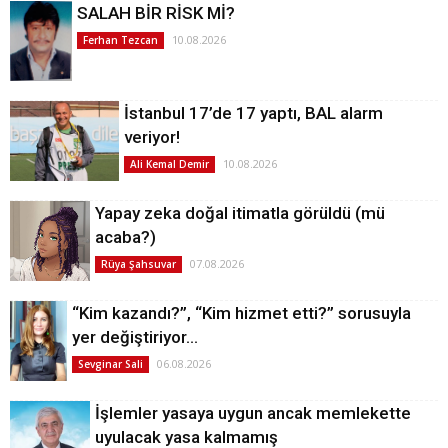
SALAH BİR RİSK Mİ?
10.08.2026
Ferhan Tezcan
İstanbul 17’de 17 yaptı, BAL alarm
veriyor!
10.08.2026
Ali Kemal Demir
Yapay zeka doğal itimatla görüldü (mü
acaba?)
07.08.2026
Rüya Şahsuvar
“Kim kazandı?”, “Kim hizmet etti?” sorusuyla
yer değiştiriyor…
06.08.2026
Sevginar Sali
İşlemler yasaya uygun ancak memlekette
uyulacak yasa kalmamış