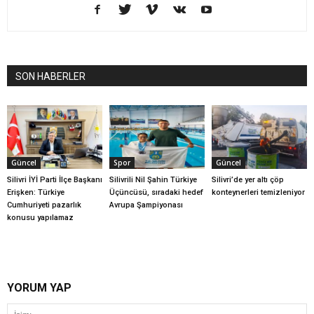
SON HABERLER
Güncel
Spor
Güncel
Silivri İYİ Parti İlçe Başkanı
Silivrili Nil Şahin Türkiye
Silivri’de yer altı çöp
Erişken: Türkiye
Üçüncüsü, sıradaki hedef
konteynerleri temizleniyor
Cumhuriyeti pazarlık
Avrupa Şampiyonası
konusu yapılamaz
YORUM YAP