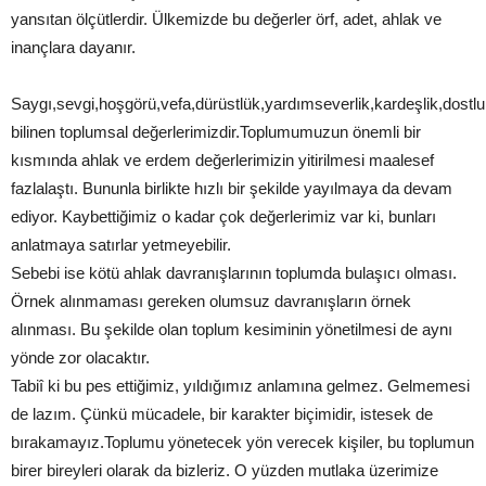
yansıtan ölçütlerdir. Ülkemizde bu değerler örf, adet, ahlak ve
inançlara dayanır.
Saygı,sevgi,hoşgörü,vefa,dürüstlük,yardımseverlik,kardeşlik,dostl
bilinen toplumsal değerlerimizdir.Toplumumuzun önemli bir
kısmında ahlak ve erdem değerlerimizin yitirilmesi maalesef
fazlalaştı. Bununla birlikte hızlı bir şekilde yayılmaya da devam
ediyor. Kaybettiğimiz o kadar çok değerlerimiz var ki, bunları
anlatmaya satırlar yetmeyebilir.
Sebebi ise kötü ahlak davranışlarının toplumda bulaşıcı olması.
Örnek alınmaması gereken olumsuz davranışların örnek
alınması. Bu şekilde olan toplum kesiminin yönetilmesi de aynı
yönde zor olacaktır.
Tabiî ki bu pes ettiğimiz, yıldığımız anlamına gelmez. Gelmemesi
de lazım. Çünkü mücadele, bir karakter biçimidir, istesek de
bırakamayız.Toplumu yönetecek yön verecek kişiler, bu toplumun
birer bireyleri olarak da bizleriz. O yüzden mutlaka üzerimize