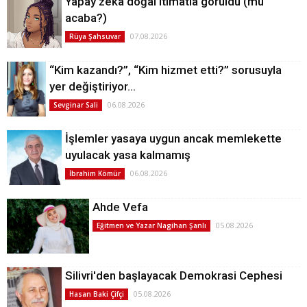
Yapay zeka doğal itimatla görüldü (mü
acaba?)
07.08.2026
Rüya Şahsuvar
“Kim kazandı?”, “Kim hizmet etti?” sorusuyla
yer değiştiriyor…
06.08.2026
Sevginar Sali
İşlemler yasaya uygun ancak memlekette
uyulacak yasa kalmamış
06.08.2026
İbrahim Kömür
Ahde Vefa
05.08.2026
Eğitmen ve Yazar Nagihan Şanlı
Silivri'den başlayacak Demokrasi Cephesi
05.08.2026
Hasan Baki Çifçi