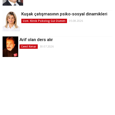
Kuşak çatışmasının psiko-sosyal dinamikleri
05.08.2026
Uzm. Klinik Psikolog Gül Dümen
Arif olan ders alır
30.07.2026
Cemil Kenar