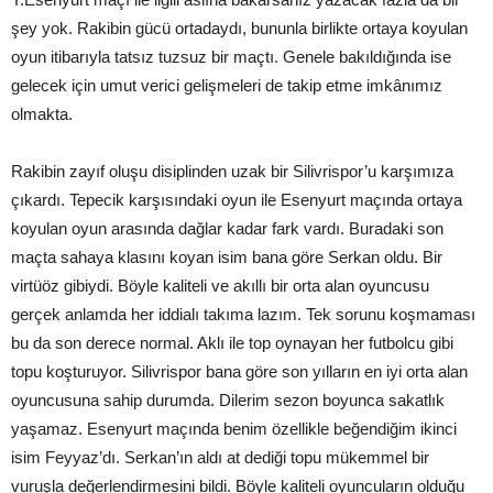
şey yok. Rakibin gücü ortadaydı, bununla birlikte ortaya koyulan
oyun itibarıyla tatsız tuzsuz bir maçtı. Genele bakıldığında ise
gelecek için umut verici gelişmeleri de takip etme imkânımız
olmakta.
Rakibin zayıf oluşu disiplinden uzak bir Silivrispor’u karşımıza
çıkardı. Tepecik karşısındaki oyun ile Esenyurt maçında ortaya
koyulan oyun arasında dağlar kadar fark vardı. Buradaki son
maçta sahaya klasını koyan isim bana göre Serkan oldu. Bir
virtüöz gibiydi. Böyle kaliteli ve akıllı bir orta alan oyuncusu
gerçek anlamda her iddialı takıma lazım. Tek sorunu koşmaması
bu da son derece normal. Aklı ile top oynayan her futbolcu gibi
topu koşturuyor. Silivrispor bana göre son yılların en iyi orta alan
oyuncusuna sahip durumda. Dilerim sezon boyunca sakatlık
yaşamaz. Esenyurt maçında benim özellikle beğendiğim ikinci
isim Feyyaz’dı. Serkan’ın aldı at dediği topu mükemmel bir
vuruşla değerlendirmesini bildi. Böyle kaliteli oyuncuların olduğu