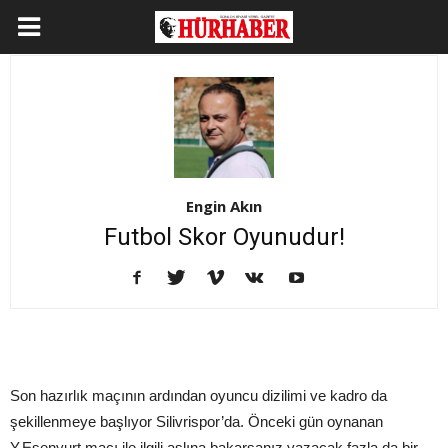
Engin Akın
Futbol Skor Oyunudur!
Son hazırlık maçının ardından oyuncu dizilimi ve kadro da
şekillenmeye başlıyor Silivrispor’da. Önceki gün oynanan
Y.Esenyurt maçı ile ilgili aslına bakarsanız yazacak fazla da bir