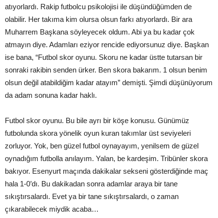
atıyorlardı. Rakip futbolcu psikolojisi ile düşündüğümden de
olabilir. Her takıma kim olursa olsun farkı atıyorlardı. Bir ara
Muharrem Başkana söyleyecek oldum. Abi ya bu kadar çok
atmayın diye. Adamları eziyor rencide ediyorsunuz diye. Başkan
ise bana, “Futbol skor oyunu. Skoru ne kadar üstte tutarsan bir
sonraki rakibin senden ürker. Ben skora bakarım. 1 olsun benim
olsun değil atabildiğim kadar atayım” demişti. Şimdi düşünüyorum
da adam sonuna kadar haklı.
Futbol skor oyunu. Bu bile ayrı bir köşe konusu. Günümüz
futbolunda skora yönelik oyun kuran takımlar üst seviyeleri
zorluyor. Yok, ben güzel futbol oynayayım, yenilsem de güzel
oynadığım futbolla anılayım. Yalan, be kardeşim. Tribünler skora
bakıyor. Esenyurt maçında dakikalar sekseni gösterdiğinde maç
hala 1-0’dı. Bu dakikadan sonra adamlar araya bir tane
sıkıştırsalardı. Evet ya bir tane sıkıştırsalardı, o zaman
çıkarabilecek miydik acaba…