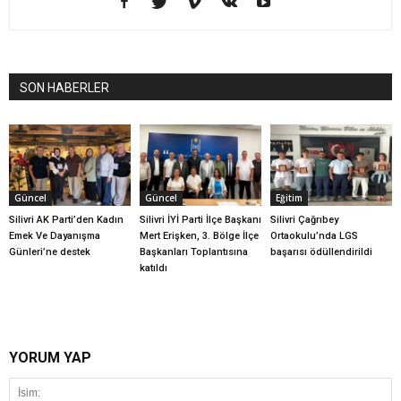
SON HABERLER
Güncel
Güncel
Eğitim
Silivri AK Parti’den Kadın
Silivri İYİ Parti İlçe Başkanı
Silivri Çağrıbey
Emek Ve Dayanışma
Mert Erişken, 3. Bölge İlçe
Ortaokulu’nda LGS
Günleri’ne destek
Başkanları Toplantısına
başarısı ödüllendirildi
katıldı
YORUM YAP