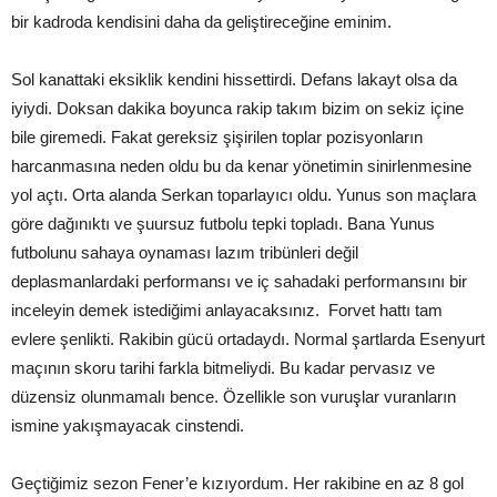
bir kadroda kendisini daha da geliştireceğine eminim.
Sol kanattaki eksiklik kendini hissettirdi. Defans lakayt olsa da
iyiydi. Doksan dakika boyunca rakip takım bizim on sekiz içine
bile giremedi. Fakat gereksiz şişirilen toplar pozisyonların
harcanmasına neden oldu bu da kenar yönetimin sinirlenmesine
yol açtı. Orta alanda Serkan toparlayıcı oldu. Yunus son maçlara
göre dağınıktı ve şuursuz futbolu tepki topladı. Bana Yunus
futbolunu sahaya oynaması lazım tribünleri değil
deplasmanlardaki performansı ve iç sahadaki performansını bir
inceleyin demek istediğimi anlayacaksınız. Forvet hattı tam
evlere şenlikti. Rakibin gücü ortadaydı. Normal şartlarda Esenyurt
maçının skoru tarihi farkla bitmeliydi. Bu kadar pervasız ve
düzensiz olunmamalı bence. Özellikle son vuruşlar vuranların
ismine yakışmayacak cinstendi.
Geçtiğimiz sezon Fener’e kızıyordum. Her rakibine en az 8 gol