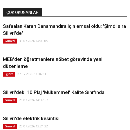
ÇOK OKUNANLAR
Safaalan Kararı Danamandıra için emsal oldu: 'Şimdi sıra
Silivri'de'
31.07.2026 14:00:05
Güncel
MEB'den öğretmenlere nöbet görevinde yeni
düzenleme
27.07.2026 11:36:31
Eğitim
Silivri'deki 10 Plaj 'Mükemmel' Kalite Sınıfında
20.07.2026 14:37:57
Güncel
Silivri'de elektrik kesintisi
20.07.2026 13:21:32
Güncel