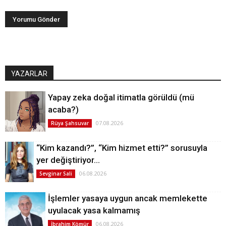
YAZARLAR
Yapay zeka doğal itimatla görüldü (mü
acaba?)
07.08.2026
Rüya Şahsuvar
“Kim kazandı?”, “Kim hizmet etti?” sorusuyla
yer değiştiriyor…
06.08.2026
Sevginar Sali
İşlemler yasaya uygun ancak memlekette
uyulacak yasa kalmamış
06.08.2026
İbrahim Kömür