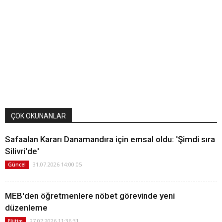
ÇOK OKUNANLAR
Safaalan Kararı Danamandıra için emsal oldu: 'Şimdi sıra
Silivri'de'
31.07.2026 14:00:05
Güncel
MEB'den öğretmenlere nöbet görevinde yeni
düzenleme
27.07.2026 11:36:31
Eğitim