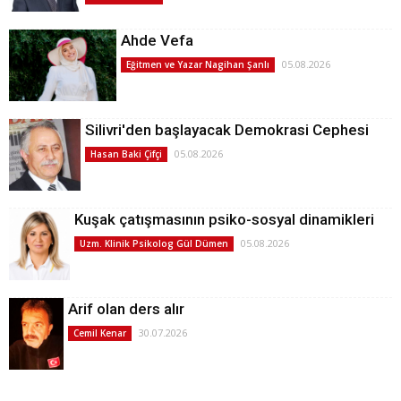
Ahde Vefa
05.08.2026
Eğitmen ve Yazar Nagihan Şanlı
Silivri'den başlayacak Demokrasi Cephesi
05.08.2026
Hasan Baki Çifçi
Kuşak çatışmasının psiko-sosyal dinamikleri
05.08.2026
Uzm. Klinik Psikolog Gül Dümen
Arif olan ders alır
30.07.2026
Cemil Kenar