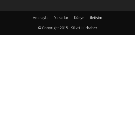
Anasayfa
Yazarlar
Künye
İletişim
© Copyright 2015 - Silivri Hürhaber