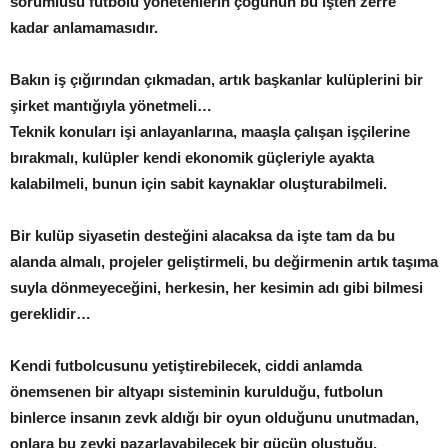
sorumlusu futbolu yönetenlerin çoğunun bu işten zerre
kadar anlamamasıdır.
Bakın iş çığırından çıkmadan, artık başkanlar kulüplerini bir
şirket mantığıyla yönetmeli…
Teknik konuları işi anlayanlarına, maaşla çalışan işçilerine
bırakmalı, kulüpler kendi ekonomik güçleriyle ayakta
kalabilmeli, bunun için sabit kaynaklar oluşturabilmeli.
Bir kulüp siyasetin desteğini alacaksa da işte tam da bu
alanda almalı, projeler geliştirmeli, bu değirmenin artık taşıma
suyla dönmeyeceğini, herkesin, her kesimin adı gibi bilmesi
gereklidir…
Kendi futbolcusunu yetiştirebilecek, ciddi anlamda
önemsenen bir altyapı sisteminin kurulduğu, futbolun
binlerce insanın zevk aldığı bir oyun olduğunu unutmadan,
onlara bu zevki pazarlayabilecek bir gücün oluştuğu,