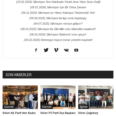
(23.02.2026) Silivrispor Son Dakikada Yıkıldı Ama Yolun Sonu Değil
(09.01.2026) Silivrispor İçin Bir Olma Zamanı
(06.11.2025) Silivrispor’un Yalnız Kalmaya Tahammülü Yok!
(09.09.2025) Silivrispor’da lige zorlu başlangıç
(04.07.2025) Silivrispor nereye gidiyor?
(08.03.2025) Silivrispor’da Silivrililik ruhu öldürüldü maalesef!
(06.02.2025) Silivrispor Balıkesir'i ezer geçer!
(05.02.2025) Etimesgut maçını kenar yönetim kaybetti!
SON HABERLER
Güncel
Güncel
Eğitim
Silivri AK Parti’den Kadın
Silivri İYİ Parti İlçe Başkanı
Silivri Çağrıbey