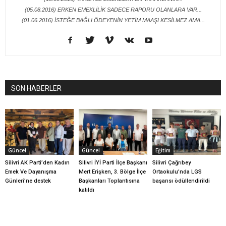
(05.08.2016) ERKEN EMEKLİLİK SADECE RAPORU OLANLARA VAR...
(01.06.2016) İSTEĞE BAĞLI ÖDEYENİN YETİM MAAŞI KESİLMEZ AMA...
SON HABERLER
Güncel
Güncel
Eğitim
Silivri AK Parti’den Kadın
Silivri İYİ Parti İlçe Başkanı
Silivri Çağrıbey
Emek Ve Dayanışma
Mert Erişken, 3. Bölge İlçe
Ortaokulu’nda LGS
Günleri’ne destek
Başkanları Toplantısına
başarısı ödüllendirildi
katıldı