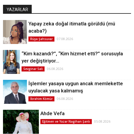
YAZARLAR
Yapay zeka doğal itimatla görüldü (mü
acaba?)
07.08.2026
Rüya Şahsuvar
“Kim kazandı?”, “Kim hizmet etti?” sorusuyla
yer değiştiriyor…
06.08.2026
Sevginar Sali
İşlemler yasaya uygun ancak memlekette
uyulacak yasa kalmamış
06.08.2026
İbrahim Kömür
Ahde Vefa
05.08.2026
Eğitmen ve Yazar Nagihan Şanlı