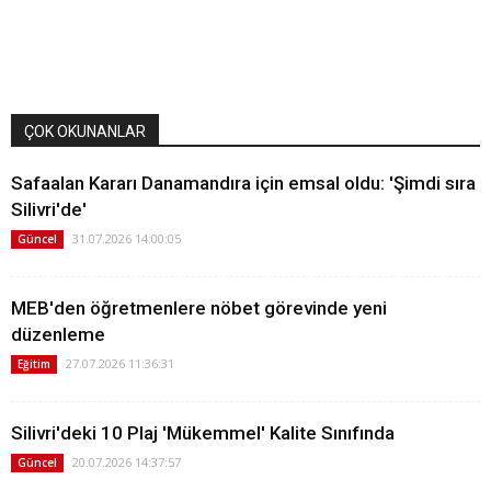
ÇOK OKUNANLAR
Safaalan Kararı Danamandıra için emsal oldu: 'Şimdi sıra
Silivri'de'
31.07.2026 14:00:05
Güncel
MEB'den öğretmenlere nöbet görevinde yeni
düzenleme
27.07.2026 11:36:31
Eğitim
Silivri'deki 10 Plaj 'Mükemmel' Kalite Sınıfında
20.07.2026 14:37:57
Güncel