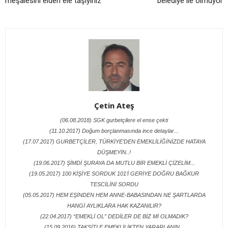
meşalesini elden ele taşıyınız
belediye ile olmuyor
Çetin Ateş
(06.08.2018) SGK gurbetçilere el ense çekti
(11.10.2017) Doğum borçlanmasında ince detaylar...
(17.07.2017) GURBETÇİLER, TÜRKİYE’DEN EMEKLİLİĞİNİZDE HATAYA
DÜŞMEYİN..!
(19.06.2017) ŞİMDİ ŞURAYA DA MUTLU BİR EMEKLİ ÇİZELİM...
(19.05.2017) 100 KİŞİYE SORDUK 101’İ GERİYE DOĞRU BAĞKUR
TESCİLİNİ SORDU
(05.05.2017) HEM EŞİNDEN HEM ANNE-BABASINDAN NE ŞARTLARDA
HANGİ AYLIKLARA HAK KAZANILIR?
(22.04.2017) “EMEKLİ OL” DEDİLER DE BİZ Mİ OLMADIK?
(15.09.2016) TAKSİTLE EMEKLİLİKTEN YARARLANIN...