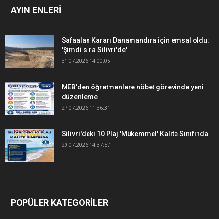
AYIN ENLERİ
Safaalan Kararı Danamandıra için emsal oldu:
'Şimdi sıra Silivri'de'
31.07.2026 14:00:05
MEB'den öğretmenlere nöbet görevinde yeni
düzenleme
27.07.2026 11:36:31
Silivri'deki 10 Plaj 'Mükemmel' Kalite Sınıfında
20.07.2026 14:37:57
POPÜLER KATEGORİLER