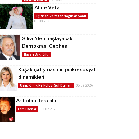
Ahde Vefa
Eğitmen ve Yazar Nagihan Şanlı
05.08.2026
Silivri'den başlayacak
Demokrasi Cephesi
Hasan Baki Çifçi
Kuşak çatışmasının psiko-sosyal
dinamikleri
05.08.2026
Uzm. Klinik Psikolog Gül Dümen
Arif olan ders alır
30.07.2026
Cemil Kenar