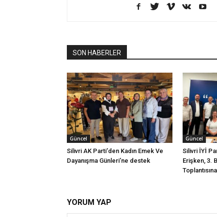
SON HABERLER
Güncel
Güncel
Silivri AK Parti’den Kadın Emek Ve
Silivri İYİ P
Dayanışma Günleri’ne destek
Erişken, 3. 
Toplantısına 
YORUM YAP