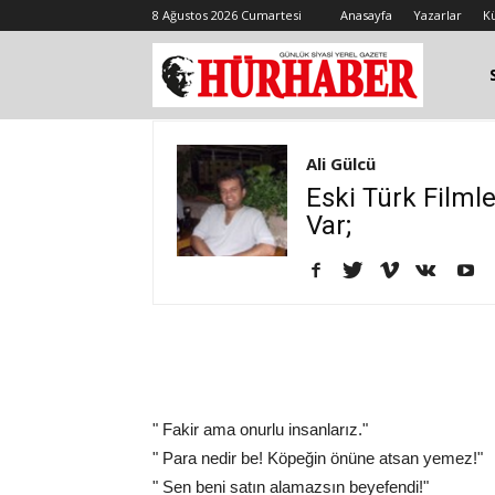
8 Ağustos 2026 Cumartesi
Anasayfa
Yazarlar
K
Ali Gülcü
Eski Türk Filmle
Var;
" Fakir ama onurlu insanlarız."
" Para nedir be! Köpeğin önüne atsan yemez!"
" Sen beni satın alamazsın beyefendi!"