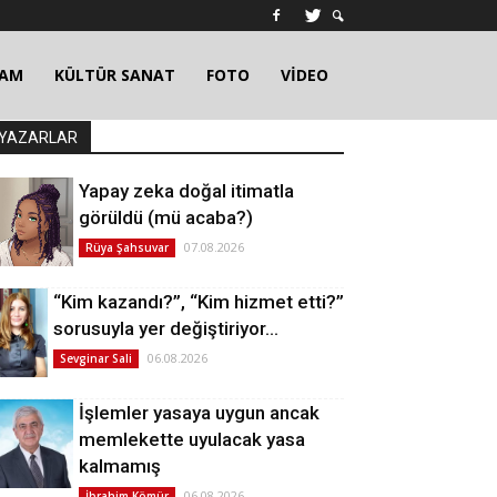
ŞAM
KÜLTÜR SANAT
FOTO
VİDEO
YAZARLAR
Yapay zeka doğal itimatla
görüldü (mü acaba?)
07.08.2026
Rüya Şahsuvar
“Kim kazandı?”, “Kim hizmet etti?”
sorusuyla yer değiştiriyor…
06.08.2026
Sevginar Sali
İşlemler yasaya uygun ancak
memlekette uyulacak yasa
kalmamış
06.08.2026
İbrahim Kömür