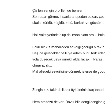
Çizilen zengin profilleri de benzer;
Sonradan görme, insanlara tepeden bakan, çocu
ukala, kürklü, köşklü, kötü, korkak ve güçsüz...
Hali vakti yerinde olup da insan olanı ara ki bula
Fakir bir kız mahalleden sevdiği çocuğu bırakıp
Başına gelecekler belli; ya adam bunu terk ede
yola düşecek veya sürekli aldatılacak... Parası
olmayacak...
Mahalledeki sevgilisine dönmek isterse de çocu
Zengin kız, fakir delikanlı öykülerinin kaç tanesi
Hem atasözü de var; Davul bile dengi dengine ça