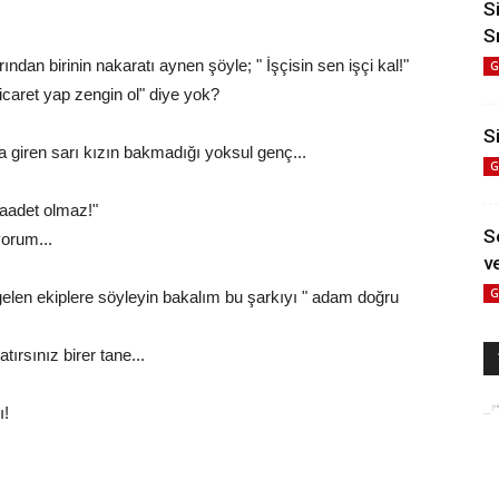
S
S
an birinin nakaratı aynen şöyle; " İşçisin sen işçi kal!"
G
Ticaret yap zengin ol" diye yok?
Si
a giren sarı kızın bakmadığı yoksul genç...
G
saadet olmaz!"
S
yorum...
ve
G
elen ekiplere söyleyin bakalım bu şarkıyı " adam doğru
ırsınız birer tane...
ı!