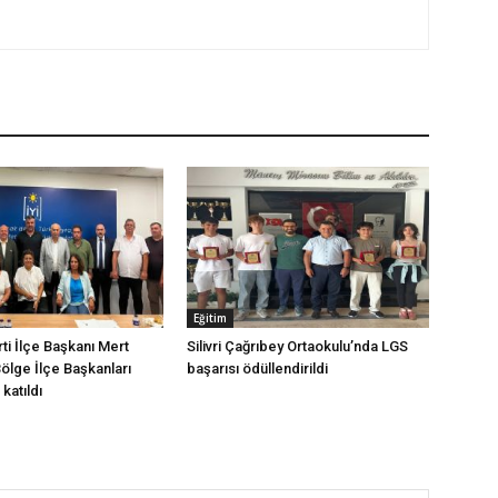
Eğitim
arti İlçe Başkanı Mert
Silivri Çağrıbey Ortaokulu’nda LGS
Bölge İlçe Başkanları
başarısı ödüllendirildi
katıldı