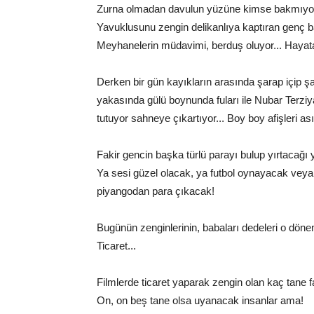
Zurna olmadan davulun yüzüne kimse bakmıyor 
Yavuklusunu zengin delikanlıya kaptıran genç ba
Meyhanelerin müdavimi, berduş oluyor... Hayata
Derken bir gün kayıkların arasında şarap içip ş
yakasında gülü boynunda fuları ile Nubar Terziy
tutuyor sahneye çıkartıyor... Boy boy afişleri ası
Fakir gencin başka türlü parayı bulup yırtacağı
Ya sesi güzel olacak, ya futbol oynayacak veya 
piyangodan para çıkacak!
Bugünün zenginlerinin, babaları dedeleri o döne
Ticaret...
Filmlerde ticaret yaparak zengin olan kaç tane f
On, on beş tane olsa uyanacak insanlar ama!