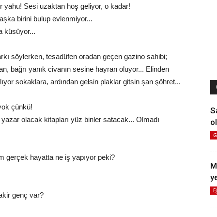
yahu! Sesi uzaktan hoş geliyor, o kadar!
şka birini bulup evlenmiyor...
 küsüyor...
arkı söylerken, tesadüfen oradan geçen gazino sahibi;
an, bağrı yanık civanın sesine hayran oluyor... Elinden
lıyor sokaklara, ardından gelsin plaklar gitsin şan şöhret...
 yok çünkü!
S
yazar olacak kitapları yüz binler satacak... Olmadı
ol
G
m gerçek hayatta ne iş yapıyor peki?
M
y
E
akir genç var?