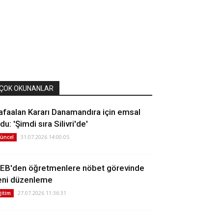
ÇOK OKUNANLAR
afaalan Kararı Danamandıra için emsal
du: 'Şimdi sıra Silivri'de'
31.07.2026 14:00:05
üncel
EB'den öğretmenlere nöbet görevinde
eni düzenleme
27.07.2026 11:36:31
ğitim