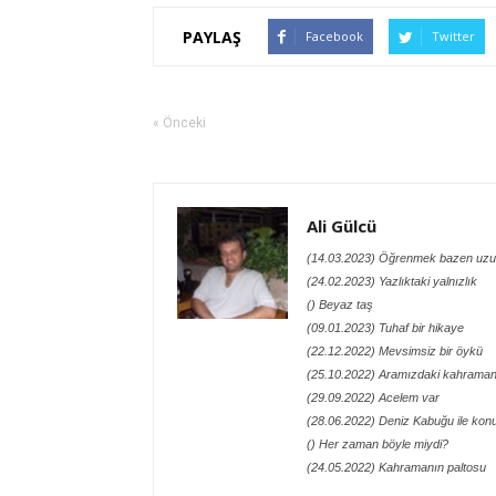
PAYLAŞ
Facebook
Twitter
« Önceki
Ali Gülcü
(14.03.2023) Öğrenmek bazen uzu
(24.02.2023) Yazlıktaki yalnızlık
() Beyaz taş
(09.01.2023) Tuhaf bir hikaye
(22.12.2022) Mevsimsiz bir öykü
(25.10.2022) Aramızdaki kahraman
(29.09.2022) Acelem var
(28.06.2022) Deniz Kabuğu ile kon
() Her zaman böyle miydi?
(24.05.2022) Kahramanın paltosu