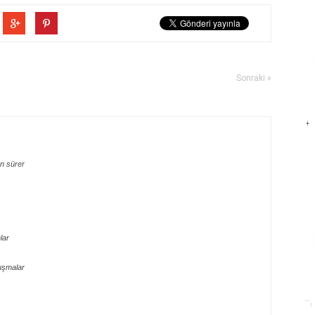
Sonraki »
n sürer
lar
uşmalar