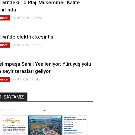
ilivri'deki 10 Plaj 'Mükemmel' Kalite
ınıfında
20.07.2026 14:37:57
üncel
livri'de elektrik kesintisi
20.07.2026 13:21:32
üncel
elimpaşa Sahili Yenileniyor: Yürüyüş yolu
 seyir terasları geliyor
27.07.2026 11:54:24
üncel
1. SAYFAMIZ