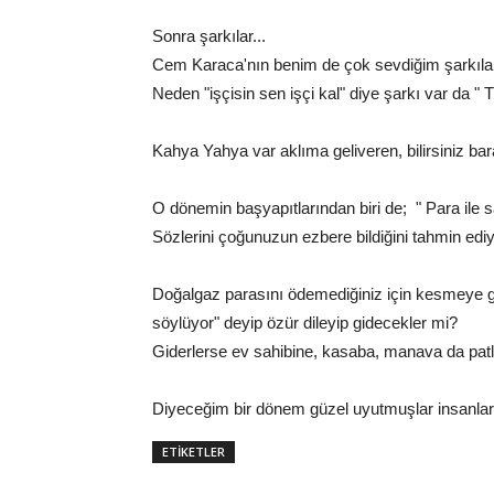
Sonra şarkılar...
Cem Karaca'nın benim de çok sevdiğim şarkılarınd
Neden "işçisin sen işçi kal" diye şarkı var da " 
Kahya Yahya var aklıma geliveren, bilirsiniz bar
O dönemin başyapıtlarından biri de; " Para ile 
Sözlerini çoğunuzun ezbere bildiğini tahmin edi
Doğalgaz parasını ödemediğiniz için kesmeye g
söylüyor" deyip özür dileyip gidecekler mi?
Giderlerse ev sahibine, kasaba, manava da patlat
Diyeceğim bir dönem güzel uyutmuşlar insanlar
ETİKETLER