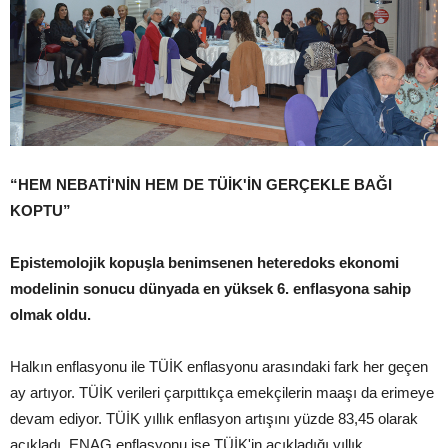
“HEM NEBATİ'NİN HEM DE TÜİK'İN GERÇEKLE BAĞI
KOPTU”
Epistemolojik kopuşla benimsenen heteredoks ekonomi
modelinin sonucu dünyada en yüksek 6. enflasyona sahip
olmak oldu.
Halkın enflasyonu ile TÜİK enflasyonu arasındaki fark her geçen
ay artıyor. TÜİK verileri çarpıttıkça emekçilerin maaşı da erimeye
devam ediyor. TÜİK yıllık enflasyon artışını yüzde 83,45 olarak
açıkladı. ENAG enflasyonu ise TÜİK'in açıkladığı yıllık