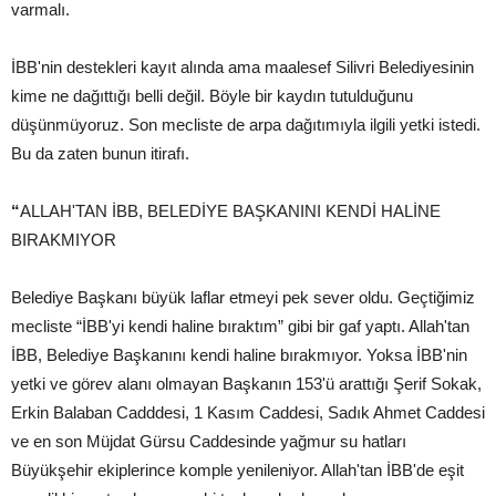
varmalı.
İBB'nin destekleri kayıt alında ama maalesef Silivri Belediyesinin
kime ne dağıttığı belli değil. Böyle bir kaydın tutulduğunu
düşünmüyoruz. Son mecliste de arpa dağıtımıyla ilgili yetki istedi.
Bu da zaten bunun itirafı.
“
ALLAH'TAN İBB, BELEDİYE BAŞKANINI KENDİ HALİNE
BIRAKMIYOR
Belediye Başkanı büyük laflar etmeyi pek sever oldu. Geçtiğimiz
mecliste “İBB'yi kendi haline bıraktım” gibi bir gaf yaptı. Allah'tan
İBB, Belediye Başkanını kendi haline bırakmıyor. Yoksa İBB'nin
yetki ve görev alanı olmayan Başkanın 153'ü arattığı Şerif Sokak,
Erkin Balaban Cadddesi, 1 Kasım Caddesi, Sadık Ahmet Caddesi
ve en son Müjdat Gürsu Caddesinde yağmur su hatları
Büyükşehir ekiplerince komple yenileniyor. Allah'tan İBB'de eşit