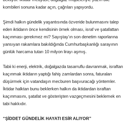
kombileri sonuna kadar açın, çağrıları yapıyordu.
Şimdi halkın gündelik yaşantısında özveride bulunmasını talep
eden iktidarın önce kendisinin örnek olması, israf ve şatafattan
kaçınması gerekmez mi? Sayıştay'ın son denetim raporlarına
yansıyan rakamlara bakıldığında Cumhurbaşkanlığı sarayının
günlük harcama tutarı 10 milyon lirayı aşmış.
Tabii ki enerji, elektrik, doğalgazda tasarruflu davranmak, israftan
kaçınmak iktidarın yaptığı fahiş zamlardan sonra, faturaları
düşürmek için vatandaşın mecburen başvuracağı yöntemler.
İktidar halktan bunu beklerken halkın da iktidardan israftan
kaçınmasını, şatafat ve gösterişten vazgeçmesini beklemek en
tabi hakkıdır.
“ŞİDDET GÜNDELİK HAYATI ESİR ALIYOR”