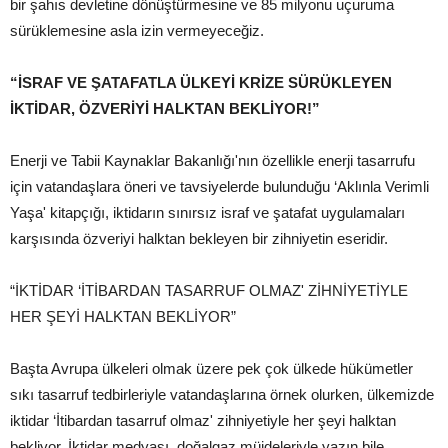
bir şahıs devletine dönüştürmesine ve 85 milyonu uçuruma
sürüklemesine asla izin vermeyeceğiz.
“İSRAF VE ŞATAFATLA ÜLKEYİ KRİZE SÜRÜKLEYEN
İKTİDAR, ÖZVERİYİ HALKTAN BEKLİYOR!”
Enerji ve Tabii Kaynaklar Bakanlığı'nın özellikle enerji tasarrufu
için vatandaşlara öneri ve tavsiyelerde bulunduğu ‘Aklınla Verimli
Yaşa' kitapçığı, iktidarın sınırsız israf ve şatafat uygulamaları
karşısında özveriyi halktan bekleyen bir zihniyetin eseridir.
“İKTİDAR ‘İTİBARDAN TASARRUF OLMAZ' ZİHNİYETİYLE
HER ŞEYİ HALKTAN BEKLİYOR”
Başta Avrupa ülkeleri olmak üzere pek çok ülkede hükümetler
sıkı tasarruf tedbirleriyle vatandaşlarına örnek olurken, ülkemizde
iktidar ‘İtibardan tasarruf olmaz' zihniyetiyle her şeyi halktan
bekliyor. İktidar medyası, doğalgaz müjdeleriyle yazın bile