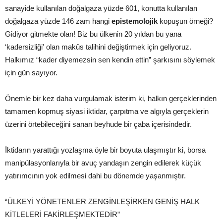
sanayide kullanılan doğalgaza yüzde 601, konutta kullanılan
doğalgaza yüzde 146 zam hangi
epistemolojik
kopuşun örneği?
Gidiyor gitmekte olan! Biz bu ülkenin 20 yıldan bu yana
‘kadersizliği' olan makûs talihini değiştirmek için geliyoruz.
Halkımız “kader diyemezsin sen kendin ettin” şarkısını söylemek
için gün sayıyor.
Önemle bir kez daha vurgulamak isterim ki, halkın gerçeklerinden
tamamen kopmuş siyasi iktidar, çarpıtma ve algıyla gerçeklerin
üzerini örtebileceğini sanan beyhude bir çaba içerisindedir.
İktidarın yarattığı yozlaşma öyle bir boyuta ulaşmıştır ki, borsa
manipülasyonlarıyla bir avuç yandaşın zengin edilerek küçük
yatırımcının yok edilmesi dahi bu dönemde yaşanmıştır.
“ÜLKEYİ YÖNETENLER ZENGİNLEŞİRKEN GENİŞ HALK
KİTLELERİ FAKİRLEŞMEKTEDİR”