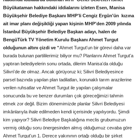
Büyükataman hakkındaki iddialarını izleten Esen, Manisa
Büyükşehir Belediye Başkanı MHP'li Cengiz Ergün'ün kızına
ait imar planı değişikliği yapan kişinin MHP'den 2009 yılında
İstanbul Büyükşehir Belediye Başkan adayı, halen de
BengüTürk TV Yönetim Kurulu Başkanı Ahmet Turgut
olduğunun altını çizdi ve “
Ahmet Turgut'un bir görevi daha var
burada bulunan partililerimiz biliyor mu? Planlarını Ahmet Turgut'a
yaptıran belediyelerin sonu ortada, dilerim Manisa'da olduğu
Silivri'de de olmaz. Ancak görüyoruz ki; Silivri Belediyesince
parsel bazında yapılan plan tadilatları, korunaklı tarım arazilerine
verilen ruhsatlar ve Ahmet Turgut ile yapılan çalışmalar
sonucunda bu ve benzer durumları çok göreceğimizi tahmin
etmek zor değil. Bizim dönemimizde planlar Silivri Belediyesi
imkânlarıyla ihale edilmeden kendi içerisinde yapılıyordu. Şimdi
kim yapıyor? Silivri Belediye Başkalığına meclis grubumuzun
vermiş olduğu soru önergesinden almış olduğumuz cevaba göre
Ahmet Turgut'un 1. Derece yakınının ortağı olduğu bir şirket