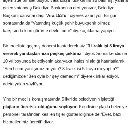
İlçemizde bir afet oluyor, vatandaşın dükkânını su basmış, yanına
gelen vatandaş Belediye Başkanı'na dert yanıyor, Belediye
Başkanı da vatandaşı “
Ara 153'ü”
diyerek azarlıyor. Bir gün
sonrasında da “Vatandaş küçük şehir büyükşehir bilmez
karşısında kimi görürse devlet odur” diye açıklama yapıyor.
Bir mecliste geçmiş dönemi kastederek siz “
3 liralık işi 5 liraya
vererek yandaşlarınıza peşkeş çektiniz”
diyor. Sonra kendisine
10 yıl boyunca belediyenin akaryakıt ihalesini aldığı hatırlatılarak
“Sen bizim yanlışımız mıydın? 3 liralık işi 5 liraya mı yaptın?”
dediğimizde “Ben öyle bir şey demedim” diyerek inkar ediyor,
adeta yalan söylüyor.
Yine bir meclis konuşmasında Silivri'de belediyenin işlettiği
plajların ücretsiz olduğunu söylüyor
. Kendisine plajda belediye
personeli tarafından kesilen fişler gösterildiğinde de “Evet, bazı
hizmetlerimiz ücretli” diyor.