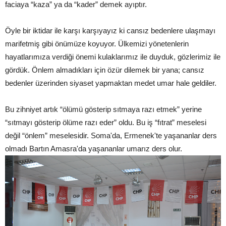
faciaya “kaza” ya da “kader” demek ayıptır.
Öyle bir iktidar ile karşı karşıyayız ki cansız bedenlere ulaşmayı
marifetmiş gibi önümüze koyuyor. Ülkemizi yönetenlerin
hayatlarımıza verdiği önemi kulaklarımız ile duyduk, gözlerimiz ile
gördük. Önlem almadıkları için özür dilemek bir yana; cansız
bedenler üzerinden siyaset yapmaktan medet umar hale geldiler.
Bu zihniyet artık “ölümü gösterip sıtmaya razı etmek” yerine
“sıtmayı gösterip ölüme razı eder” oldu. Bu iş “fıtrat” meselesi
değil “önlem” meselesidir. Soma'da, Ermenek'te yaşananlar ders
olmadı Bartın Amasra'da yaşananlar umarız ders olur.