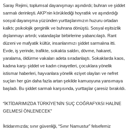
Saray Rejimi, toplumsal dayanışmayı aşındırdı; buhran ve şiddet
sarmalı derinleşti. AKP'nin körüklediği hoyratlık ve aşındırdığı
sosyal dayanışma yüzünden yurttaşlarımızın huzuru ortadan
kalktı; psikolojik gerginlik ve buhrana dönüştü. Sosyal eşitsizlik
dışlanmayı artırdı; vatandaşlar birbirlerine yabancılaştı. Rant
düzeni ve mafyatik kültür, insanlarımızı şiddet sarmalına itti.
Evde, iş yerinde, trafikte, sokakta saldırı, dövme, hakaret,
yaralama, öldürme vakaları adeta sıradanlaştı. Sokaklarda kaos,
kadına karşı şiddet ve kadın cinayetleri, çocuklara yönelik
istismar haberleri, hayvanlara yönelik eziyet olayları ve nefret
suçları her gün daha fazla artan şekilde kamuoyuna yansımaya
başladı. Bu şiddet sarmalı karşısında, yurttaşlar çaresiz bırakıldı.
“İKTİDARIMIZDA TÜRKİYE'NİN SUÇ COĞRAFYASI HALİNE
GELMESİ ÖNLENECEK”
İktidarımızda; sınır güvenliği, “Sınır Namustur” felsefemiz