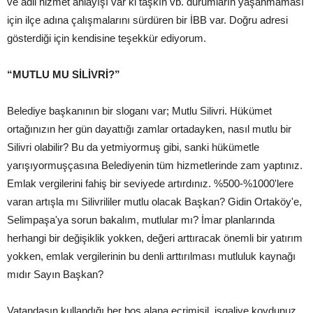
ve adil hizmet anlayışı var ki taşkın vb. durumların yaşanmaması
için ilçe adına çalışmalarını sürdüren bir İBB var. Doğru adresi
gösterdiği için kendisine teşekkür ediyorum.
“MUTLU MU SİLİVRİ?”
Belediye başkanının bir sloganı var; Mutlu Silivri. Hükümet
ortağınızın her gün dayattığı zamlar ortadayken, nasıl mutlu bir
Silivri olabilir? Bu da yetmiyormuş gibi, sanki hükümetle
yarışıyormuşçasına Belediyenin tüm hizmetlerinde zam yaptınız.
Emlak vergilerini fahiş bir seviyede artırdınız. %500-%1000'lere
varan artışla mı Silivrililer mutlu olacak Başkan? Gidin Ortaköy'e,
Selimpaşa'ya sorun bakalım, mutlular mı? İmar planlarında
herhangi bir değişiklik yokken, değeri arttıracak önemli bir yatırım
yokken, emlak vergilerinin bu denli arttırılması mutluluk kaynağı
mıdır Sayın Başkan?
Vatandaşın kullandığı her boş alana ecrimisil, işgaliye koydunuz.