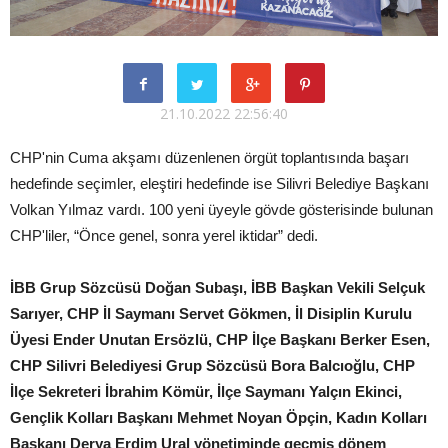
21.10.2022 22:56:40
CHP'nin Cuma akşamı düzenlenen örgüt toplantısında başarı
hedefinde seçimler, eleştiri hedefinde ise Silivri Belediye Başkanı
Volkan Yılmaz vardı. 100 yeni üyeyle gövde gösterisinde bulunan
CHP'liler, “Önce genel, sonra yerel iktidar” dedi.
İBB Grup Sözcüsü Doğan Subaşı, İBB Başkan Vekili Selçuk
Sarıyer, CHP İl Saymanı Servet Gökmen, İl Disiplin Kurulu
Üyesi Ender Unutan Ersözlü, CHP İlçe Başkanı Berker Esen,
CHP Silivri Belediyesi Grup Sözcüsü Bora Balcıoğlu, CHP
İlçe Sekreteri İbrahim Kömür, İlçe Saymanı Yalçın Ekinci,
Gençlik Kolları Başkanı Mehmet Noyan Öpçin, Kadın Kolları
Başkanı Derya Erdim Ural yönetiminde geçmiş dönem