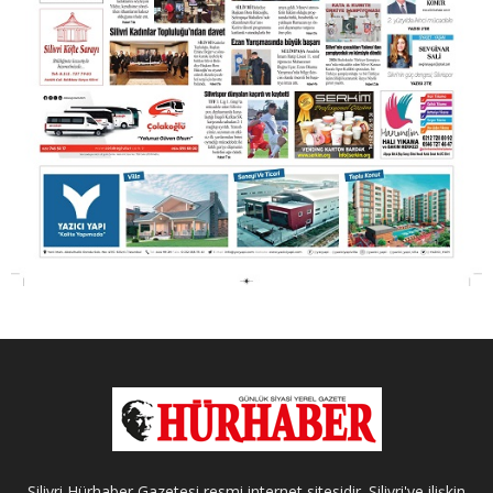
Silivri Hürhaber Gazetesi resmi internet sitesidir. Silivri'ye ilişkin