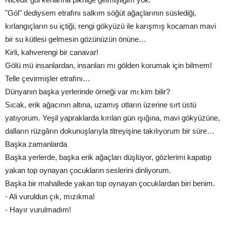
"Göl" dediysem etrafını salkım söğüt ağaçlarının süslediği,
kırlangıçların su içtiği, rengi gökyüzü ile karışmış kocaman mavi
bir su kütlesi gelmesin gözünüzün önüne…
Kirli, kahverengi bir canavar!
Gölü mü insanlardan, insanları mı gölden korumak için bilmem!
Telle çevirmişler etrafını…
Dünyanın başka yerlerinde örneği var mı kim bilir?
Sıcak, erik ağacının altına, uzamış otların üzerine sırt üstü
yatıyorum. Yeşil yapraklarda kırılan gün ışığına, mavi gökyüzüne,
dalların rüzgârın dokunuşlarıyla titreyişine takılıyorum bir süre…
Başka zamanlarda
Başka yerlerde, başka erik ağaçları düşlüyor, gözlerimi kapatıp
yakan top oynayan çocukların seslerini dinliyorum.
Başka bir mahallede yakan top oynayan çocuklardan biri benim.
- Ali vuruldun çık, mızıkma!
- Hayır vurulmadım!