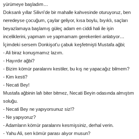
yürümeye başladım…
Doksanlı yıllar Silivri'de bir mahalle kahvesinde oturuyoruz, ben
neredeyse çocuğum, çaylar geliyor, kısa boylu, bıyıklı, saçları
beyazlamaya başlamış güleç adam en ciddi hali ile işin
inceliklerini, yapmam ve yapmamam gerekenleri anlatıyor…
İçimdeki sersem Donkişot'u çabuk keşfetmişti Mustafa ağbi;
- Ali biraz konuşmamız lazım.
- Hayırdır ağbi?
- Bizim kömür paralarını kestiler, bu kış ne yapacağız bilmem?
- Kim kesti?
- Necati Bey!
Mustafa ağbinin lafı biter bitmez, Necati Beyin odasında almıştım
soluğu.
- Necati Bey ne yapıyorsunuz siz!?
- Ne yapıyoruz?
- Adamların kömür paralarını kesmişsiniz, derhal verin.
- Yahu Ali, sen kömür parası alıyor musun?