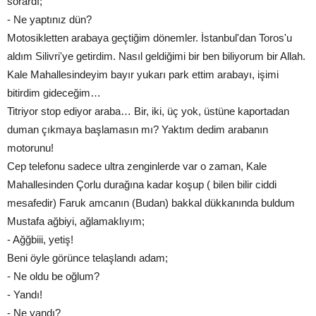
sorardı;
- Ne yaptınız dün?
Motosikletten arabaya geçtiğim dönemler. İstanbul'dan Toros'u
aldım Silivri'ye getirdim. Nasıl geldiğimi bir ben biliyorum bir Allah.
Kale Mahallesindeyim bayır yukarı park ettim arabayı, işimi
bitirdim gideceğim…
Titriyor stop ediyor araba… Bir, iki, üç yok, üstüne kaportadan
duman çıkmaya başlamasın mı? Yaktım dedim arabanın
motorunu!
Cep telefonu sadece ultra zenginlerde var o zaman, Kale
Mahallesinden Çorlu durağına kadar koşup ( bilen bilir ciddi
mesafedir) Faruk amcanın (Budan) bakkal dükkanında buldum
Mustafa ağbiyi, ağlamaklıyım;
- Ağğbiii, yetiş!
Beni öyle görünce telaşlandı adam;
- Ne oldu be oğlum?
- Yandı!
- Ne yandı?