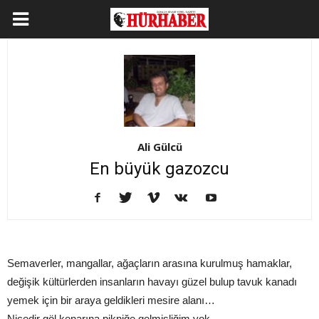
Ali Gülcü
En büyük gazozcu
Semaverler, mangallar, ağaçların arasına kurulmuş hamaklar,
değişik kültürlerden insanların havayı güzel bulup tavuk kanadı
yemek için bir araya geldikleri mesire alanı…
Nicedir göl kenarına pikniğe gelmişliğim yok.