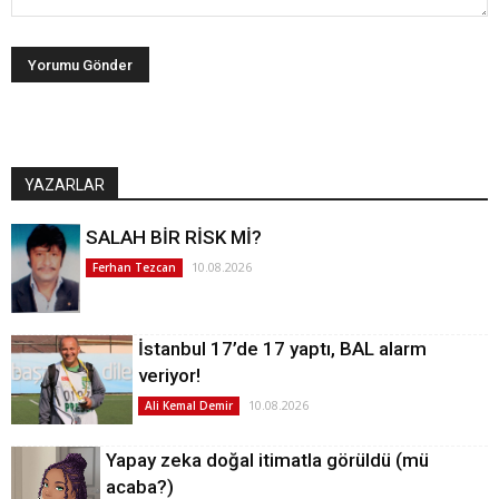
YAZARLAR
SALAH BİR RİSK Mİ?
10.08.2026
Ferhan Tezcan
İstanbul 17’de 17 yaptı, BAL alarm
veriyor!
10.08.2026
Ali Kemal Demir
Yapay zeka doğal itimatla görüldü (mü
acaba?)