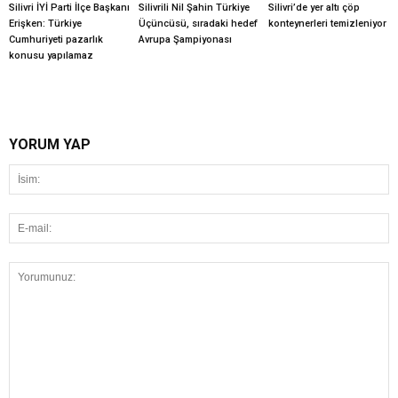
Silivri İYİ Parti İlçe Başkanı
Silivrili Nil Şahin Türkiye
Silivri’de yer altı çöp
Erişken: Türkiye
Üçüncüsü, sıradaki hedef
konteynerleri temizleniyor
Cumhuriyeti pazarlık
Avrupa Şampiyonası
konusu yapılamaz
YORUM YAP