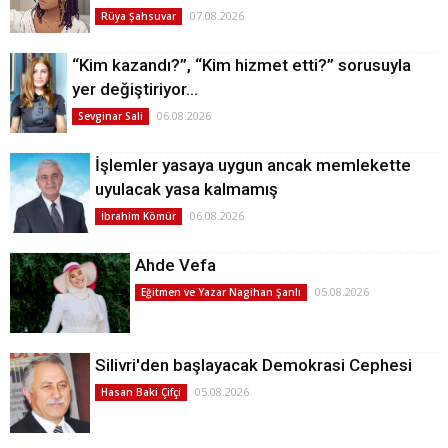
07.08.2026
Rüya Şahsuvar
“Kim kazandı?”, “Kim hizmet etti?” sorusuyla
yer değiştiriyor…
06.08.2026
Sevginar Sali
İşlemler yasaya uygun ancak memlekette
uyulacak yasa kalmamış
06.08.2026
İbrahim Kömür
Ahde Vefa
05.08.2026
Eğitmen ve Yazar Nagihan Şanlı
Silivri'den başlayacak Demokrasi Cephesi
05.08.2026
Hasan Baki Çifçi