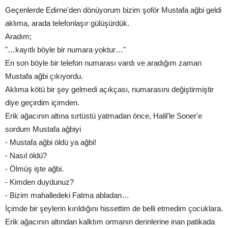
Geçenlerde Edirne'den dönüyorum bizim şoför Mustafa ağbi geldi
aklıma, arada telefonlaşır gülüşürdük.
Aradım;
"…kayıtlı böyle bir numara yoktur…"
En son böyle bir telefon numarası vardı ve aradığım zaman
Mustafa ağbi çıkıyordu.
Aklıma kötü bir şey gelmedi açıkçası, numarasını değiştirmiştir
diye geçirdim içimden.
Erik ağacının altına sırtüstü yatmadan önce, Halil'le Soner'e
sordum Mustafa ağbiyi
- Mustafa ağbi öldü ya ağbi!
- Nasıl öldü?
- Ölmüş işte ağbi.
- Kimden duydunuz?
- Bizim mahalledeki Fatma abladan…
İçimde bir şeylerin kırıldığını hissettim de belli etmedim çocuklara.
Erik ağacının altından kalktım ormanın derinlerine inan patikada