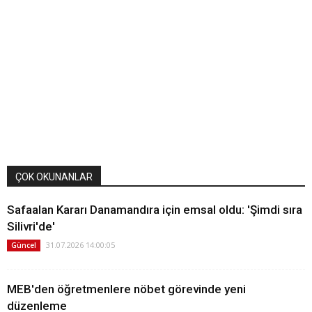
ÇOK OKUNANLAR
Safaalan Kararı Danamandıra için emsal oldu: 'Şimdi sıra
Silivri'de'
31.07.2026 14:00:05
Güncel
MEB'den öğretmenlere nöbet görevinde yeni
düzenleme