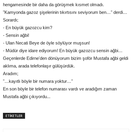
hengamesinde bir daha da görüşmek kısmet olmadı.
"Kamyonda gazoz şişelerinin tıkırtısını seviyorum ben…" derdi…
Sorardı;
- En büyük gazozcu kim?
- Sensin ağbi!
- Ulan Necati Beye de öyle söylüyor muşsun!
- Müdür diye idare ediyorum! En büyük gazozcu sensin ağbi…
Geçenlerde Edirne'den dönüyorum bizim şoför Mustafa ağbi geldi
aklıma, arada telefonlaşır gülüşürdük.
Aradım;
"…kayıtlı böyle bir numara yoktur…"
En son böyle bir telefon numarası vardı ve aradığım zaman
Mustafa ağbi çıkıyordu...
ETİKETLER