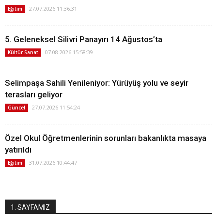
27.07.2026 11:36:31
Eğitim
5. Geleneksel Silivri Panayırı 14 Ağustos’ta
07.08.2026 15:58:39
Kültür Sanat
Selimpaşa Sahili Yenileniyor: Yürüyüş yolu ve seyir
terasları geliyor
27.07.2026 11:54:24
Güncel
Özel Okul Öğretmenlerinin sorunları bakanlıkta masaya
yatırıldı
31.07.2026 10:44:47
Eğitim
1. SAYFAMIZ