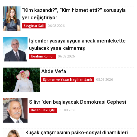
“Kim kazandı?”, “Kim hizmet etti?” sorusuyla
yer değiştiriyor…
06.08.2026
Sevginar Sali
İşlemler yasaya uygun ancak memlekette
uyulacak yasa kalmamış
06.08.2026
İbrahim Kömür
Ahde Vefa
05.08.2026
Eğitmen ve Yazar Nagihan Şanlı
Silivri'den başlayacak Demokrasi Cephesi
05.08.2026
Hasan Baki Çifçi
Kuşak çatışmasının psiko-sosyal dinamikleri