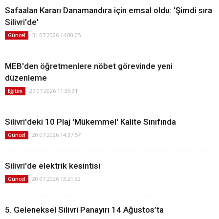
Safaalan Kararı Danamandıra için emsal oldu: 'Şimdi sıra
Silivri'de'
31.07.2026 14:00:05
Güncel
MEB'den öğretmenlere nöbet görevinde yeni
düzenleme
27.07.2026 11:36:31
Eğitim
Silivri'deki 10 Plaj 'Mükemmel' Kalite Sınıfında
20.07.2026 14:37:57
Güncel
Silivri'de elektrik kesintisi
20.07.2026 13:21:32
Güncel
5. Geleneksel Silivri Panayırı 14 Ağustos’ta