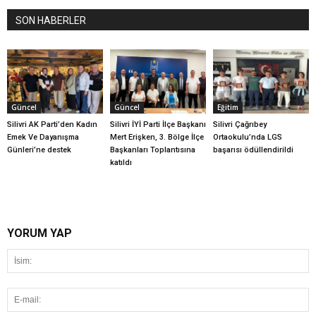
SON HABERLER
Güncel
Güncel
Eğitim
Silivri AK Parti’den Kadın
Silivri İYİ Parti İlçe Başkanı
Silivri Çağrıbey
Emek Ve Dayanışma
Mert Erişken, 3. Bölge İlçe
Ortaokulu’nda LGS
Günleri’ne destek
Başkanları Toplantısına
başarısı ödüllendirildi
katıldı
YORUM YAP