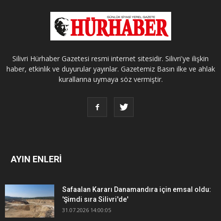
Silivri Hürhaber Gazetesi resmi internet sitesidir. Silivri'ye ilişkin
haber, etkinlik ve duyurular yayınlar. Gazetemiz Basın ilke ve ahlak
kurallarına uymaya söz vermiştir.
AYIN ENLERİ
Safaalan Kararı Danamandıra için emsal oldu:
'Şimdi sıra Silivri'de'
31.07.2026 14:00:05