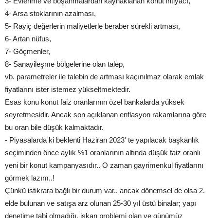
3- Evlenme ve boşanmalardan kaynaklanan konut ihtiyacı,
4- Arsa stoklarının azalması,
5- Rayiç değerlerin maliyetlerle beraber sürekli artması,
6- Artan nüfus,
7- Göçmenler,
8- Sanayileşme bölgelerine olan talep,
vb. parametreler ile talebin de artması kaçınılmaz olarak emlak
fiyatlarını ister istemez yükseltmektedir.
Esas konu konut faiz oranlarının özel bankalarda yüksek
seyretmesidir. Ancak son açıklanan enflasyon rakamlarına göre
bu oran bile düşük kalmaktadır.
- Piyasalarda ki beklenti Haziran 2023' te yapılacak başkanlık
seçiminden önce aylık %1 oranlarının altında düşük faiz oranlı
yeni bir konut kampanyasıdır.. O zaman gayrimenkul fiyatlarını
görmek lazım..!
Çünkü istikrara bağlı bir durum var.. ancak dönemsel de olsa 2.
elde bulunan ve satışa arz olunan 25-30 yıl üstü binalar; yapı
denetime tabi olmadığı, iskan problemi olan ve günümüz