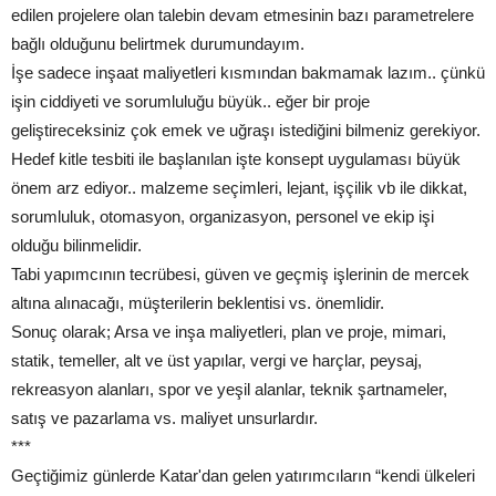
edilen projelere olan talebin devam etmesinin bazı parametrelere
bağlı olduğunu belirtmek durumundayım.
İşe sadece inşaat maliyetleri kısmından bakmamak lazım.. çünkü
işin ciddiyeti ve sorumluluğu büyük.. eğer bir proje
geliştireceksiniz çok emek ve uğraşı istediğini bilmeniz gerekiyor.
Hedef kitle tesbiti ile başlanılan işte konsept uygulaması büyük
önem arz ediyor.. malzeme seçimleri, lejant, işçilik vb ile dikkat,
sorumluluk, otomasyon, organizasyon, personel ve ekip işi
olduğu bilinmelidir.
Tabi yapımcının tecrübesi, güven ve geçmiş işlerinin de mercek
altına alınacağı, müşterilerin beklentisi vs. önemlidir.
Sonuç olarak; Arsa ve inşa maliyetleri, plan ve proje, mimari,
statik, temeller, alt ve üst yapılar, vergi ve harçlar, peysaj,
rekreasyon alanları, spor ve yeşil alanlar, teknik şartnameler,
satış ve pazarlama vs. maliyet unsurlardır.
***
Geçtiğimiz günlerde Katar'dan gelen yatırımcıların “kendi ülkeleri