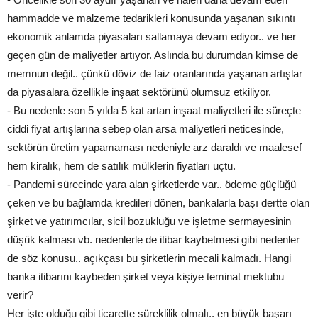
hammadde ve malzeme tedarikleri konusunda yaşanan sıkıntı
ekonomik anlamda piyasaları sallamaya devam ediyor.. ve her
geçen gün de maliyetler artıyor. Aslında bu durumdan kimse de
memnun değil.. çünkü döviz de faiz oranlarında yaşanan artışlar
da piyasalara özellikle inşaat sektörünü olumsuz etkiliyor.
- Bu nedenle son 5 yılda 5 kat artan inşaat maliyetleri ile süreçte
ciddi fiyat artışlarına sebep olan arsa maliyetleri neticesinde,
sektörün üretim yapamaması nedeniyle arz daraldı ve maalesef
hem kiralık, hem de satılık mülklerin fiyatları uçtu.
- Pandemi sürecinde yara alan şirketlerde var.. ödeme güçlüğü
çeken ve bu bağlamda kredileri dönen, bankalarla başı dertte olan
şirket ve yatırımcılar, sicil bozukluğu ve işletme sermayesinin
düşük kalması vb. nedenlerle de itibar kaybetmesi gibi nedenler
de söz konusu.. açıkçası bu şirketlerin mecali kalmadı. Hangi
banka itibarını kaybeden şirket veya kişiye teminat mektubu
verir?
Her işte olduğu gibi ticarette süreklilik olmalı.. en büyük başarı