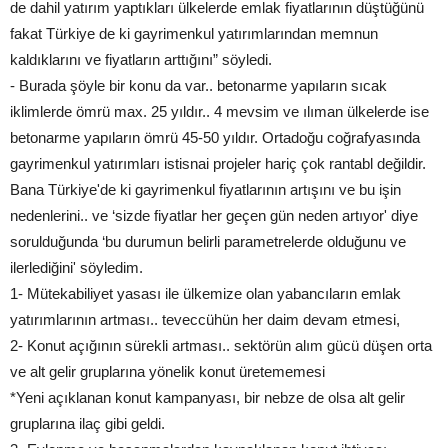
de dahil yatırım yaptıkları ülkelerde emlak fiyatlarının düştüğünü
fakat Türkiye de ki gayrimenkul yatırımlarından memnun
kaldıklarını ve fiyatların arttığını” söyledi.
- Burada şöyle bir konu da var.. betonarme yapıların sıcak
iklimlerde ömrü max. 25 yıldır.. 4 mevsim ve ılıman ülkelerde ise
betonarme yapıların ömrü 45-50 yıldır. Ortadoğu coğrafyasında
gayrimenkul yatırımları istisnai projeler hariç çok rantabl değildir.
Bana Türkiye'de ki gayrimenkul fiyatlarının artışını ve bu işin
nedenlerini.. ve ‘sizde fiyatlar her geçen gün neden artıyor' diye
sorulduğunda ‘bu durumun belirli parametrelerde olduğunu ve
ilerlediğini' söyledim.
1- Mütekabiliyet yasası ile ülkemize olan yabancıların emlak
yatırımlarının artması.. teveccühün her daim devam etmesi,
2- Konut açığının sürekli artması.. sektörün alım gücü düşen orta
ve alt gelir gruplarına yönelik konut üretememesi
*Yeni açıklanan konut kampanyası, bir nebze de olsa alt gelir
gruplarına ilaç gibi geldi.