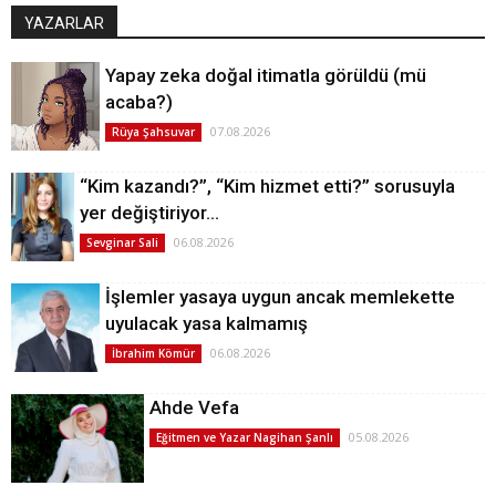
YAZARLAR
Yapay zeka doğal itimatla görüldü (mü
acaba?)
07.08.2026
Rüya Şahsuvar
“Kim kazandı?”, “Kim hizmet etti?” sorusuyla
yer değiştiriyor…
06.08.2026
Sevginar Sali
İşlemler yasaya uygun ancak memlekette
uyulacak yasa kalmamış
06.08.2026
İbrahim Kömür
Ahde Vefa
05.08.2026
Eğitmen ve Yazar Nagihan Şanlı