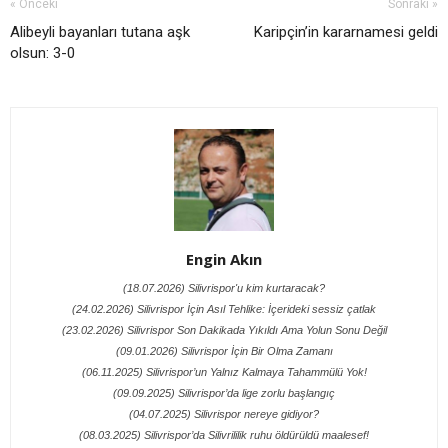
« Önceki
Sonraki »
Alibeyli bayanları tutana aşk
Karipçin’in kararnamesi geldi
olsun: 3-0
Engin Akın
(18.07.2026) Silivrispor'u kim kurtaracak?
(24.02.2026) Silivrispor İçin Asıl Tehlike: İçerideki sessiz çatlak
(23.02.2026) Silivrispor Son Dakikada Yıkıldı Ama Yolun Sonu Değil
(09.01.2026) Silivrispor İçin Bir Olma Zamanı
(06.11.2025) Silivrispor’un Yalnız Kalmaya Tahammülü Yok!
(09.09.2025) Silivrispor’da lige zorlu başlangıç
(04.07.2025) Silivrispor nereye gidiyor?
(08.03.2025) Silivrispor’da Silivrililik ruhu öldürüldü maalesef!