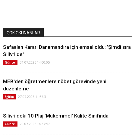
ÇOK OKUNANLAR
Safaalan Kararı Danamandıra için emsal oldu: 'Şimdi sıra
Silivri'de'
31.07.2026 14:00:05
Güncel
MEB'den öğretmenlere nöbet görevinde yeni
düzenleme
27.07.2026 11:36:31
Eğitim
Silivri'deki 10 Plaj 'Mükemmel' Kalite Sınıfında
20.07.2026 14:37:57
Güncel