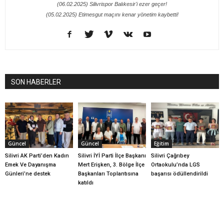
(06.02.2025) Silivrispor Balıkesir'i ezer geçer!
(05.02.2025) Etimesgut maçını kenar yönetim kaybetti!
SON HABERLER
Güncel
Güncel
Eğitim
Silivri AK Parti’den Kadın
Silivri İYİ Parti İlçe Başkanı
Silivri Çağrıbey
Emek Ve Dayanışma
Mert Erişken, 3. Bölge İlçe
Ortaokulu’nda LGS
Günleri’ne destek
Başkanları Toplantısına
başarısı ödüllendirildi
katıldı