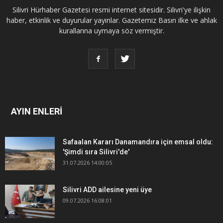
Silivri Hürhaber Gazetesi resmi internet sitesidir. Silivri'ye ilişkin
haber, etkinlik ve duyurular yayınlar. Gazetemiz Basın ilke ve ahlak
kurallarına uymaya söz vermiştir.
AYIN ENLERİ
Safaalan Kararı Danamandıra için emsal oldu:
'Şimdi sıra Silivri'de'
31.07.2026 14:00:05
Silivri ADD ailesine yeni üye
09.07.2026 16:08:01