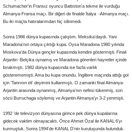
Schumacher'in Fransız oyuncu Battıston'a tekme ile vurduğu
Almanya-Fransa maçı. Bir diğeri de finalde İtalya -Almanya maçı.
Bu iki maçta hatıralarımdan hiç silinmedi.
Sonra 1986 dünya kupasında çalıştım. Meksika'daydı. Yani
Maradona'nın ortaya çıktığı kupa. Oysa Maradona 1980 yılında
Moskova'da Dünya gençler kupasında kendini göstermişti. Finali
Arjantin -Belçika oynamış ve Maradona görenleri hayretler içinde
bırakmıştı. 1982 dünya kupasında ise fazla varlık
gösterememişti. Ama bu kupa onundu. İngiltere maçında attığı gol
için 'Tanrının eli' deyimini kullanmıştı. O zamanki final Almanya-
Arjantin arasında oynanmış, Almanya'nın nefesi tükenmiş, son
sözü Burruchaga söylemiş ve Arjantin Almanya'yı 3-2 yenmişti.
1992 'de televizyon dünyasına girince pek dünya kupalarına
gidecek vaktim olmayacaktı. Önce Ahmet Özal ile KANAL 6'yı
kurmuştuk. Sonra 1994'de KANAL D'nin kuruluşunda bulunduk.