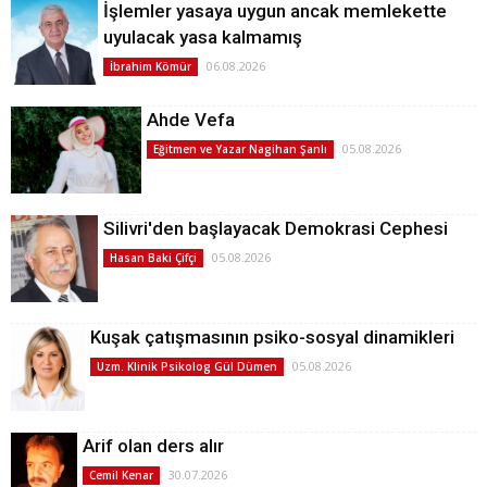
İşlemler yasaya uygun ancak memlekette
uyulacak yasa kalmamış
06.08.2026
İbrahim Kömür
Ahde Vefa
05.08.2026
Eğitmen ve Yazar Nagihan Şanlı
Silivri'den başlayacak Demokrasi Cephesi
05.08.2026
Hasan Baki Çifçi
Kuşak çatışmasının psiko-sosyal dinamikleri
05.08.2026
Uzm. Klinik Psikolog Gül Dümen
Arif olan ders alır
30.07.2026
Cemil Kenar