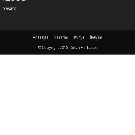
Yaşam
Anasayfa
Yazarlar
Künye
İletişim
© Copyright 2015 - Silivri Hürhaber