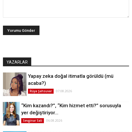
YAZARLAR
Yapay zeka doğal itimatla görüldü (mü
acaba?)
07.08.2026
Rüya Şahsuvar
“Kim kazandı?”, “Kim hizmet etti?” sorusuyla
yer değiştiriyor…
06.08.2026
Sevginar Sali