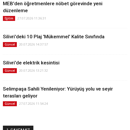
MEB'den öğretmenlere nöbet görevinde yeni
düzenleme
27.07.2026 11:36:31
Eğitim
Silivri'deki 10 Plaj 'Mükemmel' Kalite Sınıfında
20.07.2026 14:37:57
Güncel
Silivri'de elektrik kesintisi
20.07.2026 13:21:32
Güncel
Selimpaşa Sahili Yenileniyor: Yürüyüş yolu ve seyir
terasları geliyor
27.07.2026 11:54:24
Güncel