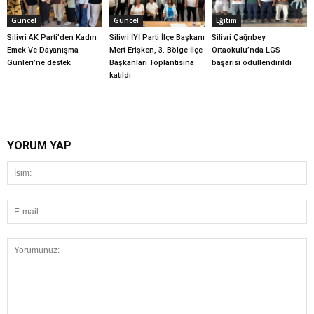
Güncel
Güncel
Eğitim
Silivri AK Parti’den Kadın
Silivri İYİ Parti İlçe Başkanı
Silivri Çağrıbey
Emek Ve Dayanışma
Mert Erişken, 3. Bölge İlçe
Ortaokulu’nda LGS
Günleri’ne destek
Başkanları Toplantısına
başarısı ödüllendirildi
katıldı
YORUM YAP