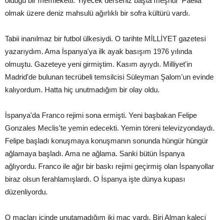
olduğu bir memleketti. Yiyecek derseniz başta meşhur 'Paella'
olmak üzere deniz mahsulü ağırlıklı bir sofra kültürü vardı.
Tabii inanılmaz bir futbol ülkesiydi. O tarihte MİLLİYET gazetesi
yazarıydım. Ama İspanya'ya ilk ayak basışım 1976 yılında
olmuştu. Gazeteye yeni girmiştim. Kasım ayıydı. Milliyet'in
Madrid'de bulunan tecrübeli temsilcisi Süleyman Şalom'un evinde
kalıyordum. Hatta hiç unutmadığım bir olay oldu.
İspanya'da Franco rejimi sona ermişti. Yeni başbakan Felipe
Gonzales Meclis'te yemin edecekti. Yemin töreni televizyondaydı.
Felipe başladı konuşmaya konuşmanın sonunda hüngür hüngür
ağlamaya başladı. Ama ne ağlama. Sanki bütün İspanya
ağlıyordu. Franco ile ağır bir baskı rejimi geçirmiş olan İspanyollar
biraz olsun ferahlamışlardı. O İspanya işte dünya kupası
düzenliyordu.
O maçları içinde unutamadığım iki maç vardı. Biri Alman kaleci