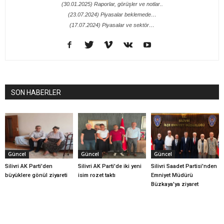
(30.01.2025) Raporlar, görüşler ve notlar..
(23.07.2024) Piyasalar beklemede…
(17.07.2024) Piyasalar ve sektör…
SON HABERLER
Güncel
Güncel
Güncel
Silivri AK Parti'den
Silivri AK Parti'de iki yeni
Silivri Saadet Partisi'nden
büyüklere gönül ziyareti
isim rozet taktı
Emniyet Müdürü
Büzkaya'ya ziyaret