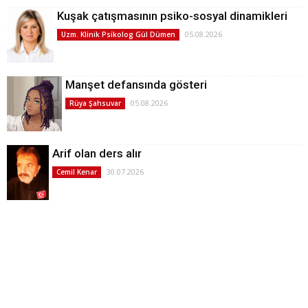
Kuşak çatışmasının psiko-sosyal dinamikleri
05.08.2026
Uzm. Klinik Psikolog Gül Dümen
Manşet defansında gösteri
05.08.2026
Rüya Şahsuvar
Arif olan ders alır
30.07.2026
Cemil Kenar