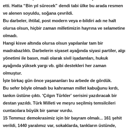
etti. Hatta “Bin yıl sürecek” dendi tabi ülke bu arada resmen
ve alenen soyuldu, soğana çevrildi.
Bu darbeler, ihtilal, post modern veya e-bildiri adı ne halt
olursa olsun, hiçbir zaman milletimizin hayrına ve selametine
olmadı.
Hangi kisve altında olursa olsun yapılanlar tam bir
madrabazlıktı. Darbelerin siyaset ayağında siyasi partiler, algı
yönetimi ile basın, mali olarak sivil işadamları, hukuk
ayağında yüksek yargı vb. gibi destekleri her zaman
olmuştur.
İşte birkaç gün önce yaşananları bu arbede de gördük.
Bu sefer böyle olmadı bu kahraman millet kabuğunu kırdı,
tankın üstüne çıktı. ‘Çılgın Türkler' serisini yazdıracak bir
destan yazıldı. Türk Milleti ve meşru seçilmiş temsilcileri
cuntacılara büyük bir şamar vurdu.
15 Temmuz demokrasimiz için bir bayram olmalı... 161 şehit
verildi, 1440 yaralımız var, sokaklarda, tankların üstünde,