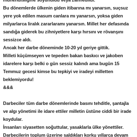
Bu dönemlerde ülkenin giden itibarına mı yanarsın, suçsuz
yere yok edilen masum canlara mı yanarsın, yoksa giden
milyarlarca liralık zararlaramı yanarsın. Millet her defasında
sandığa giderek bu zihniyetlere karşı hırsını ve rövanşını
sessizce aldı.
Ancak her darbe döneminde 10-20 yıl geriye gittik.
Milleti küçümseyen ve tepeden bakan baskıcı ve jakoben
idarelere karşı belki o gün sessiz kalındı ama bugün 15
Temmuz gecesi kimse bu tepkiyi ve iradeyi milletten
beklemiyordu!
&&&
Darbeciler tüm darbe dönemlerinde basını tehditle, şantajla
ve algı yönetimi ile idare ettiler milletin üstüne ciddi bir irade
koydular.
İnsanları siyasetten soğuttular, yasaklarla ülke yönettiler.
Darbecilerin toplum üzerine saldıkları korku yıllarca devam