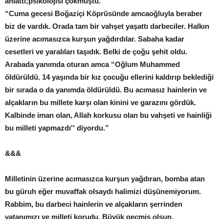
anlattı;psikolojisi çökmüştü.
“Cuma gecesi Boğaziçi Köprüsünde amcaoğluyla beraber
biz de vardık. Orada tam bir vahşet yaşattı darbeciler. Halkın
üzerine acımasızca kurşun yağdırdılar. Sabaha kadar
cesetleri ve yaralıları taşıdık. Belki de çoğu şehit oldu.
Arabada yanımda oturan amca “Oğlum Muhammed
öldürüldü. 14 yaşında bir kız çocuğu ellerini kaldırıp beklediği
bir sırada o da yanımda öldürüldü. Bu acımasız hainlerin ve
alçakların bu millete karşı olan kinini ve garazını gördük.
Kalbinde iman olan, Allah korkusu olan bu vahşeti ve hainliği
bu milleti yapmazdı'' diyordu.”
&&&
Milletinin üzerine acımasızca kurşun yağdıran, bomba atan
bu güruh eğer muvaffak olsaydı halimizi düşünemiyorum.
Rabbim, bu darbeci hainlerin ve alçakların şerrinden
vatanımızı ve milleti korudu. Büyük geçmiş olsun.