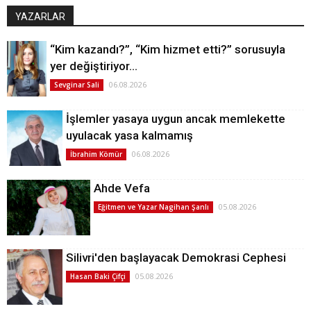
YAZARLAR
“Kim kazandı?”, “Kim hizmet etti?” sorusuyla
yer değiştiriyor…
06.08.2026
Sevginar Sali
İşlemler yasaya uygun ancak memlekette
uyulacak yasa kalmamış
06.08.2026
İbrahim Kömür
Ahde Vefa
05.08.2026
Eğitmen ve Yazar Nagihan Şanlı
Silivri'den başlayacak Demokrasi Cephesi
05.08.2026
Hasan Baki Çifçi