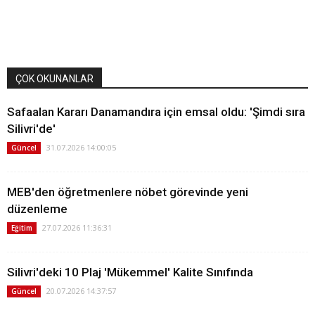
ÇOK OKUNANLAR
Safaalan Kararı Danamandıra için emsal oldu: 'Şimdi sıra
Silivri'de'
31.07.2026 14:00:05
Güncel
MEB'den öğretmenlere nöbet görevinde yeni
düzenleme
27.07.2026 11:36:31
Eğitim
Silivri'deki 10 Plaj 'Mükemmel' Kalite Sınıfında
20.07.2026 14:37:57
Güncel