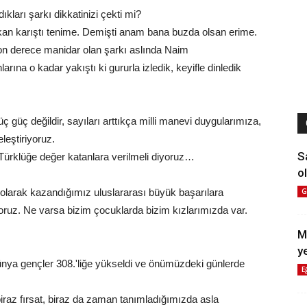
ıkları şarkı dikkatinizi çekti mi?
 kan karıştı tenime. Demişti anam bana buzda olsan erime.
son derece manidar olan şarkı aslında Naim
ına o kadar yakıştı ki gururla izledik, keyifle dinledik
üç güç değildir, sayıları arttıkça milli manevi duygularımıza,
leştiriyoruz.
S
 Türklüğe değer katanlara verilmeli diyoruz…
ol
 olarak kazandığımız uluslararası büyük başarılara
G
oruz. Ne varsa bizim çocuklarda bizim kızlarımızda var.
M
y
dünya gençler 308.'liğe yükseldi ve önümüzdeki günlerde
E
biraz fırsat, biraz da zaman tanımladığımızda asla