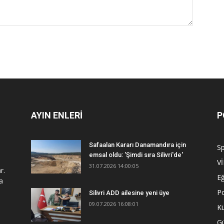
AYIN ENLERİ
P
Safaalan Kararı Danamandıra için
S
emsal oldu: 'Şimdi sıra Silivri'de'
V
31.07.2026 14:00:05
r.
Eğ
a
Po
Silivri ADD ailesine yeni üye
09.07.2026 16:08:01
Kü
G