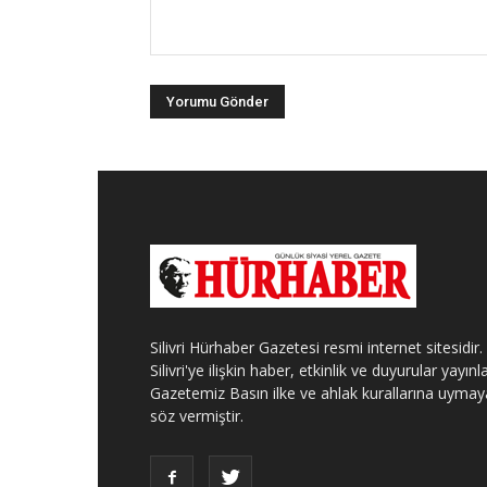
Silivri Hürhaber Gazetesi resmi internet sitesidir.
Silivri'ye ilişkin haber, etkinlik ve duyurular yayınla
Gazetemiz Basın ilke ve ahlak kurallarına uymay
söz vermiştir.