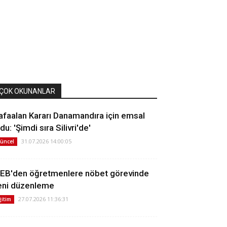
ÇOK OKUNANLAR
afaalan Kararı Danamandıra için emsal
du: 'Şimdi sıra Silivri'de'
31.07.2026 14:00:05
üncel
EB'den öğretmenlere nöbet görevinde
eni düzenleme
27.07.2026 11:36:31
ğitim