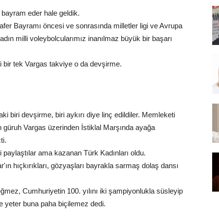
 bayram eder hale geldik.
fer Bayramı öncesi ve sonrasında milletler ligi ve Avrupa
adın milli voleybolcularımız inanılmaz büyük bir başarı
i bir tek Vargas takviye o da devşirme.
biri devşirme, biri aykırı diye linç edildiler. Memleketi
kan güruh Vargas üzerinden İstiklal Marşında ayağa
i.
ri paylaştılar ama kazanan Türk Kadınları oldu.
r'ın hıçkırıkları, gözyaşları bayrakla sarmaş dolaş dansı
ez, Cumhuriyetin 100. yılını iki şampiyonlukla süsleyip
e yeter buna paha biçilemez dedi.