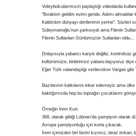
Voleybolcularımızın paylaştığı videolarda kulland
“Bıraktım geldim evimi geride. Adımı almadılar
Kaldırdım dünyayı dertlerimin yerine”. Sözleri 
Süleymanoğlu'nun şarkısıydı ama Filenin Sultanlar
Filenin Sultanları Günlümüzün Sultanları oldu…
Dolayısıyla yabancı karşıtı değiliz, kontrolsüz g
kültürümüze, birbirimize yabancılaşıyoruz diye e
Eğer Türk vatandaşlığı verilecekse Vargas gibi
Bazılarının katkılarını inkar edemeyiz ama ülke
baktığımızda hep bu toprağın çocuklarını görüy
Örneğin İrem Kurt.
368. olarak gittiği Lübnan'da şampiyon olarak 
Avrupa şampiyonluğu için korta çıkacak.
İrem içimizden biri bizim kızımız, biraz imkan, 