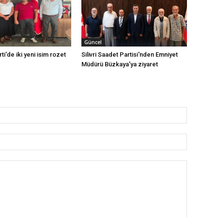
Güncel
rti'de iki yeni isim rozet
Silivri Saadet Partisi'nden Emniyet
Müdürü Büzkaya'ya ziyaret