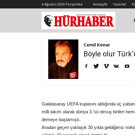
6 Ağustos 2026 Perşembe
Anasayfa
Yazarlar
K
Cemil Kenar
Böyle olur Türk’
Galatasaray UEFA kupasını aldığında üç yabancı
milli takım olarak dünya 3.'sü olmuş birileri he
demeye başlamıştı.
Aradan geçen yaklaşık 30 yılda geldiğimiz nokta