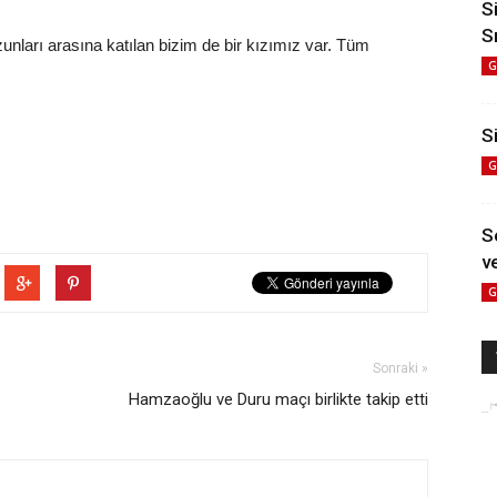
S
S
unları arasına katılan bizim de bir kızımız var. Tüm
G
Si
G
S
ve
G
Sonraki »
Hamzaoğlu ve Duru maçı birlikte takip etti