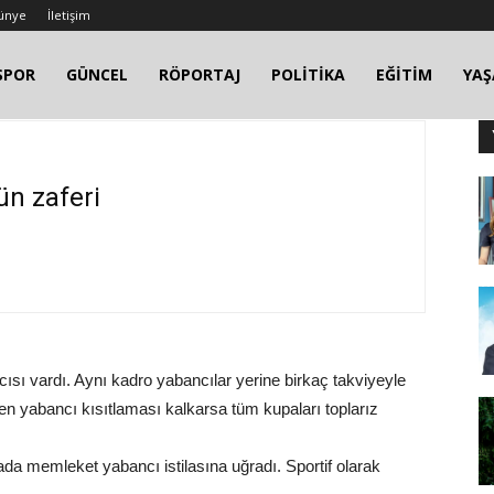
ünye
İletişim
SPOR
GÜNCEL
RÖPORTAJ
POLİTİKA
EĞİTİM
YA
ün zaferi
sı vardı. Aynı kadro yabancılar yerine birkaç takviyeyle
men yabancı kısıtlaması kalkarsa tüm kupaları toplarız
da memleket yabancı istilasına uğradı. Sportif olarak