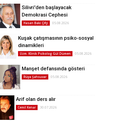
Silivri'den başlayacak
Demokrasi Cephesi
05.08.2026
Hasan Baki Çifçi
Kuşak çatışmasının psiko-sosyal
dinamikleri
05.08.2026
Uzm. Klinik Psikolog Gül Dümen
Manşet defansında gösteri
05.08.2026
Rüya Şahsuvar
Arif olan ders alır
30.07.2026
Cemil Kenar