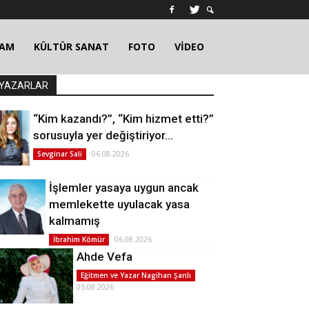
ŞAM
KÜLTÜR SANAT
FOTO
VİDEO
YAZARLAR
“Kim kazandı?”, “Kim hizmet etti?”
sorusuyla yer değiştiriyor…
06.08.2026
Sevginar Sali
İşlemler yasaya uygun ancak
memlekette uyulacak yasa
kalmamış
06.08.2026
İbrahim Kömür
Ahde Vefa
Eğitmen ve Yazar Nagihan Şanlı
05.08.2026