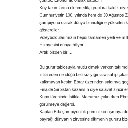
çöktük. Ekonomik olarak battık.!!!
Köy takımlarına elenmedik, gruplara kaldık diye
Cumhuriyetin 100. yılında hem de 30 Ağustos Za
şampiyonu olarak dünya birinciliğine yükselen k
gösterdiler.
Voleybolcularımızın hepsi tamamen yerli ve mill
Hikayesini dünya biliyor.
Artık bizden biri…
Bu gurur tablosuyla mutlu olmak varken takımdaki 
istila eden ne idüğü belirsiz yığınlara sahip çı
kalkmayan kesim Ebrar üzerinden saldırıya geçt
Finalde Sırbistan kazansın diye salavat zincirle
Kupa töreninde İstiklal Marşımız çalınırken Ebra
görülmeye değerdi.
Kaptan Eda şampiyonluk primini konuşmaya değm
bayrağı dünyanın zirvesine dikmenin gururu biz