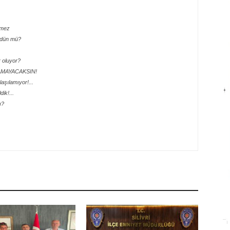
tmez
rdün mü?
 oluyor?
LAMAYACAKSIN!
aşılamıyor!...
ik!...
ı?