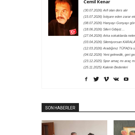
Cemil Kenar
(30.07.2026) Arif olan ders alır
(15.07.2026) İstişare eden zarar e
(08.07.2026) Hanyayı Gonyayı gö
(18.06.2026) Silivri Gibiyiz…
(27.04.2026) Arka sokaklarda neler
(03.04.2026) Silemiyorsan KARA
(12.03.2026) Aradığınız TÜFAD’a ul
(04.02.2026) Yeni gelmedik, geri geld
(23.12.2025) Spor amaç mı araç m
(25.11.2025) Kalenin Bedenleri
SON HABERLER