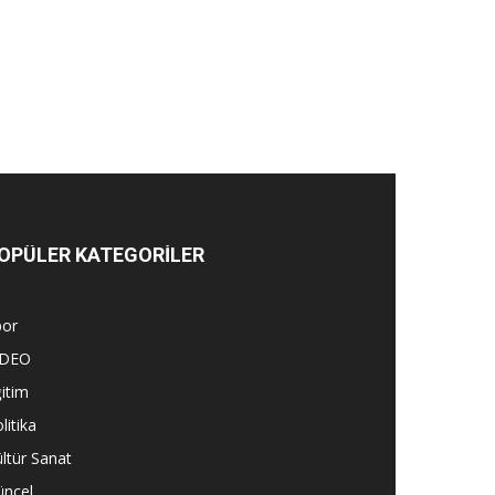
OPÜLER KATEGORİLER
por
İDEO
itim
litika
ltür Sanat
üncel