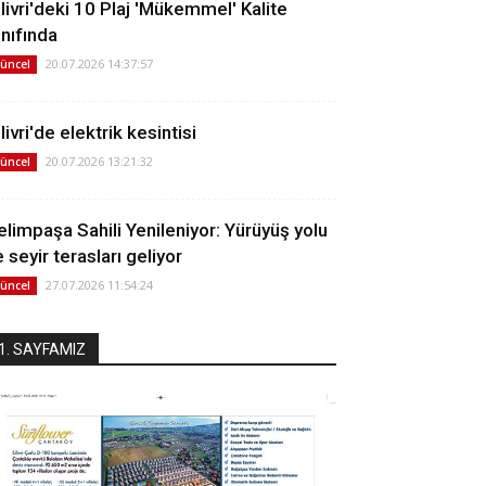
ilivri'deki 10 Plaj 'Mükemmel' Kalite
ınıfında
20.07.2026 14:37:57
üncel
livri'de elektrik kesintisi
20.07.2026 13:21:32
üncel
elimpaşa Sahili Yenileniyor: Yürüyüş yolu
 seyir terasları geliyor
27.07.2026 11:54:24
üncel
1. SAYFAMIZ