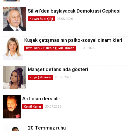
Silivri'den başlayacak Demokrasi Cephesi
05.08.2026
Hasan Baki Çifçi
Kuşak çatışmasının psiko-sosyal dinamikleri
05.08.2026
Uzm. Klinik Psikolog Gül Dümen
Manşet defansında gösteri
05.08.2026
Rüya Şahsuvar
Arif olan ders alır
30.07.2026
Cemil Kenar
20 Temmuz ruhu