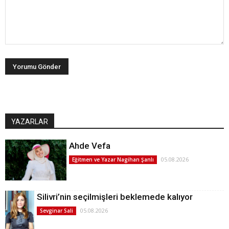
YAZARLAR
Ahde Vefa
05.08.2026
Eğitmen ve Yazar Nagihan Şanlı
Silivri’nin seçilmişleri beklemede kalıyor
05.08.2026
Sevginar Sali