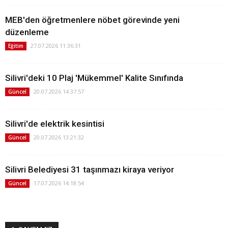
MEB'den öğretmenlere nöbet görevinde yeni
düzenleme
27.07.2026 11:36:31
Eğitim
Silivri'deki 10 Plaj 'Mükemmel' Kalite Sınıfında
20.07.2026 14:37:57
Güncel
Silivri'de elektrik kesintisi
20.07.2026 13:21:32
Güncel
Silivri Belediyesi 31 taşınmazı kiraya veriyor
17.07.2026 14:18:54
Güncel