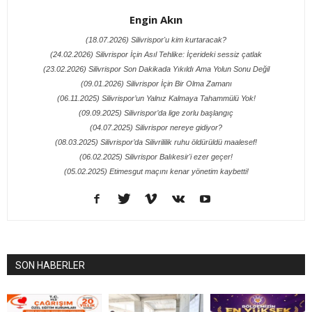
Engin Akın
(18.07.2026) Silivrispor'u kim kurtaracak?
(24.02.2026) Silivrispor İçin Asıl Tehlike: İçerideki sessiz çatlak
(23.02.2026) Silivrispor Son Dakikada Yıkıldı Ama Yolun Sonu Değil
(09.01.2026) Silivrispor İçin Bir Olma Zamanı
(06.11.2025) Silivrispor’un Yalnız Kalmaya Tahammülü Yok!
(09.09.2025) Silivrispor’da lige zorlu başlangıç
(04.07.2025) Silivrispor nereye gidiyor?
(08.03.2025) Silivrispor’da Silivrililik ruhu öldürüldü maalesef!
(06.02.2025) Silivrispor Balıkesir'i ezer geçer!
(05.02.2025) Etimesgut maçını kenar yönetim kaybetti!
SON HABERLER