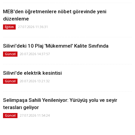
MEB'den öğretmenlere nöbet görevinde yeni
düzenleme
27.07.2026 11:36:31
Eğitim
Silivri'deki 10 Plaj 'Mükemmel' Kalite Sınıfında
20.07.2026 14:37:57
Güncel
Silivri'de elektrik kesintisi
20.07.2026 13:21:32
Güncel
Selimpaşa Sahili Yenileniyor: Yürüyüş yolu ve seyir
terasları geliyor
27.07.2026 11:54:24
Güncel