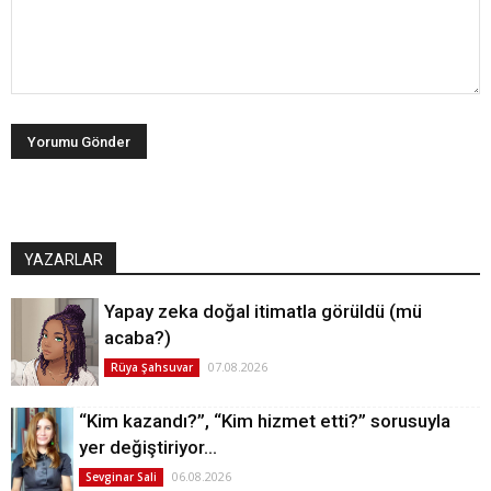
YAZARLAR
Yapay zeka doğal itimatla görüldü (mü
acaba?)
07.08.2026
Rüya Şahsuvar
“Kim kazandı?”, “Kim hizmet etti?” sorusuyla
yer değiştiriyor…
06.08.2026
Sevginar Sali