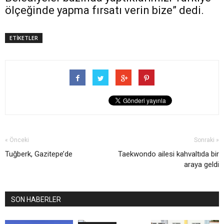
ölçeğinde yapma fırsatı verin bize” dedi.
ETİKETLER
« Önceki
Sonraki »
Tuğberk, Gazitepe’de
Taekwondo ailesi kahvaltıda bir
araya geldi
SON HABERLER