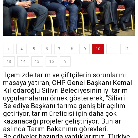
4
5
6
7
8
9
10
11
12
13
14
15
16
İlçemizde tarım ve çiftçilerin sorunlarını
masaya yatıran, CHP Genel Başkanı Kemal
Kılıçdaroğlu Silivri Belediyesinin iyi tarım
uygulamalarını örnek göstererek, “Silivri
Belediye Başkanı tarıma geniş bir açılım
getiriyor, tarım üreticisi için daha çok
kazanacağı projeler geliştiriyor. Bunlar
aslında Tarım Bakanının görevleri.
Belediyeler bazında yaptıklarımızı Türkiye