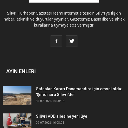
Silivri Hürhaber Gazetesi resmi internet sitesidir. Silivri'ye ilişkin
haber, etkinlik ve duyurular yayınlar. Gazetemiz Basın ilke ve ahlak
kurallarına uymaya söz vermiştir.
AYIN ENLERİ
Safaalan Kararı Danamandıra için emsal oldu:
'Şimdi sıra Silivri'de'
31.07.2026 14:00:05
Silivri ADD ailesine yeni üye
09.07.2026 16:08:01