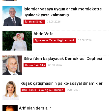
İşlemler yasaya uygun ancak memlekette
uyulacak yasa kalmamış
06.08.2026
İbrahim Kömür
Ahde Vefa
05.08.2026
Eğitmen ve Yazar Nagihan Şanlı
Silivri'den başlayacak Demokrasi Cephesi
05.08.2026
Hasan Baki Çifçi
Kuşak çatışmasının psiko-sosyal dinamikleri
05.08.2026
Uzm. Klinik Psikolog Gül Dümen
Arif olan ders alır