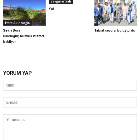
Sevginar Sali
Yol..
Emre Akıncıoğlu
Sayın Bora
Tabiat sevgisi buluşturdu
Balcıoğlu; Kumluk hizmet
bekliyor
YORUM YAP