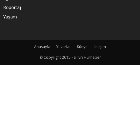
Röportaj
Yaşam
Anasayfa
Yazarlar
Künye
İletişim
© Copyright 2015 - Silivri Hürhaber