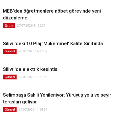
MEB'den öğretmenlere nöbet görevinde yeni
düzenleme
27.07.2026 11:36:31
Eğitim
Silivri'deki 10 Plaj 'Mükemmel' Kalite Sınıfında
20.07.2026 14:37:57
Güncel
Silivri'de elektrik kesintisi
20.07.2026 13:21:32
Güncel
Selimpaşa Sahili Yenileniyor: Yürüyüş yolu ve seyir
terasları geliyor
27.07.2026 11:54:24
Güncel