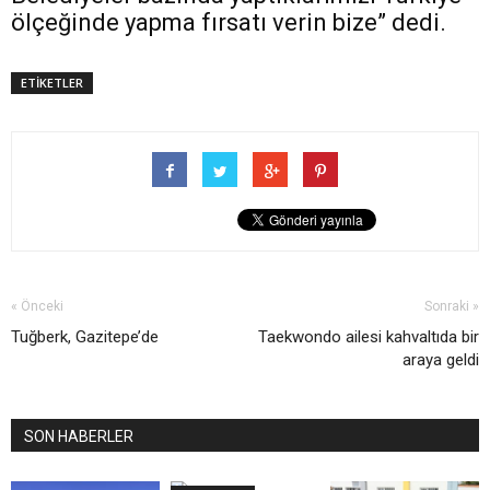
ölçeğinde yapma fırsatı verin bize” dedi.
ETİKETLER
« Önceki
Sonraki »
Tuğberk, Gazitepe’de
Taekwondo ailesi kahvaltıda bir
araya geldi
SON HABERLER