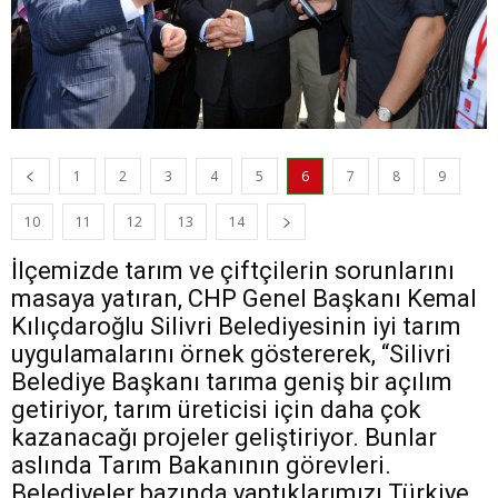
1
2
3
4
5
6
7
8
9
10
11
12
13
14
İlçemizde tarım ve çiftçilerin sorunlarını
masaya yatıran, CHP Genel Başkanı Kemal
Kılıçdaroğlu Silivri Belediyesinin iyi tarım
uygulamalarını örnek göstererek, “Silivri
Belediye Başkanı tarıma geniş bir açılım
getiriyor, tarım üreticisi için daha çok
kazanacağı projeler geliştiriyor. Bunlar
aslında Tarım Bakanının görevleri.
Belediyeler bazında yaptıklarımızı Türkiye