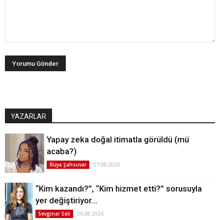
YAZARLAR
Yapay zeka doğal itimatla görüldü (mü
acaba?)
07.08.2026
Rüya Şahsuvar
“Kim kazandı?”, “Kim hizmet etti?” sorusuyla
yer değiştiriyor…
06.08.2026
Sevginar Sali