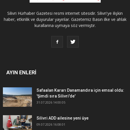
Silivri Hürhaber Gazetesi resmi internet sitesidir. Silivri'ye ilişkin
haber, etkinlik ve duyurular yayınlar. Gazetemiz Basın ilke ve ahlak
kurallarına uymaya söz vermiştir.
AYIN ENLERİ
Safaalan Kararı Danamandıra için emsal oldu:
'Şimdi sıra Silivri'de'
31.07.2026 14:00:05
Silivri ADD ailesine yeni üye
09.07.2026 16:08:01