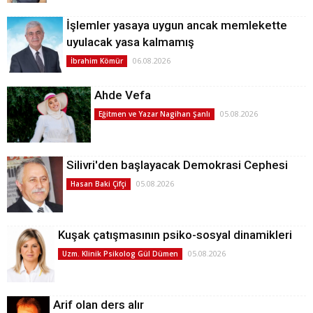
İşlemler yasaya uygun ancak memlekette
uyulacak yasa kalmamış
06.08.2026
İbrahim Kömür
Ahde Vefa
05.08.2026
Eğitmen ve Yazar Nagihan Şanlı
Silivri'den başlayacak Demokrasi Cephesi
05.08.2026
Hasan Baki Çifçi
Kuşak çatışmasının psiko-sosyal dinamikleri
05.08.2026
Uzm. Klinik Psikolog Gül Dümen
Arif olan ders alır