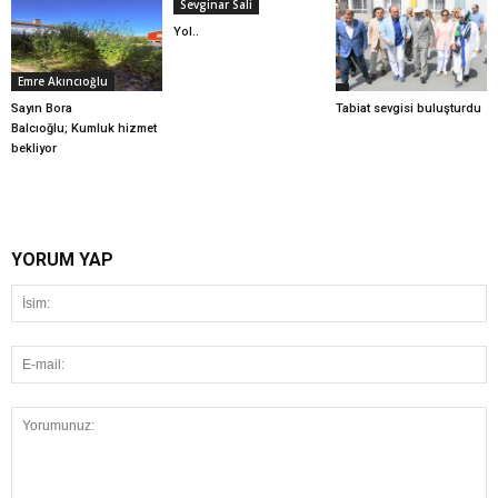
Sevginar Sali
Yol..
Emre Akıncıoğlu
Sayın Bora
Tabiat sevgisi buluşturdu
Balcıoğlu; Kumluk hizmet
bekliyor
YORUM YAP