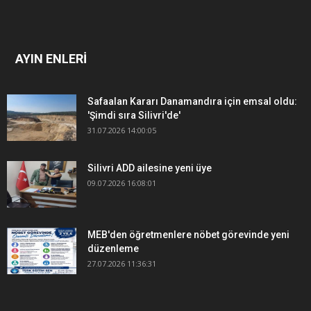
AYIN ENLERİ
Safaalan Kararı Danamandıra için emsal oldu:
'Şimdi sıra Silivri'de'
31.07.2026 14:00:05
Silivri ADD ailesine yeni üye
09.07.2026 16:08:01
MEB'den öğretmenlere nöbet görevinde yeni
düzenleme
27.07.2026 11:36:31