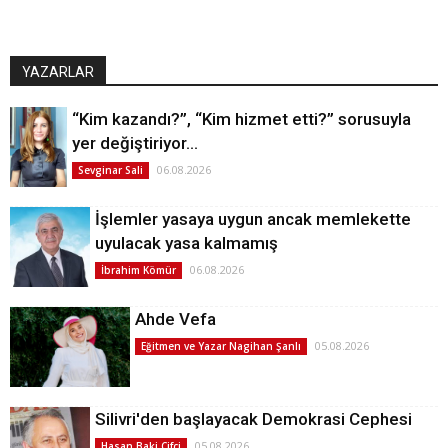
YAZARLAR
“Kim kazandı?”, “Kim hizmet etti?” sorusuyla
yer değiştiriyor…
06.08.2026
Sevginar Sali
İşlemler yasaya uygun ancak memlekette
uyulacak yasa kalmamış
06.08.2026
İbrahim Kömür
Ahde Vefa
05.08.2026
Eğitmen ve Yazar Nagihan Şanlı
Silivri'den başlayacak Demokrasi Cephesi
05.08.2026
Hasan Baki Çifçi