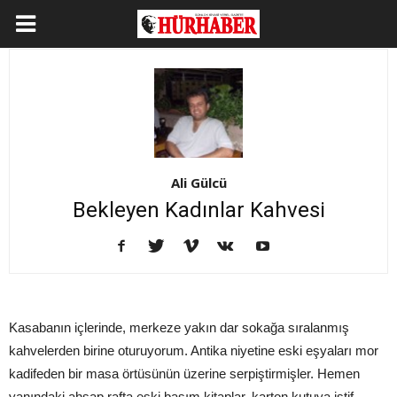
Ali Gülcü
Bekleyen Kadınlar Kahvesi
Kasabanın içlerinde, merkeze yakın dar sokağa sıralanmış
kahvelerden birine oturuyorum. Antika niyetine eski eşyaları mor
kadifeden bir masa örtüsünün üzerine serpiştirmişler. Hemen
yanındaki ahşap rafta eski basım kitaplar, karton kutuya istif