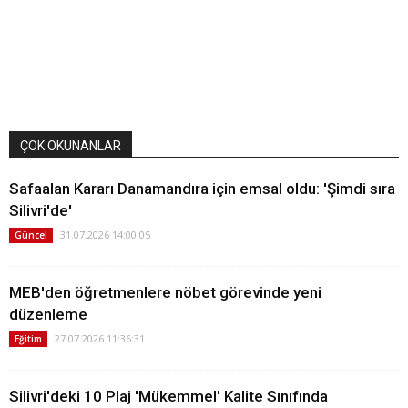
ÇOK OKUNANLAR
Safaalan Kararı Danamandıra için emsal oldu: 'Şimdi sıra
Silivri'de'
31.07.2026 14:00:05
Güncel
MEB'den öğretmenlere nöbet görevinde yeni
düzenleme
27.07.2026 11:36:31
Eğitim
Silivri'deki 10 Plaj 'Mükemmel' Kalite Sınıfında