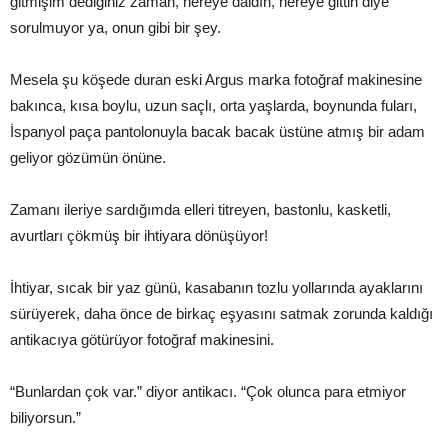
gitmişim dediğiniz zaman, nereye daldın, nereye gittin diye
sorulmuyor ya, onun gibi bir şey.
Mesela şu köşede duran eski Argus marka fotoğraf makinesine
bakınca, kısa boylu, uzun saçlı, orta yaşlarda, boynunda fuları,
İspanyol paça pantolonuyla bacak bacak üstüne atmış bir adam
geliyor gözümün önüne.
Zamanı ileriye sardığımda elleri titreyen, bastonlu, kasketli,
avurtları çökmüş bir ihtiyara dönüşüyor!
İhtiyar, sıcak bir yaz günü, kasabanın tozlu yollarında ayaklarını
sürüyerek, daha önce de birkaç eşyasını satmak zorunda kaldığı
antikacıya götürüyor fotoğraf makinesini.
“Bunlardan çok var.” diyor antikacı. “Çok olunca para etmiyor
biliyorsun.”