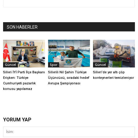
SON HABERLER
Güncel
Spor
Güncel
Silivri İYİ Parti İlçe Başkanı
Silivrili Nil Şahin Türkiye
Silivri’de yer altı çöp
Erişken: Türkiye
Üçüncüsü, sıradaki hedef
konteynerleri temizleniyor
Cumhuriyeti pazarlık
Avrupa Şampiyonası
konusu yapılamaz
YORUM YAP