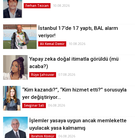
10.08.2026
Ferhan Tezcan
İstanbul 17’de 17 yaptı, BAL alarm
veriyor!
10.08.2026
Ali Kemal Demir
Yapay zeka doğal itimatla görüldü (mü
acaba?)
07.08.2026
Rüya Şahsuvar
“Kim kazandı?”, “Kim hizmet etti?” sorusuyla
yer değiştiriyor…
06.08.2026
Sevginar Sali
İşlemler yasaya uygun ancak memlekette
uyulacak yasa kalmamış
06.08.2026
İbrahim Kömür