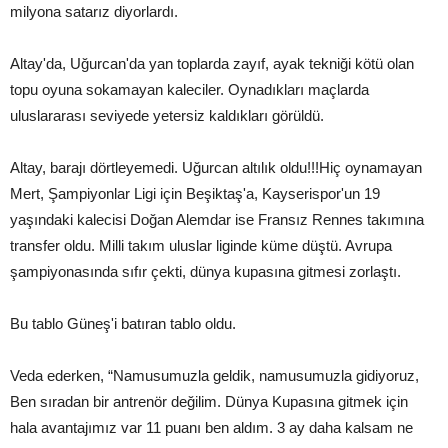
milyona satarız diyorlardı.
Altay'da, Uğurcan'da yan toplarda zayıf, ayak tekniği kötü olan
topu oyuna sokamayan kaleciler. Oynadıkları maçlarda
uluslararası seviyede yetersiz kaldıkları görüldü.
Altay, barajı dörtleyemedi. Uğurcan altılık oldu!!!Hiç oynamayan
Mert, Şampiyonlar Ligi için Beşiktaş'a, Kayserispor'un 19
yaşındaki kalecisi Doğan Alemdar ise Fransız Rennes takımına
transfer oldu. Milli takım uluslar liginde küme düştü. Avrupa
şampiyonasında sıfır çekti, dünya kupasına gitmesi zorlaştı.
Bu tablo Güneş'i batıran tablo oldu.
Veda ederken, “Namusumuzla geldik, namusumuzla gidiyoruz,
Ben sıradan bir antrenör değilim. Dünya Kupasına gitmek için
hala avantajımız var 11 puanı ben aldım. 3 ay daha kalsam ne