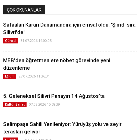
ÇOK OKUNANLAR
Safaalan Kararı Danamandıra için emsal oldu: 'Şimdi sıra
Silivri'de'
31.07.2026 14:00:05
Güncel
MEB'den öğretmenlere nöbet görevinde yeni
düzenleme
27.07.2026 11:36:31
Eğitim
5. Geleneksel Silivri Panayırı 14 Ağustos’ta
07.08.2026 15:58:39
Kültür Sanat
Selimpaşa Sahili Yenileniyor: Yürüyüş yolu ve seyir
terasları geliyor
27.07.2026 11:54:24