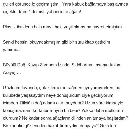
gülleri görünce iç geçirmiştim. “Yara kabuk bağlamaya başlayınca
çiçekler kurur” demişti yabani incir ağacı!
Plastik ibriklerin hala mavi, hala yeşil olmasına hayret etmiştim.
Sanki hepsini okuyacakmışım gibi bir sürü kitap getirdim
yanımda.
Büyülü Dağ, Kayıp Zamanın İzinde, Siddhartha, İnsanın Anlam
Arayışı…
Gözlerim tavanda, çok istememe rağmen uyuyamıyorken, bu
kulübede yaşasaydım neye dönüşürdüm diye geçiriyorum
içimden. Bildiğin dağ adamı olur muydum? Uzun süre kimseyle
konuşmazsam korkutur muydu bu beni? Yoksa daha mutlu mu
olurdum? Ne kadar sonra ağaçların dilinden anlamaya başlardım?
Bir kartalın gözlerinden bakabilir miydim dünyaya? Geceleri