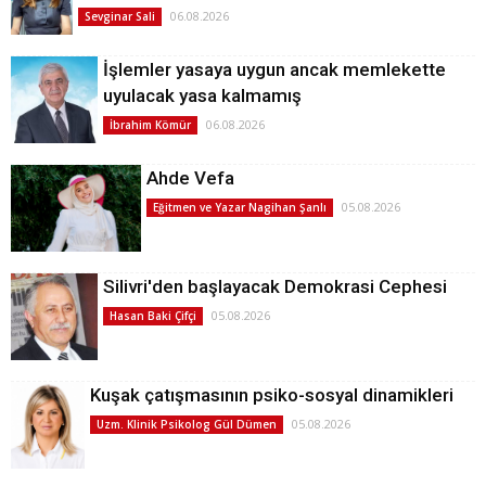
06.08.2026
Sevginar Sali
İşlemler yasaya uygun ancak memlekette
uyulacak yasa kalmamış
06.08.2026
İbrahim Kömür
Ahde Vefa
05.08.2026
Eğitmen ve Yazar Nagihan Şanlı
Silivri'den başlayacak Demokrasi Cephesi
05.08.2026
Hasan Baki Çifçi
Kuşak çatışmasının psiko-sosyal dinamikleri
05.08.2026
Uzm. Klinik Psikolog Gül Dümen