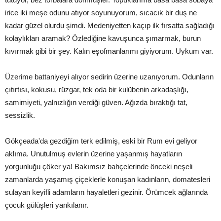
irice iki meşe odunu atıyor soyunuyorum, sıcacık bir duş ne
kadar güzel olurdu şimdi. Medeniyetten kaçıp ilk fırsatta sağladığı
kolaylıkları aramak? Özlediğine kavuşunca şımarmak, burun
kıvırmak gibi bir şey. Kalın eşofmanlarımı giyiyorum. Uykum var.
Üzerime battaniyeyi alıyor sedirin üzerine uzanıyorum. Odunların
çıtırtısı, kokusu, rüzgar, tek oda bir kulübenin arkadaşlığı,
samimiyeti, yalnızlığın verdiği güven. Ağızda bıraktığı tat,
sessizlik.
Gökçeada'da gezdiğim terk edilmiş, eski bir Rum evi geliyor
aklıma. Unutulmuş evlerin üzerine yaşanmış hayatların
yorgunluğu çöker ya! Bakımsız bahçelerinde önceki neşeli
zamanlarda yaşamış çiçeklerle konuşan kadınların, domatesleri
sulayan keyifli adamların hayaletleri gezinir. Örümcek ağlarında
çocuk gülüşleri yankılanır.