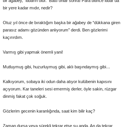
bir ağabey, “itibarın olur.” Battı onlar sonra! Para bitince itibar da
bir yere kadar mıdır, nedir?
Otuz yıl önce de bıraktığım başka bir ağabey de “dükkana giren
parasız adamı gözünden anlıyorum” derdi. Ben gözlerimi
kaçırırdım.
Varmış gibi yapmak önemli yani!
Mutluymuş gibi, huzurluymuş gibi, aklı başındaymış gibi…
Kalkıyorum, sobaya iki odun daha atıyor kulübenin kapısını
açıyorum. Kar taneleri sesi emermiş derler, öyle sakin, rüzgar
dinmiş fakat çok soğuk.
Gözlerim gecenin karanlığında, saat kim bilir kaç?
Zaman dursa veya sürekli tekrar etse şu anda. An da tekrar