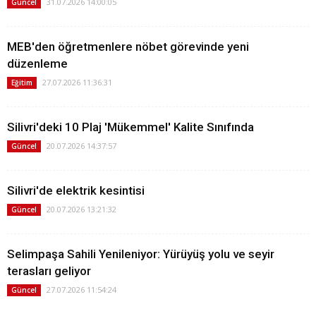
31.07.2026 14:00:05
Güncel
MEB'den öğretmenlere nöbet görevinde yeni
düzenleme
27.07.2026 11:36:31
Eğitim
Silivri'deki 10 Plaj 'Mükemmel' Kalite Sınıfında
20.07.2026 14:37:57
Güncel
Silivri'de elektrik kesintisi
20.07.2026 13:21:32
Güncel
Selimpaşa Sahili Yenileniyor: Yürüyüş yolu ve seyir
terasları geliyor
27.07.2026 11:54:24
Güncel