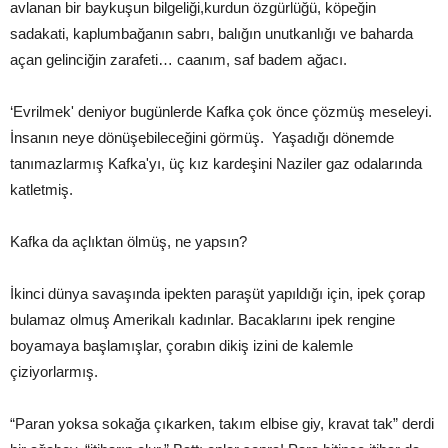
avlanan bir baykuşun bilgeliği,kurdun özgürlüğü, köpeğin
sadakati, kaplumbağanın sabrı, balığın unutkanlığı ve baharda
açan gelinciğin zarafeti… caanım, saf badem ağacı.
‘Evrilmek' deniyor bugünlerde Kafka çok önce çözmüş meseleyi.
İnsanın neye dönüşebileceğini görmüş. Yaşadığı dönemde
tanımazlarmış Kafka'yı, üç kız kardeşini Naziler gaz odalarında
katletmiş.
Kafka da açlıktan ölmüş, ne yapsın?
İkinci dünya savaşında ipekten paraşüt yapıldığı için, ipek çorap
bulamaz olmuş Amerikalı kadınlar. Bacaklarını ipek rengine
boyamaya başlamışlar, çorabın dikiş izini de kalemle
çiziyorlarmış.
“Paran yoksa sokağa çıkarken, takım elbise giy, kravat tak” derdi