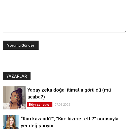
YAZARLAR
Yapay zeka doğal itimatla görüldü (mü
acaba?)
07.08.2026
Rüya Şahsuvar
“Kim kazandı?”, “Kim hizmet etti?” sorusuyla
yer değiştiriyor…