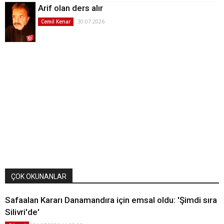
Arif olan ders alır
30.07.2026
Cemil Kenar
ÇOK OKUNANLAR
Safaalan Kararı Danamandıra için emsal oldu: 'Şimdi sıra
Silivri'de'