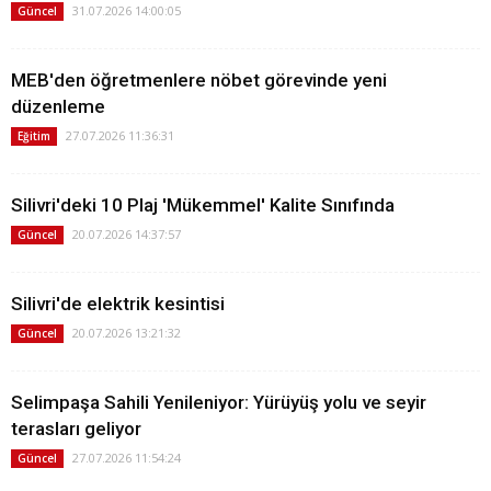
31.07.2026 14:00:05
Güncel
MEB'den öğretmenlere nöbet görevinde yeni
düzenleme
27.07.2026 11:36:31
Eğitim
Silivri'deki 10 Plaj 'Mükemmel' Kalite Sınıfında
20.07.2026 14:37:57
Güncel
Silivri'de elektrik kesintisi
20.07.2026 13:21:32
Güncel
Selimpaşa Sahili Yenileniyor: Yürüyüş yolu ve seyir
terasları geliyor
27.07.2026 11:54:24
Güncel