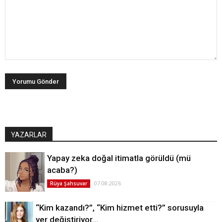
YAZARLAR
Yapay zeka doğal itimatla görüldü (mü
acaba?)
07.08.2026
Rüya Şahsuvar
“Kim kazandı?”, “Kim hizmet etti?” sorusuyla
yer değiştiriyor…