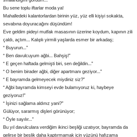
Bu sene toplu iftarlar moda ya!
Mahalledeki kalantorlardan birinin yüz, yüz elli kişiyi sokakta,
sevabına doyuracağını düşündüm!
Eve geldim pideyi mutfak masasının üzerine koydum, kapının zili
çaldı, açtım... Kalıplı yirmili yaşlarda esmer bir arkadaş;
“ Buyurun...”
“ Ben davulcuyum ağbi... Bahşiş!”
“ E geçen haftada gelmişti biri, sen değildin...”
“ O benim birader ağbi, diğer apartmanı geziyor...”
“ E bayramda gelmeyecek miydiniz siz?”
“ Ağbi bayramda kimseyi evde bulamıyoruz ki, haybeye
geziyoruz!”
“ İşinizi sağlama aldınız yani?”
Gülüyor, sararmış dişleri görünüyor;
“ Öyle sayılır...”
Bu yıl davulculara verdiğim ikinci beşliği uzatıyor, bayramda da
gelirse bir beşlik daha kaptırmamak için yüzünü hafızama