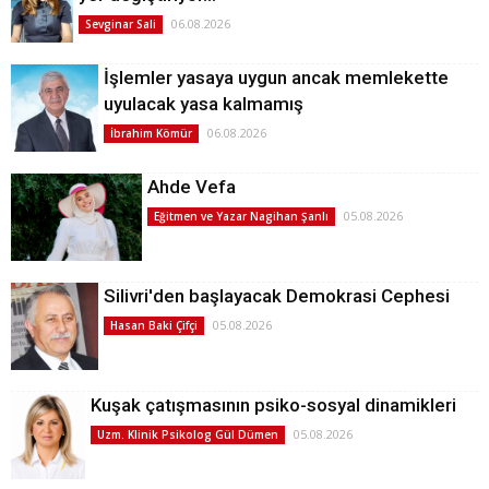
06.08.2026
Sevginar Sali
İşlemler yasaya uygun ancak memlekette
uyulacak yasa kalmamış
06.08.2026
İbrahim Kömür
Ahde Vefa
05.08.2026
Eğitmen ve Yazar Nagihan Şanlı
Silivri'den başlayacak Demokrasi Cephesi
05.08.2026
Hasan Baki Çifçi
Kuşak çatışmasının psiko-sosyal dinamikleri
05.08.2026
Uzm. Klinik Psikolog Gül Dümen