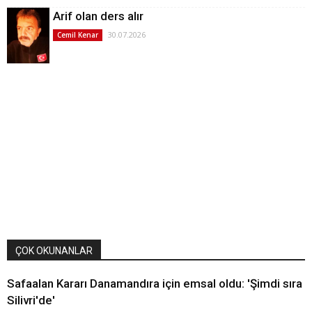
Arif olan ders alır
30.07.2026
Cemil Kenar
ÇOK OKUNANLAR
Safaalan Kararı Danamandıra için emsal oldu: 'Şimdi sıra
Silivri'de'