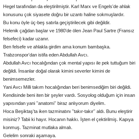
Hegel tarafından da eleştirilmiştir. Karl Marx ve Engels'de ahlak
konusunu çok siyasete doğru bir uzantı haline sokmuşlardır.
Bu konu öyle üç-beş satırla geçiştirilecek gibi değildir.
Helenik çağdan başlar ve 1980'de ölen Jean Paul Sartre (Fransız
felsefeci) kadar uzanır.
Ben felsefe ve ahlakla girdim ama konum bambaşka.
Trabzonspor'dan istifa eden Abdullah Avcı.
Abdullah Avcı hocalığından çok mental yapısı ile pek tuttuğum biri
değildi. İnsanlar doğal olarak kimini severler kimini de
benimsemezler.
Yani Avcı Milli takım hocalığından beri benimsediğim biri değildi.
Kendisinde beni iten bir şeyler vardı. Sosyolog olduğum için insan
yapısından yani ''anatomi'' biraz anlıyorum diyelim.
Hoca Beşiktaş'ta iken tazminatını ''takır-takır'' aldı. Bunu eleştirir
misiniz? Tabii ki hayır. Hocanın hakkı. İşten el çektirilmiş. Kapıya
konmuş. Tazminat mutlaka almalı.
Gelelim sonraki aşamaya.