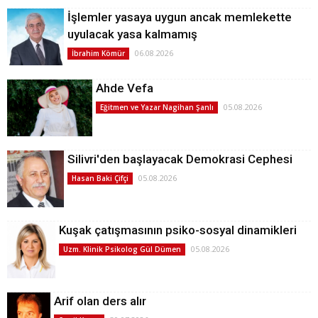
İşlemler yasaya uygun ancak memlekette
uyulacak yasa kalmamış
06.08.2026
İbrahim Kömür
Ahde Vefa
05.08.2026
Eğitmen ve Yazar Nagihan Şanlı
Silivri'den başlayacak Demokrasi Cephesi
05.08.2026
Hasan Baki Çifçi
Kuşak çatışmasının psiko-sosyal dinamikleri
05.08.2026
Uzm. Klinik Psikolog Gül Dümen
Arif olan ders alır