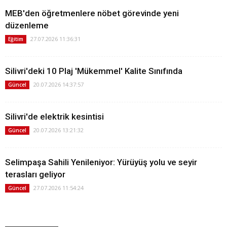
MEB'den öğretmenlere nöbet görevinde yeni
düzenleme
27.07.2026 11:36:31
Eğitim
Silivri'deki 10 Plaj 'Mükemmel' Kalite Sınıfında
20.07.2026 14:37:57
Güncel
Silivri'de elektrik kesintisi
20.07.2026 13:21:32
Güncel
Selimpaşa Sahili Yenileniyor: Yürüyüş yolu ve seyir
terasları geliyor
27.07.2026 11:54:24
Güncel