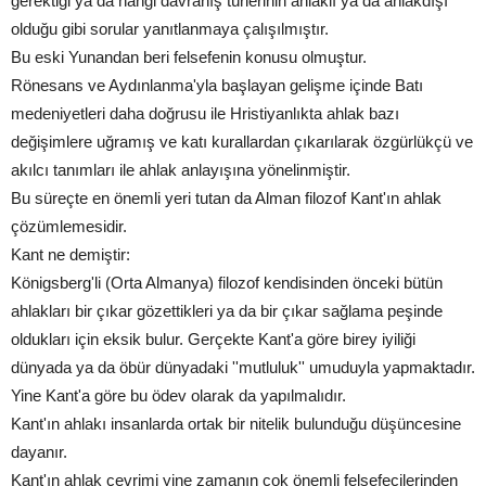
gerektiği ya da hangi davranış türlerinin ahlaklı ya da ahlakdışı
olduğu gibi sorular yanıtlanmaya çalışılmıştır.
Bu eski Yunandan beri felsefenin konusu olmuştur.
Rönesans ve Aydınlanma'yla başlayan gelişme içinde Batı
medeniyetleri daha doğrusu ile Hristiyanlıkta ahlak bazı
değişimlere uğramış ve katı kurallardan çıkarılarak özgürlükçü ve
akılcı tanımları ile ahlak anlayışına yönelinmiştir.
Bu süreçte en önemli yeri tutan da Alman filozof Kant'ın ahlak
çözümlemesidir.
Kant ne demiştir:
Königsberg'li (Orta Almanya) filozof kendisinden önceki bütün
ahlakları bir çıkar gözettikleri ya da bir çıkar sağlama peşinde
oldukları için eksik bulur. Gerçekte Kant'a göre birey iyiliği
dünyada ya da öbür dünyadaki ''mutluluk'' umuduyla yapmaktadır.
Yine Kant'a göre bu ödev olarak da yapılmalıdır.
Kant'ın ahlakı insanlarda ortak bir nitelik bulunduğu düşüncesine
dayanır.
Kant'ın ahlak çevrimi yine zamanın çok önemli felsefecilerinden