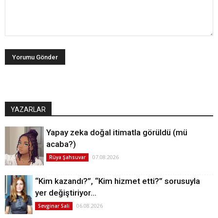
YAZARLAR
Yapay zeka doğal itimatla görüldü (mü
acaba?)
07.08.2026
Rüya Şahsuvar
“Kim kazandı?”, “Kim hizmet etti?” sorusuyla
yer değiştiriyor…
06.08.2026
Sevginar Sali