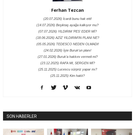
Ferhan Tezcan
(20.07.2026) İcardi bunu hak etti!
(14.07.2026) Beşiktaş ayağa kalkıyor mu?
(07.07.2026) YILDIRIM 'PES' EDER Mİ?
(18.06.2026) AZİZ YILDIRIM'IN PLANI NE?
(05.05.2026) TEDESCO NEDEN OLMADI!
(24.02.2026) İşte Buruk’un planı!
(27.01.2026) Buruk’a hakkını vermeli mi?
(23.12.2025) RAFA MI, SERGEN Mİ?
(25.11.2025) Lucescu sürpriz yapar mı?
(25.11.2025) Kim haklı?
SON HABERLER