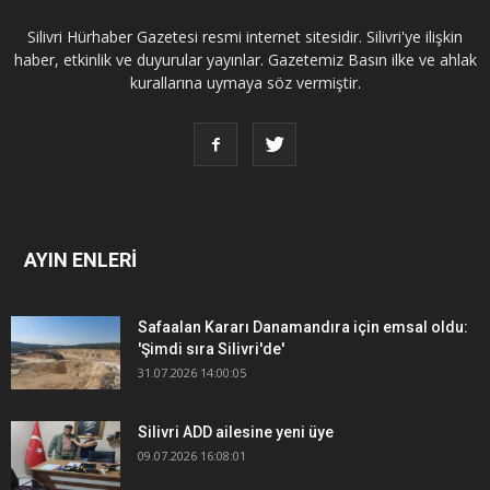
Silivri Hürhaber Gazetesi resmi internet sitesidir. Silivri'ye ilişkin
haber, etkinlik ve duyurular yayınlar. Gazetemiz Basın ilke ve ahlak
kurallarına uymaya söz vermiştir.
AYIN ENLERİ
Safaalan Kararı Danamandıra için emsal oldu:
'Şimdi sıra Silivri'de'
31.07.2026 14:00:05
Silivri ADD ailesine yeni üye
09.07.2026 16:08:01