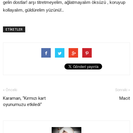
gelin dostlar! arşı titretmeyelim, ağlatmayalım öksüzü , koruyup
kollayalım, güldürelim yüzünü!..
ETİKETLER
« Önceki
Sonraki »
Karaman, “Kırmızı kart
Macit
oyunumuzu etkiledi”