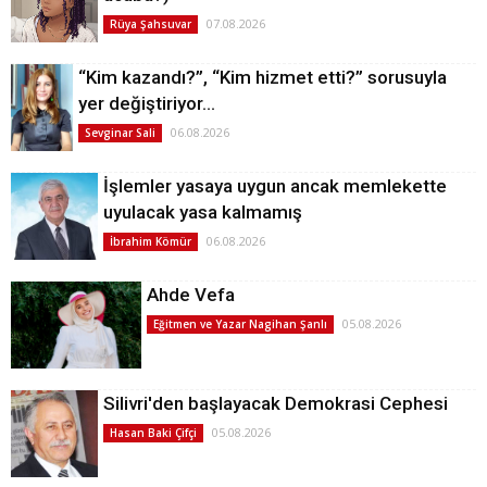
07.08.2026
Rüya Şahsuvar
“Kim kazandı?”, “Kim hizmet etti?” sorusuyla
yer değiştiriyor…
06.08.2026
Sevginar Sali
İşlemler yasaya uygun ancak memlekette
uyulacak yasa kalmamış
06.08.2026
İbrahim Kömür
Ahde Vefa
05.08.2026
Eğitmen ve Yazar Nagihan Şanlı
Silivri'den başlayacak Demokrasi Cephesi
05.08.2026
Hasan Baki Çifçi