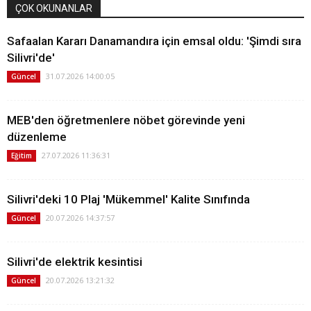
ÇOK OKUNANLAR
Safaalan Kararı Danamandıra için emsal oldu: 'Şimdi sıra
Silivri'de'
31.07.2026 14:00:05
Güncel
MEB'den öğretmenlere nöbet görevinde yeni
düzenleme
27.07.2026 11:36:31
Eğitim
Silivri'deki 10 Plaj 'Mükemmel' Kalite Sınıfında
20.07.2026 14:37:57
Güncel
Silivri'de elektrik kesintisi
20.07.2026 13:21:32
Güncel