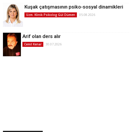
Kuşak çatışmasının psiko-sosyal dinamikleri
05.08.2026
Uzm. Klinik Psikolog Gül Dümen
Arif olan ders alır
30.07.2026
Cemil Kenar