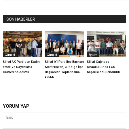
SON HABERLER
Güncel
Güncel
Eğitim
Silivri AK Parti’den Kadın
Silivri İYİ Parti İlçe Başkanı
Silivri Çağrıbey
Emek Ve Dayanışma
Mert Erişken, 3. Bölge İlçe
Ortaokulu’nda LGS
Günleri’ne destek
Başkanları Toplantısına
başarısı ödüllendirildi
katıldı
YORUM YAP