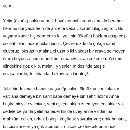
açar.
Yetim(öksüz) hakkı yemek büyük günahlardan olmakla beraber,
hem bu dünyada hem de ahirette vebali, sorumluluğu ağırdır. Bu
yaşıma kadar hiç görmedim ki, yetimin (öksüz) hakkını gasp edip
de iflah olan, huzur bulan birini!. Çevremizde de çokça şahit
oluyoruz, öksüzün malına el uzatıp iki yakası bir araya gelmeyen,
ömrü boyunca hem maddi hem manevi azap çekenleri. Yetimin
elindekine göz dikip, malını yiyenler, midesinde ateşle
dolaşanlardır, iki cihanda da kavuran bir ateş!..
Tabi, bir de anası babası yaşadığı halde öksüz-yetim kalanlar
var; ana demeye bin şahit baba demeye bin şahit lâzım! Anne
başka biriyle evleniyor, yeni eşi çocukları istemiyor, çocuklar ya
dedelerde ya da yetimhanede! Bir de üvey anne vicdanına
mahkûm edilen, ürkek bakışlı küçücük yavrular var; artık bahtına,
bu cici anneler ya çok acımasız olacak çektirecek ömrünce