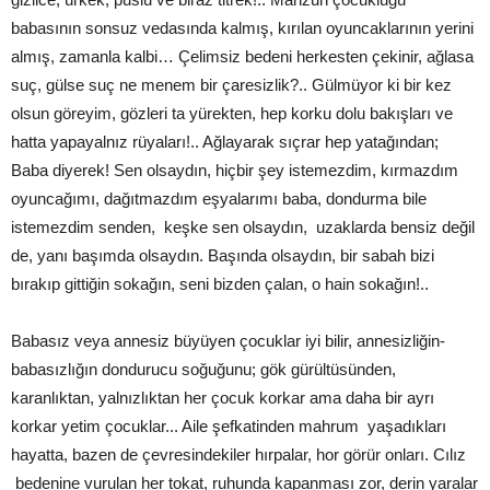
babasının sonsuz vedasında kalmış, kırılan oyuncaklarının yerini
almış, zamanla kalbi… Çelimsiz bedeni herkesten çekinir, ağlasa
suç, gülse suç ne menem bir çaresizlik?.. Gülmüyor ki bir kez
olsun göreyim, gözleri ta yürekten, hep korku dolu bakışları ve
hatta yapayalnız rüyaları!.. Ağlayarak sıçrar hep yatağından;
Baba diyerek! Sen olsaydın, hiçbir şey istemezdim, kırmazdım
oyuncağımı, dağıtmazdım eşyalarımı baba, dondurma bile
istemezdim senden, keşke sen olsaydın, uzaklarda bensiz değil
de, yanı başımda olsaydın. Başında olsaydın, bir sabah bizi
bırakıp gittiğin sokağın, seni bizden çalan, o hain sokağın!..
Babasız veya annesiz büyüyen çocuklar iyi bilir, annesizliğin-
babasızlığın dondurucu soğuğunu; gök gürültüsünden,
karanlıktan, yalnızlıktan her çocuk korkar ama daha bir ayrı
korkar yetim çocuklar... Aile şefkatinden mahrum yaşadıkları
hayatta, bazen de çevresindekiler hırpalar, hor görür onları. Cılız
bedenine vurulan her tokat, ruhunda kapanması zor, derin yaralar