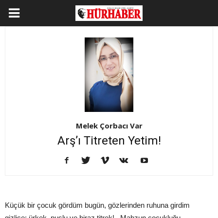
Melek Çorbacı Var
Arş’ı Titreten Yetim!
Küçük bir çocuk gördüm bugün, gözlerinden ruhuna girdim
gizlice; ürkek, puslu ve biraz titrek!.. Mahzun çocukluğu