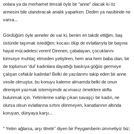
onlara ya da merhamet timsali öyle bir “anne” olacak ki öz
annesini bile utandıracak analık yaparken. Dedim ya nasibinde ne
varsa...
Gördüğüm öyle anneler de var ki, benim en takdir ettiğim, baş
üstünde taşımak istediğim; kocası ölüp de evlatlarıyla bir başına
hayat mücadelesi veren! Direnen, çabalayan, çocuklarını
kimseye muhtaç etmeden yetiştiren, hem ana hem baba olan, bir
de toplumun ‘dul' kadınlara dayattığı baskıya göğüs germeye
çalışan cefakâr kadınlar! Belki de yazılarımı takip eden bir anne
vesile olmuştur, bu konuyu kaleme almamda belki de onun
direnişini yazmak istemişimdir acımasız örneklere atıfta
bulunmak için. Yetimlerine sahip çıkan savaşçı bir kadın, ne
olursa olsun evlatlarına sırtını dönmeyen, kanatlarının altında
koruyan, dünyaya karşı...
“ Yetim ağlarsa, arşı titretir" diyen bir Peygamberin ümmetiyiz biz;