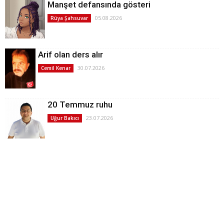
Manşet defansında gösteri
05.08.2026
Rüya Şahsuvar
Arif olan ders alır
30.07.2026
Cemil Kenar
20 Temmuz ruhu
23.07.2026
Uğur Bakıcı