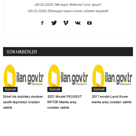
(06.02.2025) Silivrispor Balıkesir'i ezer geçer!
(05.02.2025) Etimesgut maçını kenar yönetim kaybetti!
SON HABERLER
Güncel
Güncel
Güncel
Silivri'de dubleks mesken
2021 Model PEUGEOT
2017 model Land Rover
vasıflı taşınmaz icradan
RIFTER Marka araç
marka araç icradan satılık
satılık
icradan satılık