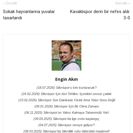
« Önceki
Sonraki »
Sokak hayvanlarına yuvalar
Kavaklıspor derin bir nefes aldı:
tasarlandı
3-0
Engin Akın
(18.07.2026) Silivrispor'u kim kurtaracak?
(24.02.2026) Silivrispor İçin Asıl Tehlike: İçerideki sessiz çatlak
(23.02.2026) Silivrispor Son Dakikada Yıkıldı Ama Yolun Sonu Değil
(09.01.2026) Silivrispor İçin Bir Olma Zamanı
(06.11.2025) Silivrispor’un Yalnız Kalmaya Tahammülü Yok!
(09.09.2025) Silivrispor’da lige zorlu başlangıç
(04.07.2025) Silivrispor nereye gidiyor?
(08.03.2025) Silivrispor’da Silivrililik ruhu öldürüldü maalesef!