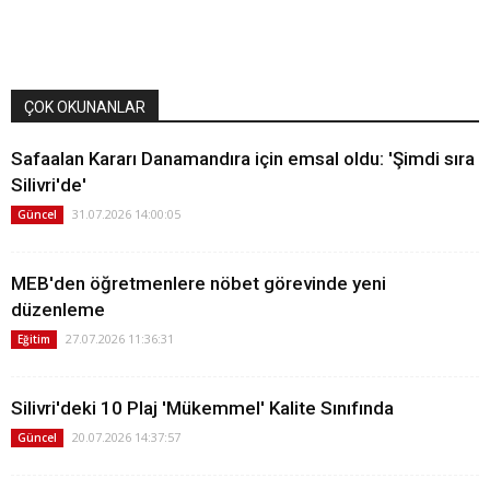
ÇOK OKUNANLAR
Safaalan Kararı Danamandıra için emsal oldu: 'Şimdi sıra
Silivri'de'
31.07.2026 14:00:05
Güncel
MEB'den öğretmenlere nöbet görevinde yeni
düzenleme
27.07.2026 11:36:31
Eğitim
Silivri'deki 10 Plaj 'Mükemmel' Kalite Sınıfında
20.07.2026 14:37:57
Güncel