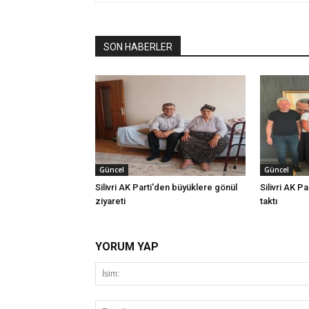
SON HABERLER
Güncel
Güncel
Silivri AK Parti'den büyüklere gönül
Silivri AK Pa
ziyareti
taktı
YORUM YAP