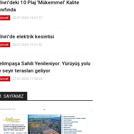
ilivri'deki 10 Plaj 'Mükemmel' Kalite
ınıfında
20.07.2026 14:37:57
üncel
livri'de elektrik kesintisi
20.07.2026 13:21:32
üncel
elimpaşa Sahili Yenileniyor: Yürüyüş yolu
 seyir terasları geliyor
27.07.2026 11:54:24
üncel
1. SAYFAMIZ