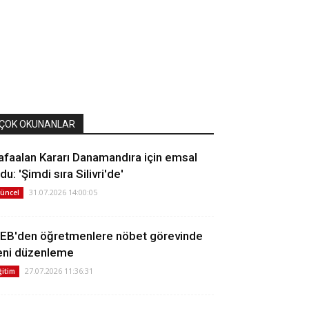
ÇOK OKUNANLAR
afaalan Kararı Danamandıra için emsal
du: 'Şimdi sıra Silivri'de'
31.07.2026 14:00:05
üncel
EB'den öğretmenlere nöbet görevinde
eni düzenleme
27.07.2026 11:36:31
ğitim