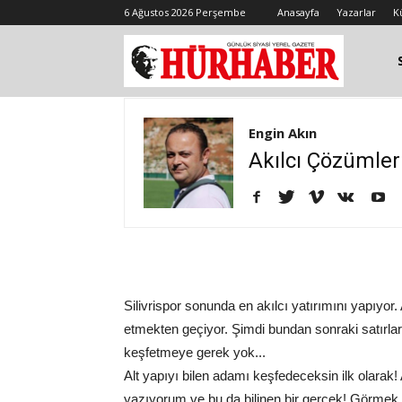
6 Ağustos 2026 Perşembe
Anasayfa
Yazarlar
K
Engin Akın
Akılcı Çözümler
Silivrispor sonunda en akılcı yatırımını yapıyor. 
etmekten geçiyor. Şimdi bundan sonraki satırları
keşfetmeye gerek yok...
Alt yapıyı bilen adamı keşfedeceksin ilk olarak
yazıyorum ve bu da bilinen bir gerçek! Görmek is