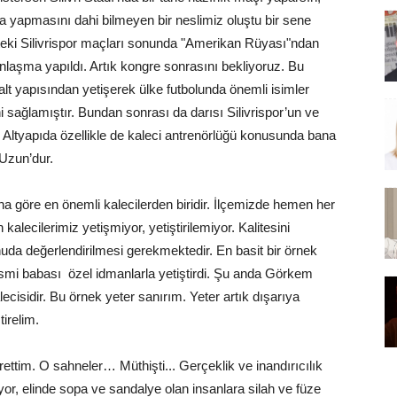
a yapmasını dahi bilmeyen bir neslimiz oluştu bir sene
ekteki Silivrispor maçları sonunda "Amerikan Rüyası"ndan
nlaşma yapıldı. Artık kongre sonrasını bekliyoruz. Bu
alt yapısından yetişerek ülke futbolunda önemli isimler
 sağlamıştır. Bundan sonrası da darısı Silivrispor’un ve
rum. Altyapıda özellikle de kaleci antrenörlüğü konusunda bana
Uzun’dur.
a göre en önemli kalecilerden biridir. İlçemizde hemen her
lecilerimiz yetişmiyor, yetiştirilemiyor. Kalitesini
uda değerlendirilmesi gerekmektedir. En basit bir örnek
mi babası özel idmanlarla yetiştirdi. Şu anda Görkem
cisidir. Bu örnek yeter sanırım. Yeter artık dışarıya
tirelim.
ttim. O sahneler… Müthişti... Gerçeklik ve inandırıcılık
r, elinde sopa ve sandalye olan insanlara silah ve füze