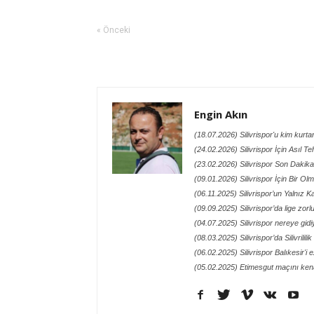
« Önceki
Engin Akın
(18.07.2026) Silivrispor'u kim kurt
(24.02.2026) Silivrispor İçin Asıl Te
(23.02.2026) Silivrispor Son Dakik
(09.01.2026) Silivrispor İçin Bir O
(06.11.2025) Silivrispor’un Yalnız
(09.09.2025) Silivrispor’da lige zor
(04.07.2025) Silivrispor nereye gidi
(08.03.2025) Silivrispor’da Silivrilil
(06.02.2025) Silivrispor Balıkesir'i 
(05.02.2025) Etimesgut maçını kena