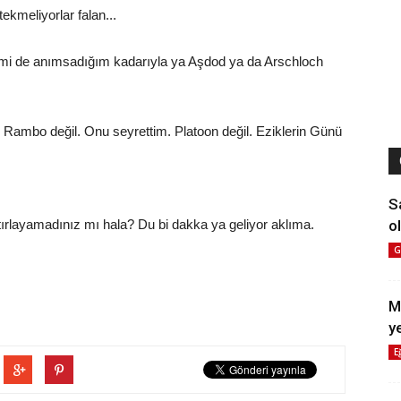
tekmeliyorlar falan...
ismi de anımsadığım kadarıyla ya Aşdod ya da Arschloch
. Rambo değil. Onu seyrettim. Platoon değil. Eziklerin Günü
S
ol
layamadınız mı hala? Du bi dakka ya geliyor aklıma.
G
M
y
E