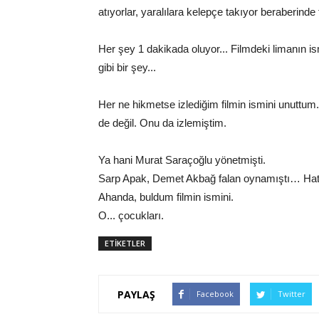
atıyorlar, yaralılara kelepçe takıyor beraberinde 
Her şey 1 dakikada oluyor... Filmdeki limanın 
gibi bir şey...
Her ne hikmetse izlediğim filmin ismini unuttum
de değil. Onu da izlemiştim.
Ya hani Murat Saraçoğlu yönetmişti.
Sarp Apak, Demet Akbağ falan oynamıştı… Hatır
Ahanda, buldum filmin ismini.
O... çocukları.
ETİKETLER
PAYLAŞ
Facebook
Twitter