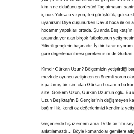
kimin ne olduğunu görürsün! Taç atmasını santr
içinde. Yoksa o vizyon, ileri görüşlülük, gelec
uyanırsın! Diye düşünürken Davut hoca ile ön a
hocamın yaptıkları ortada. Şu anda Beşiktaş’ın 
arasında yer alan birçok futbolcunun yetişmesini
Silivrili gençlerin başınadır. İyi bir karar diyo
göre değerlendirilmesi gereken isim de Gürkan 
Kimdir Gürkan Uzun? Bölgemizin yetiştirdiği ban
mevkide oyuncu yetişirken en önemli sorun olan ka
ispatlamış bir isim olan Gürkan hocamın bu kon
size; Görkem Uzun, Gürkan Uzun’un oğlu. Bu is
Uzun Beşiktaş’ın B Gençleri’nin değişmeyen kale
bağımlılık, kendi öz değerlerimizi kendimiz yetiş
Geçenlerde hiç izlemem ama TV’de bir film seyre
anlatılamazdı… Böyle komandolar gemilere atlıyo