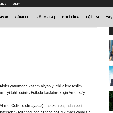
ünye
İletişim
SPOR
GÜNCEL
RÖPORTAJ
POLİTİKA
EĞİTİM
YA
Akılcı yatırımdan kastım altyapıyı ehil ellere teslim
mı iyi tahlil ediniz. Futbolu keşfetmek için Amerika'yı
! Ahmet Çelik ile olmayacağını sezon başından beri
tersen Silivri Stadı’nda bir tane hazırlık maçı yaparsın,