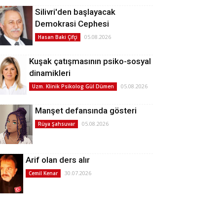
Silivri'den başlayacak
Demokrasi Cephesi
05.08.2026
Hasan Baki Çifçi
Kuşak çatışmasının psiko-sosyal
dinamikleri
05.08.2026
Uzm. Klinik Psikolog Gül Dümen
Manşet defansında gösteri
05.08.2026
Rüya Şahsuvar
Arif olan ders alır
30.07.2026
Cemil Kenar