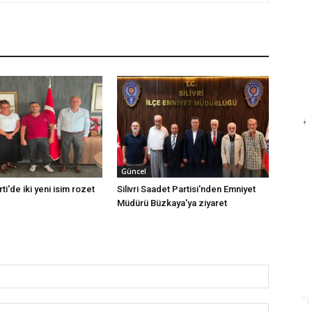
Güncel
rti'de iki yeni isim rozet
Silivri Saadet Partisi'nden Emniyet
Müdürü Büzkaya'ya ziyaret