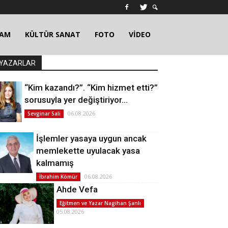
ŞAM
KÜLTÜR SANAT
FOTO
VİDEO
YAZARLAR
“Kim kazandı?”. “Kim hizmet etti?”
sorusuyla yer değiştiriyor…
06.08.2026
Sevginar Sali
İşlemler yasaya uygun ancak
memlekette uyulacak yasa
kalmamış
06.08.2026
İbrahim Kömür
Ahde Vefa
Eğitmen ve Yazar Nagihan Şanlı
05.08.2026