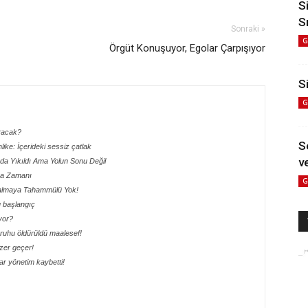
S
S
Sonraki »
G
Örgüt Konuşuyor, Egolar Çarpışıyor
Si
G
aracak?
S
hlike: İçerideki sessiz çatlak
ve
ada Yıkıldı Ama Yolun Sonu Değil
lma Zamanı
G
 Kalmaya Tahammülü Yok!
lu başlangıç
yor?
ik ruhu öldürüldü maalesef!
ezer geçer!
r yönetim kaybetti!