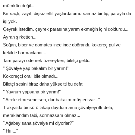
mümkün değil...
Kır saçlı, zayıf, dişsiz ellili yaşlarda umursamaz bir tip, parayla da
işi yok.
Çeyrek istedim, çeyrek parasına yarım ekmeğin içini doldurdu...
Ayran şirketten...
Soğan, biber ve domates ince ince doğrandı, kokoreç pul ve
kekikle harmanlandı...
Tam parayı ödemek üzereyken, biletçi geldi...
" Şövalye yap bakalım bir yarım!"
Kokoreççi oralı bile olmadı...
Biletçi sesini biraz daha yükseltti bu defa;
" Yavrum yapsana bir yarım!"
" Acele etmesene sen, dur bakalım müşteri var..."
Trakya'da bir sürü lakap duydum ama şövalyeyi ilk defa,
meraklandım tabi, sormazsam olmaz...
" Ağabey sana şövalye mi diyorlar?"
" Hııı..."