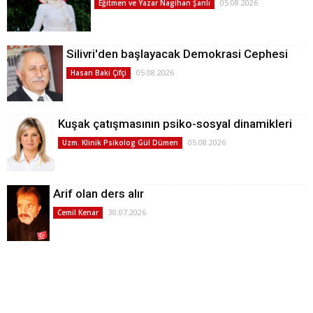
05.08.2026
Eğitmen ve Yazar Nagihan Şanlı
Silivri'den başlayacak Demokrasi Cephesi
05.08.2026
Hasan Baki Çifçi
Kuşak çatışmasının psiko-sosyal dinamikleri
05.08.2026
Uzm. Klinik Psikolog Gül Dümen
Arif olan ders alır
30.07.2026
Cemil Kenar