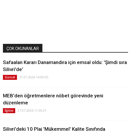
ÇOK OKUNANLAR
Safaalan Kararı Danamandıra için emsal oldu: 'Şimdi sıra
Silivri'de'
31.07.2026 14:00:05
Güncel
MEB'den öğretmenlere nöbet görevinde yeni
düzenleme
27.07.2026 11:36:31
Eğitim
Silivri'deki 10 Plaj 'Mükemmel' Kalite Sınıfında