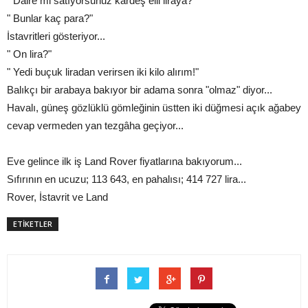
" Daire mi satıyorsunuz kardeş elli liraya?"
" Bunlar kaç para?"
İstavritleri gösteriyor...
" On lira?"
" Yedi buçuk liradan verirsen iki kilo alırım!"
Balıkçı bir arabaya bakıyor bir adama sonra "olmaz" diyor...
Havalı, güneş gözlüklü gömleğinin üstten iki düğmesi açık ağabey
cevap vermeden yan tezgâha geçiyor...
Eve gelince ilk iş Land Rover fiyatlarına bakıyorum...
Sıfırının en ucuzu; 113 643, en pahalısı; 414 727 lira...
Rover, İstavrit ve Land
ETİKETLER