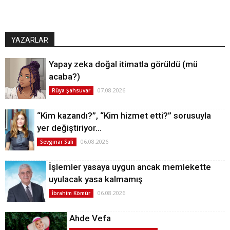
YAZARLAR
Yapay zeka doğal itimatla görüldü (mü
acaba?)
07.08.2026
Rüya Şahsuvar
“Kim kazandı?”, “Kim hizmet etti?” sorusuyla
yer değiştiriyor…
06.08.2026
Sevginar Sali
İşlemler yasaya uygun ancak memlekette
uyulacak yasa kalmamış
06.08.2026
İbrahim Kömür
Ahde Vefa