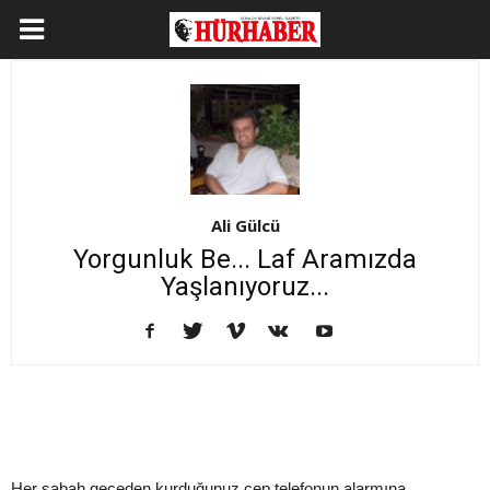
Ali Gülcü
Yorgunluk Be... Laf Aramızda
Yaşlanıyoruz...
Her sabah geceden kurduğunuz cep telefonun alarmına