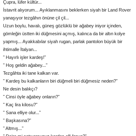
Çupra, lüfer kültür...
İstavrit alıyorum... Ayıklanmasını beklerken siyah bir Land Rover
yanaşıyor tezgâhın önüne çil çil...
Uzun boylu, havalı, güneş gözlüklü bir ağabey iniyor içinden,
gömleğin üstten iki düğmesini açmış, kalınca da bir altın kolye
yapmış... Ayakkabılar siyah rugan, parlak pantolon büyük bir
ihtimalle İtalyan...
" Hayırlı işler kardeş!"
" Hoş geldin ağabey..."
Tezgâhta iki tane kalkan var.
" Kardeş bu kalkanların biri düğmeli biri düğmesiz neden?"
Ne desin balıkçı?
" Cinsi öyle ağabey onların?"
" Kaç lira kilosu?"
" Sana elliye olur..."
" Başkasına?"
" Altmış..."