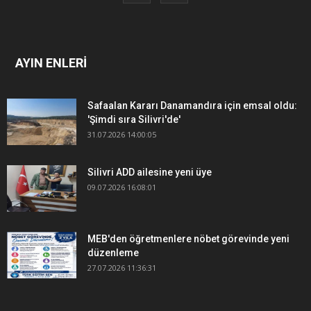
AYIN ENLERİ
Safaalan Kararı Danamandıra için emsal oldu:
'Şimdi sıra Silivri'de'
31.07.2026 14:00:05
Silivri ADD ailesine yeni üye
09.07.2026 16:08:01
MEB'den öğretmenlere nöbet görevinde yeni
düzenleme
27.07.2026 11:36:31