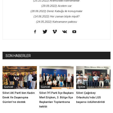
(25.10.2022) Aramızdaki kahramanlar
(29.09.2022) Acelem var
(28.06.2022) Deniz Kabuğu ile konuşmalar
(14.06.2022) Her zaman böyle miydi?
(24.05.2022) Kahramanın paltosu
SON HABERLER
Güncel
Güncel
Eğitim
Silivri AK Parti’den Kadın
Silivri İYİ Parti İlçe Başkanı
Silivri Çağrıbey
Emek Ve Dayanışma
Mert Erişken, 3. Bölge İlçe
Ortaokulu’nda LGS
Günleri’ne destek
Başkanları Toplantısına
başarısı ödüllendirildi
katıldı