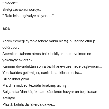
" Neden?"
Biletçi cevapladı soruyu;
" Rakı içince şövalye oluyor o..."
&&&
Yarım ekmeği ayranla fenere yakın bir taşın üzerine oturup
götürüyorum...
Acemiler oltalarını atmış balık bekliyor, bu mevsimde ne
yakalayacaklarsa?
Karnımı doyurduktan sonra balıkhaneyi gezmeye başlıyorum...
Yeni karides getirmişler, canlı daha, kilosu on lira...
Dil balıkları yirmi...
Mardinli midyeci tezgâhı bırakmış gitmiş...
Bulgaristan'dan küçük cam kâselerde havyar on beş liradan
satılıyor...
Plastik kutularda lakerda da var...