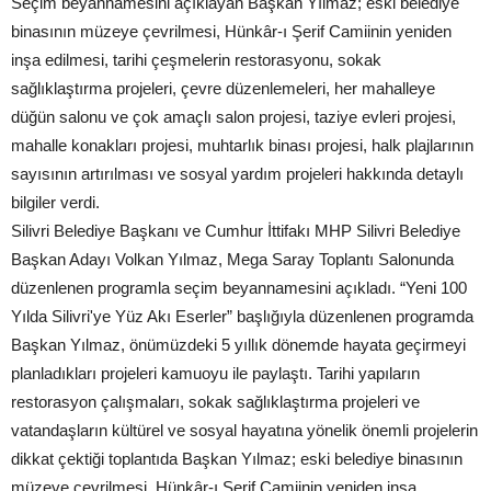
Seçim beyannamesini açıklayan Başkan Yılmaz; eski belediye
binasının müzeye çevrilmesi, Hünkâr-ı Şerif Camiinin yeniden
inşa edilmesi, tarihi çeşmelerin restorasyonu, sokak
sağlıklaştırma projeleri, çevre düzenlemeleri, her mahalleye
düğün salonu ve çok amaçlı salon projesi, taziye evleri projesi,
mahalle konakları projesi, muhtarlık binası projesi, halk plajlarının
sayısının artırılması ve sosyal yardım projeleri hakkında detaylı
bilgiler verdi.
Silivri Belediye Başkanı ve Cumhur İttifakı MHP Silivri Belediye
Başkan Adayı Volkan Yılmaz, Mega Saray Toplantı Salonunda
düzenlenen programla seçim beyannamesini açıkladı. “Yeni 100
Yılda Silivri'ye Yüz Akı Eserler” başlığıyla düzenlenen programda
Başkan Yılmaz, önümüzdeki 5 yıllık dönemde hayata geçirmeyi
planladıkları projeleri kamuoyu ile paylaştı. Tarihi yapıların
restorasyon çalışmaları, sokak sağlıklaştırma projeleri ve
vatandaşların kültürel ve sosyal hayatına yönelik önemli projelerin
dikkat çektiği toplantıda Başkan Yılmaz; eski belediye binasının
müzeye çevrilmesi, Hünkâr-ı Şerif Camiinin yeniden inşa