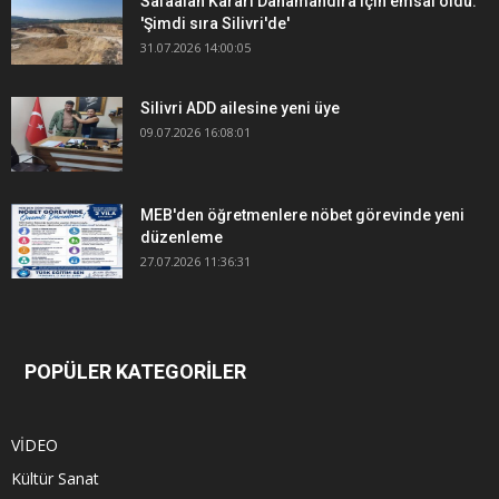
Safaalan Kararı Danamandıra için emsal oldu:
'Şimdi sıra Silivri'de'
31.07.2026 14:00:05
Silivri ADD ailesine yeni üye
09.07.2026 16:08:01
MEB'den öğretmenlere nöbet görevinde yeni
düzenleme
27.07.2026 11:36:31
POPÜLER KATEGORİLER
VİDEO
Kültür Sanat