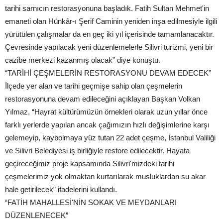
tarihi sarnıcın restorasyonuna başladık. Fatih Sultan Mehmet'in
emaneti olan Hünkâr-ı Şerif Caminin yeniden inşa edilmesiyle ilgili
yürütülen çalışmalar da en geç iki yıl içerisinde tamamlanacaktır.
Çevresinde yapılacak yeni düzenlemelerle Silivri turizmi, yeni bir
cazibe merkezi kazanmış olacak” diye konuştu.
“TARİHİ ÇEŞMELERİN RESTORASYONU DEVAM EDECEK”
İlçede yer alan ve tarihi geçmişe sahip olan çeşmelerin
restorasyonuna devam edileceğini açıklayan Başkan Volkan
Yılmaz, “Hayrat kültürümüzün örnekleri olarak uzun yıllar önce
farklı yerlerde yapılan ancak çağımızın hızlı değişimlerine karşı
gelemeyip, kaybolmaya yüz tutan 22 adet çeşme, İstanbul Valiliği
ve Silivri Belediyesi iş birliğiyle restore edilecektir. Hayata
geçireceğimiz proje kapsamında Silivri'mizdeki tarihi
çeşmelerimiz yok olmaktan kurtarılarak musluklardan su akar
hale getirilecek” ifadelerini kullandı.
“FATİH MAHALLESİ'NİN SOKAK VE MEYDANLARI
DÜZENLENECEK”