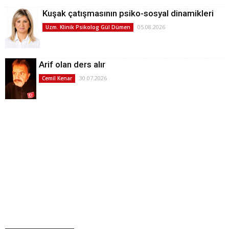
Kuşak çatışmasının psiko-sosyal dinamikleri
05.08.2026
Uzm. Klinik Psikolog Gül Dümen
Arif olan ders alır
30.07.2026
Cemil Kenar