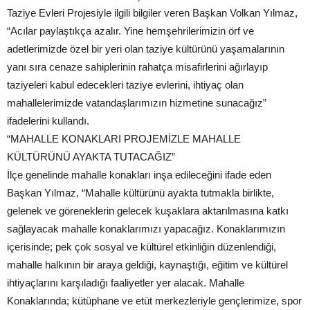
Taziye Evleri Projesiyle ilgili bilgiler veren Başkan Volkan Yılmaz,
“Acılar paylaştıkça azalır. Yine hemşehrilerimizin örf ve
adetlerimizde özel bir yeri olan taziye kültürünü yaşamalarının
yanı sıra cenaze sahiplerinin rahatça misafirlerini ağırlayıp
taziyeleri kabul edecekleri taziye evlerini, ihtiyaç olan
mahallelerimizde vatandaşlarımızın hizmetine sunacağız”
ifadelerini kullandı.
“MAHALLE KONAKLARI PROJEMİZLE MAHALLE
KÜLTÜRÜNÜ AYAKTA TUTACAĞIZ”
İlçe genelinde mahalle konakları inşa edileceğini ifade eden
Başkan Yılmaz, “Mahalle kültürünü ayakta tutmakla birlikte,
gelenek ve göreneklerin gelecek kuşaklara aktarılmasına katkı
sağlayacak mahalle konaklarımızı yapacağız. Konaklarımızın
içerisinde; pek çok sosyal ve kültürel etkinliğin düzenlendiği,
mahalle halkının bir araya geldiği, kaynaştığı, eğitim ve kültürel
ihtiyaçlarını karşıladığı faaliyetler yer alacak. Mahalle
Konaklarında; kütüphane ve etüt merkezleriyle gençlerimize, spor