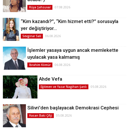
07.08.2026
Rüya Şahsuvar
“Kim kazandı?”, “Kim hizmet etti?” sorusuyla
yer değiştiriyor…
06.08.2026
Sevginar Sali
İşlemler yasaya uygun ancak memlekette
uyulacak yasa kalmamış
06.08.2026
İbrahim Kömür
Ahde Vefa
05.08.2026
Eğitmen ve Yazar Nagihan Şanlı
Silivri'den başlayacak Demokrasi Cephesi
05.08.2026
Hasan Baki Çifçi