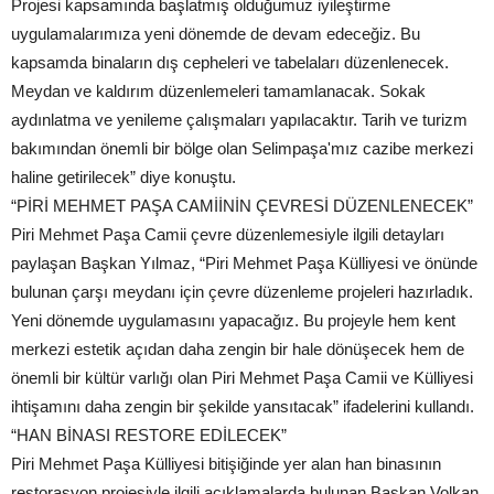
Projesi kapsamında başlatmış olduğumuz iyileştirme
uygulamalarımıza yeni dönemde de devam edeceğiz. Bu
kapsamda binaların dış cepheleri ve tabelaları düzenlenecek.
Meydan ve kaldırım düzenlemeleri tamamlanacak. Sokak
aydınlatma ve yenileme çalışmaları yapılacaktır. Tarih ve turizm
bakımından önemli bir bölge olan Selimpaşa'mız cazibe merkezi
haline getirilecek” diye konuştu.
“PİRİ MEHMET PAŞA CAMİİNİN ÇEVRESİ DÜZENLENECEK”
Piri Mehmet Paşa Camii çevre düzenlemesiyle ilgili detayları
paylaşan Başkan Yılmaz, “Piri Mehmet Paşa Külliyesi ve önünde
bulunan çarşı meydanı için çevre düzenleme projeleri hazırladık.
Yeni dönemde uygulamasını yapacağız. Bu projeyle hem kent
merkezi estetik açıdan daha zengin bir hale dönüşecek hem de
önemli bir kültür varlığı olan Piri Mehmet Paşa Camii ve Külliyesi
ihtişamını daha zengin bir şekilde yansıtacak” ifadelerini kullandı.
“HAN BİNASI RESTORE EDİLECEK”
Piri Mehmet Paşa Külliyesi bitişiğinde yer alan han binasının
restorasyon projesiyle ilgili açıklamalarda bulunan Başkan Volkan