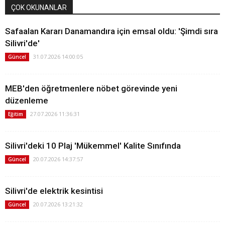
ÇOK OKUNANLAR
Safaalan Kararı Danamandıra için emsal oldu: 'Şimdi sıra
Silivri'de'
31.07.2026 14:00:05
Güncel
MEB'den öğretmenlere nöbet görevinde yeni
düzenleme
27.07.2026 11:36:31
Eğitim
Silivri'deki 10 Plaj 'Mükemmel' Kalite Sınıfında
20.07.2026 14:37:57
Güncel
Silivri'de elektrik kesintisi
20.07.2026 13:21:32
Güncel