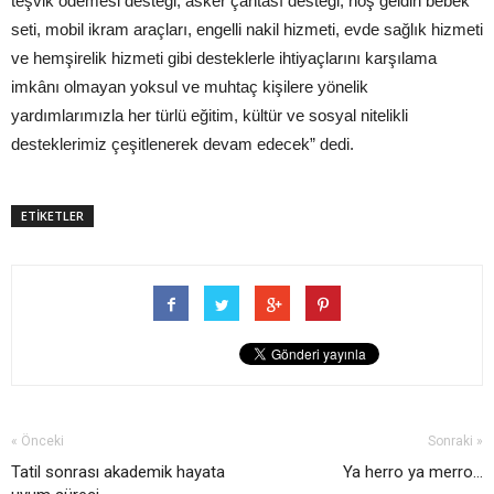
teşvik ödemesi desteği, asker çantası desteği, hoş geldin bebek
seti, mobil ikram araçları, engelli nakil hizmeti, evde sağlık hizmeti
ve hemşirelik hizmeti gibi desteklerle ihtiyaçlarını karşılama
imkânı olmayan yoksul ve muhtaç kişilere yönelik
yardımlarımızla her türlü eğitim, kültür ve sosyal nitelikli
desteklerimiz çeşitlenerek devam edecek” dedi.
ETİKETLER
« Önceki
Sonraki »
Tatil sonrası akademik hayata
Ya herro ya merro…