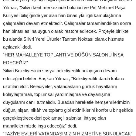
Yılmaz, “Silivri kent merkezinde bulunan ve Piri Mehmet Paşa
Külliyesi bitişiğinde yer alan han binasıyla ilgili kamulaştırma
çalışmaları devam etmektedir. Çalışmalar tamamlandıktan sonra
han binası aslına uygun olarak restore edilecek. Projeyle birlikte
bu alanda Silivri Yerel Ürünler Tanıtım Noktası olarak hizmete
açılacak” dedi.
“HER MAHALLEYE TOPLANTI VE DÜĞÜN SALONU İNŞA
EDECEĞİZ”
Silivri Belediyesinin sosyal belediyecilik anlayışına devam
edeceğini belirten Başkan Yılmaz, “Belediyecilik darda kalana
uzatılan eldir. Belediyeler, vatandaşların günlük hayatlarını
kolaylaştırmalı, toplumsal yardımlaşma ve dayanışma
duygularını canlı tutmalıdır. Buradan hareketle hemşehrilerimizin
düğün, nişan, nikâh ve toplantı gibi etkinliklerini konforlu bir şekilde
gerçekleştirecekleri çok amaçlı salonları ihtiyaç olan
mahallelerimizde inşa edeceğiz” dedi.
“TAZİYE EVLERİ VATANDAŞIMIZIN HİZMETİNE SUNULACAK”