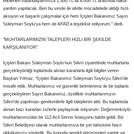
etkilenen vatandaşlarımıza 1.500 TL ila 6.000 TL arasında nakdi
yardım yapılacak. Ben bu vesile ile afetle mücadelede aldığı hızlı
aksiyon ve başarılı çalışmalar için hem İçişleri Bakanımız Sayın
Süleyman Soylu'ya hem de AFAD'a teşekkür ediyorum.” dedi.
“MUHTARLARIMIZIN TALEPLERİ HIZLI BİR ŞEKİLDE
KARŞILANIYOR”
İçişleri Bakanı Süleyman Soylu'nun Silivri ziyaretinde muhtarlarla
gerçekleştirdiği toplantıda alınan kararlarla ilgili bilgiler veren
Başkan Yılmaz, “İçişleri Bakanımız Süleyman Soylu'yu Silivri'de
misafir ettik. Muhtarlarımız ve güvenlik birimlerimiz ile bir toplantı
gerçekleştiren Sayın Bakanımız, özellikle muhtarlarımızın
Silivri'de yapılması gerekenlerle ilgili taleplerini aldı. Bu toplantıda
alınan bazı kararları sizlerle paylaşmak istiyorum: Değirmenköylü
muhtarlarımızdan bir 112 Acil Servis İstasyonu talebi geldi. Biz
Silivri Belediyesi olarak muhtarlarımıza bir yer tahsisine hazır
olduğumuzu söyledik. Bu konuda gerekli görüşmeleri yaptık ve