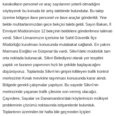
karakolların personel ve araç sayılarının yeterli olmadığını
söyleyerek bu konuda bir artış talebinde bulundular. Bu talep
üzerine bölgeye ilave personel ve ilave araçlar gönderildi. Yine
belde muhtarlarımızdan gece bekçisi talebi geldi. Sayın Bakan, İl
Emniyet Müdürümüze 12 bekçinin beldelere gönderilmesi talimatı
verdi. Silivri Limanımızın içerisine bir Sahil Güvenlik İlçe
Müdürlüğü kurulması konusunda mutabakat sağlandı. En yakını
Marmara Ereğlisi ve Gürpınar'da vardı. Silivri'deki müdürlük tam
orta noktada bulunacak. Silivri Belediyesi olarak yer tespitini
yaptık ve buranın yapımının hızlı bir şekilde başlayacağını
düşünüyoruz. Toplantıda Silivri'nin girişini kilitleyen trafik kontrol
merkezinin Kınalı mevkiine taşınması konusunda karar alındı.
Bölgede gerekli çalışmalar yapılıyor. Bu sayede Silivri'nin
merkezinde yaşanan trafik çilesine son vermiş olacağız.
Çayırdere, Sayalar ve Danamandıra'daki köylerimizin mülkiyet
probleminin çözümü noktasında istişarelerde bulunduk.
Toplantının üzerinden bir hafta bile geçmeden İçişleri