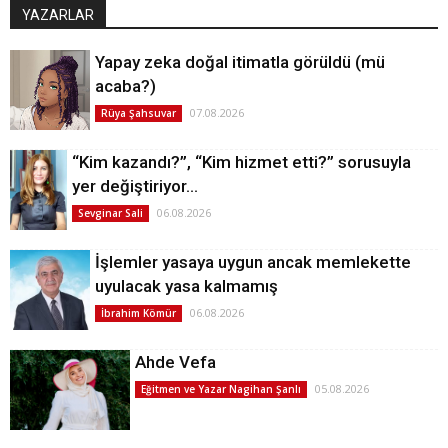
YAZARLAR
Yapay zeka doğal itimatla görüldü (mü
acaba?)
07.08.2026
Rüya Şahsuvar
“Kim kazandı?”, “Kim hizmet etti?” sorusuyla
yer değiştiriyor…
06.08.2026
Sevginar Sali
İşlemler yasaya uygun ancak memlekette
uyulacak yasa kalmamış
06.08.2026
İbrahim Kömür
Ahde Vefa
05.08.2026
Eğitmen ve Yazar Nagihan Şanlı