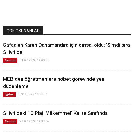
ÇOK OKUNANLAR
Safaalan Kararı Danamandıra için emsal oldu: 'Şimdi sıra
Silivri'de'
31.07.2026 14:00:05
Güncel
MEB'den öğretmenlere nöbet görevinde yeni
düzenleme
27.07.2026 11:36:31
Eğitim
Silivri'deki 10 Plaj 'Mükemmel' Kalite Sınıfında
20.07.2026 14:37:57
Güncel