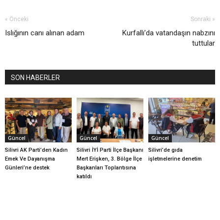
« Önceki
Sonraki »
Islığının canı alınan adam
Kurfallı’da vatandaşın nabzını
tuttular
SON HABERLER
Güncel
Güncel
Güncel
Silivri AK Parti’den Kadın
Silivri İYİ Parti İlçe Başkanı
Silivri’de gıda
Emek Ve Dayanışma
Mert Erişken, 3. Bölge İlçe
işletmelerine denetim
Günleri’ne destek
Başkanları Toplantısına
katıldı