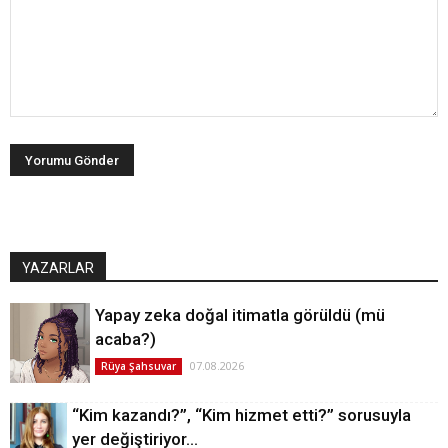
YAZARLAR
Yapay zeka doğal itimatla görüldü (mü
acaba?)
07.08.2026
Rüya Şahsuvar
“Kim kazandı?”, “Kim hizmet etti?” sorusuyla
yer değiştiriyor…