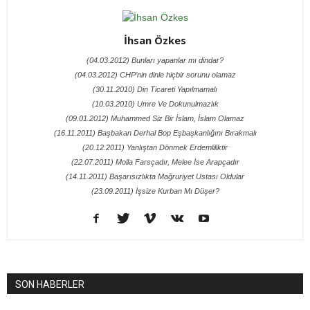
İhsan Özkes
(04.03.2012) Bunları yapanlar mı dindar?
(04.03.2012) CHP’nin dinle hiçbir sorunu olamaz
(30.11.2010) Din Ticareti Yapılmamalı
(10.03.2010) Umre Ve Dokunulmazlık
(09.01.2012) Muhammed Siz Bir İslam, İslam Olamaz
(16.11.2011) Başbakan Derhal Bop Eşbaşkanlığını Bırakmalı
(20.12.2011) Yanlıştan Dönmek Erdemliliktir
(22.07.2011) Molla Farsçadır, Melee İse Arapçadır
(14.11.2011) Başarısızlıkta Mağruriyet Ustası Oldular
(23.09.2011) İşsize Kurban Mı Düşer?
SON HABERLER