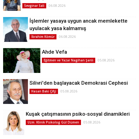
06.08.2026
Sevginar Sali
İşlemler yasaya uygun ancak memlekette
uyulacak yasa kalmamış
06.08.2026
İbrahim Kömür
Ahde Vefa
05.08.2026
Eğitmen ve Yazar Nagihan Şanlı
Silivri'den başlayacak Demokrasi Cephesi
05.08.2026
Hasan Baki Çifçi
Kuşak çatışmasının psiko-sosyal dinamikleri
05.08.2026
Uzm. Klinik Psikolog Gül Dümen