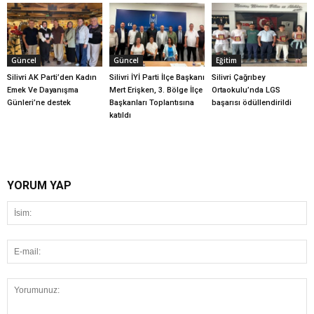
Güncel
Güncel
Eğitim
Silivri AK Parti’den Kadın
Silivri İYİ Parti İlçe Başkanı
Silivri Çağrıbey
Emek Ve Dayanışma
Mert Erişken, 3. Bölge İlçe
Ortaokulu’nda LGS
Günleri’ne destek
Başkanları Toplantısına
başarısı ödüllendirildi
katıldı
YORUM YAP