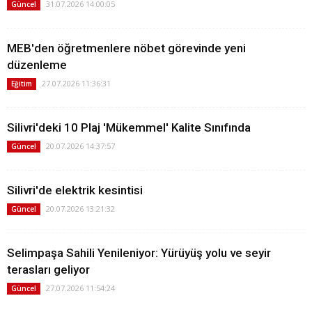
31.07.2026 14:00:05
Güncel
MEB'den öğretmenlere nöbet görevinde yeni
düzenleme
27.07.2026 11:36:31
Eğitim
Silivri'deki 10 Plaj 'Mükemmel' Kalite Sınıfında
20.07.2026 14:37:57
Güncel
Silivri'de elektrik kesintisi
20.07.2026 13:21:32
Güncel
Selimpaşa Sahili Yenileniyor: Yürüyüş yolu ve seyir
terasları geliyor
27.07.2026 11:54:24
Güncel