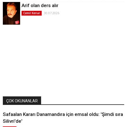
Arif olan ders alır
30.07.2026
Cemil Kenar
ÇOK OKUNANLAR
Safaalan Kararı Danamandıra için emsal oldu: 'Şimdi sıra
Silivri'de'