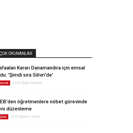
ÇOK OKUNANLAR
afaalan Kararı Danamandıra için emsal
du: 'Şimdi sıra Silivri'de'
31.07.2026 14:00:05
üncel
EB'den öğretmenlere nöbet görevinde
eni düzenleme
27.07.2026 11:36:31
ğitim