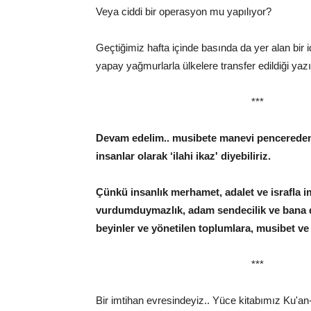
Veya ciddi bir operasyon mu yapılıyor?
Geçtiğimiz hafta içinde basında da yer alan bir 
yapay yağmurlarla ülkelere transfer edildiği yazıl
***
Devam edelim.. musibete manevi pencereden b
insanlar olarak ‘ilahi ikaz' diyebiliriz.
Çünkü insanlık merhamet, adalet ve israfla i
vurdumduymazlık, adam sendecilik ve bana d
beyinler ve yönetilen toplumlara, musibet v
***
Bir imtihan evresindeyiz.. Yüce kitabımız Ku'an-