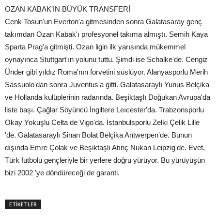
OZAN KABAK'IN BÜYÜK TRANSFERİ
Cenk Tosun'un Everton'a gitmesinden sonra Galatasaray genç
takımdan Ozan Kabak'ı profesyonel takıma almıştı. Semih Kaya
Sparta Prag'a gitmişti. Ozan ligin ilk yarısında mükemmel
oynayınca Stuttgart'ın yolunu tuttu. Şimdi ise Schalke'de. Cengiz
Ünder gibi yıldız Roma'nın forvetini süslüyor. Alanyasporlu Merih
Sassuolo'dan sonra Juventus'a gitti. Galatasaraylı Yunus Belçika
ve Hollanda kulüplerinin radarında. Beşiktaşlı Doğukan Avrupa'da
liste başı. Çağlar Söyüncü İngiltere Leıcester'da. Trabzonsporlu
Okay Yokuşlu Celta de Vigo'da. İstanbulsporlu Zelki Çelik Lille
'de. Galatasaraylı Sinan Bolat Belçika Antwerpen'de. Bunun
dışında Emre Çolak ve Beşiktaşlı Atınç Nukan Leipzig'de. Evet,
Türk futbolu gençleriyle bir yerlere doğru yürüyor. Bu yürüyüşün
bizi 2002 'ye döndüreceği de garanti.
ETİKETLER