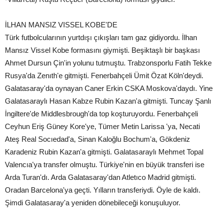
İLHAN MANSIZ VISSEL KOBE'DE
Türk futbolcularının yurtdışı çıkışları tam gaz gidiyordu. İlhan
Mansız Vissel Kobe formasını giymişti. Beşiktaşlı bir başkası
Ahmet Dursun Çin'in yolunu tutmuştu. Trabzonsporlu Fatih Tekke
Rusya'da Zenıth'e gitmişti. Fenerbahçeli Ümit Özat Köln'deydi.
Galatasaray'da oynayan Caner Erkin CSKA Moskova'daydı. Yine
Galatasaraylı Hasan Kabze Rubin Kazan'a gitmişti. Tuncay Şanlı
İngiltere'de Middlesbrough'da top koşturuyordu. Fenerbahçeli
Ceyhun Eriş Güney Kore'ye, Tümer Metin Larissa 'ya, Necati
Ateş Real Socıedad'a, Sinan Kaloğlu Bochum'a, Gökdeniz
Karadeniz Rubin Kazan'a gitmişti. Galatasaraylı Mehmet Topal
Valencıa'ya transfer olmuştu. Türkiye'nin en büyük transferi ise
Arda Turan'dı. Arda Galatasaray'dan Atletıco Madrid gitmişti.
Oradan Barcelona'ya geçti. Yılların transferiydi. Öyle de kaldı.
Şimdi Galatasaray'a yeniden dönebileceği konuşuluyor.