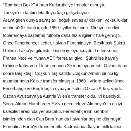
''Bombacı Bekir'' Alman Karlsruhe'ye transfer olmuştu.
Türkiye'nin tarihindeki ilk yurtdışı gidişi buydu.
Araya giren dünya savaşları, soğuk savaşlar derken, yoksulluklar
ve bir sürü sıkıntı içinde 1950'li yıllar bulundu. Türkiye kendini
toparlamaya başlamış futbolla daha fazla ilgilenir hale gelmişti.
Önce Fenerbahçeli Lefter, İtalyan Fiorentina'ya, Beşiktaşlı Şükrü
Gülesin Lazio'ya gitmişti. İkisi de iyi oyuncuydu. Lefter sonra
Fransa Nıce ve Yunan AEK formaları giydi. Şükrü ise İtalya'yı
birbirine katıyordu. İlk sezonunda 29 maç oynamıştı. Onlara daha
sonra Beşiktaşlı Coşkun Taş katıldı. Coşkun Alman birinci lig
takımlarından Köln'e transfer olmuştu. 1960'lı yıllara gelindiğinde
Fenerbahçe ve Beşiktaş'ta oynayan kaleci Özcan Arkoç vardı.
Özcan Avusturya'ya Austria Wien'e transfer oldu. İyi kaleciydi.
Sonra Alman Hamburger SV'ya geçecek ve Almanya'nın en iyi
kalecileri arasında yer alacaktı. Fenerbahçe'nin sembol
isimlerinden olan Can Bartu'nun da İtalyanlar peşine düşmüştü.
Fiorentina Bartu'yu transfer etti. Kadrosunda İtalyan milli kaleci