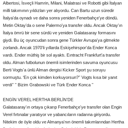
Albertosi, İsveçli Hamrin, Milani, Malatrasi ve Robotti gibi İtalyan
milli takımının yıldızları yer alıyordu. Can Bartu uzun süredir
İtalya'da oynadı ve daha sonra yeniden Fenerbahçe'ye döndü.
Metin Oktay'da o sene Palermo'ya transfer oldu. Ancak Oktay'ın
İtalya ömrü bir sene sürdü ve yeniden Galatasaray formasını
giydi. Bu üç oyuncudan sonra gene Türkler Avrupa'ya gitmekte
zorlandı. Ancak 1970'li yıllarda Eskişehirspor'da Ender Konca
vardı. Ender müthiş bir sol ayaktı. Eıntracht Frankfurt'a transfer
oldu. Alman futbolunun önemli isimlerinden savuma oyuncusu
Berti Vogts'a ünlü Alman dergisi Kicker Sport şu soruyu
sormuştu. ‘En çok kimden korkuyorsun?'' Vogts kısa bir yanıt
verdi'' '' Bizim Grabowski ve Türk Ender Konca ''
ENGİN VEREL HERTHA BERLİN'DE
Galatasaray'ın ortaya çıkarıp Fenerbahçe'ye transfer olan Engin
Verel fırtınalar yaratıyor ve yabancıların radarına giriyordu.
Nitekim de öyle oldu ve Almanya'nın önemli takımlarından Hertha