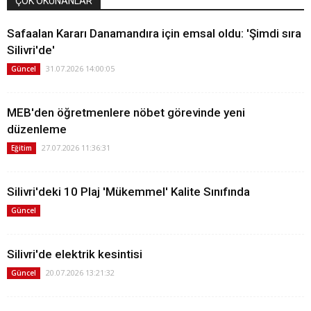
ÇOK OKUNANLAR
Safaalan Kararı Danamandıra için emsal oldu: 'Şimdi sıra
Silivri'de'
31.07.2026 14:00:05
Güncel
MEB'den öğretmenlere nöbet görevinde yeni
düzenleme
27.07.2026 11:36:31
Eğitim
Silivri'deki 10 Plaj 'Mükemmel' Kalite Sınıfında
Güncel
Silivri'de elektrik kesintisi
20.07.2026 13:21:32
Güncel