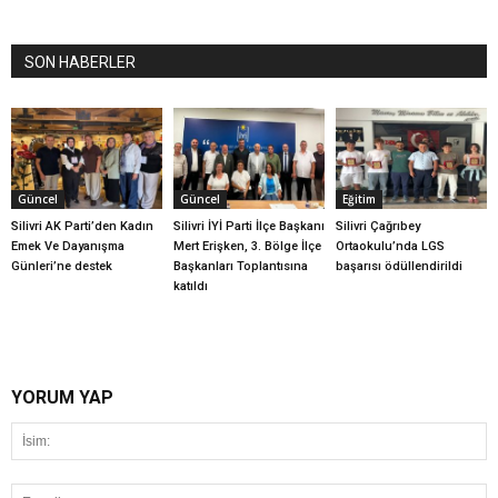
SON HABERLER
Güncel
Güncel
Eğitim
Silivri AK Parti’den Kadın
Silivri İYİ Parti İlçe Başkanı
Silivri Çağrıbey
Emek Ve Dayanışma
Mert Erişken, 3. Bölge İlçe
Ortaokulu’nda LGS
Günleri’ne destek
Başkanları Toplantısına
başarısı ödüllendirildi
katıldı
YORUM YAP