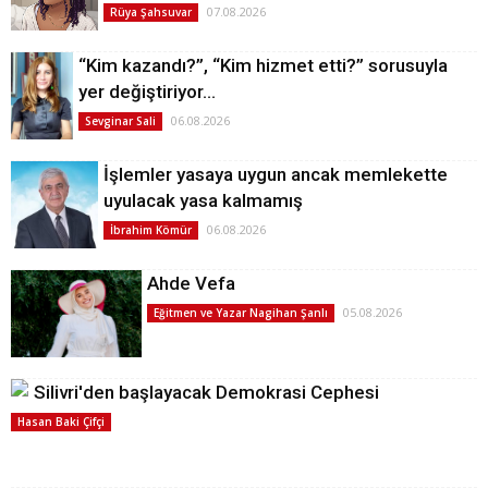
07.08.2026
Rüya Şahsuvar
“Kim kazandı?”, “Kim hizmet etti?” sorusuyla
yer değiştiriyor…
06.08.2026
Sevginar Sali
İşlemler yasaya uygun ancak memlekette
uyulacak yasa kalmamış
06.08.2026
İbrahim Kömür
Ahde Vefa
05.08.2026
Eğitmen ve Yazar Nagihan Şanlı
Silivri'den başlayacak Demokrasi Cephesi
Hasan Baki Çifçi