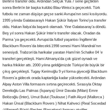
Berlin'e transfer oldu. Ardından Selçuk Yula 7 sene geçtikten
sonra Berlin'in bir başka kulübü Blau-Weiss'a geçecekti. Türk
futbolu ne zaman düşüşe geçse sanki Avrupa'nın sesi kısılıyordu.
1995 yılında Galatasaraylı Hakan Şükür İtalyan Torino'ya transfer
oldu. Hakan İtalya'da başarılı olamadı. Yine Galatasaray'a döndü.
Beş yıl sonra Hakan Şükür Inter'e transfer olacak. Oradan da
Parma 'ya geçecekti. Avrupa'da futbol yaşantısı İngiltere'de
Blackburn Rovers'da bitecekti.1998 senesi Hami Mandralı'nın
senesiydi. Trabzon'da harikalar yaratan Hami'nin Schalke 04 'e
transferi gerçekleşti. Hami Almanya'da çok güzel oynadı ve
harika frikikler attı. 2000 yılına geldiğimizde Türkiye'de büyük bir
çıkış gerçekleşti. Tugay Kerimoğlu 9 yıl forma giyeceği Blackburn
Rovers'a gidecek orada kaptanlığa kadar yükselecekti. Ardından
Alpay Aston Villa formasını sırtına geçirecekti. Sırasıyla Oktay
Derelioğlu Las Palmas (İspanya) Ümir Davala (Milan) Emre
Belözoğlu (İnter), Umut Bulut (Toulouse ) Fatih Akyol (Mallorca )
Hakan Ünsal (Blackburn Rovers ) Nihat Kahveci (Real Socıedad
-Villarreal) Rüştü Reçber (Barcelona) forması giydiler.