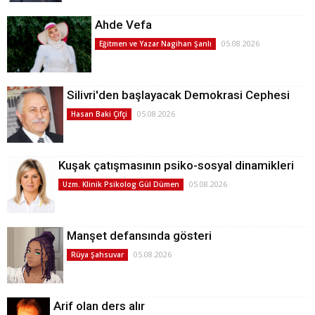
Ahde Vefa
05.08.2026
Eğitmen ve Yazar Nagihan Şanlı
Silivri'den başlayacak Demokrasi Cephesi
05.08.2026
Hasan Baki Çifçi
Kuşak çatışmasının psiko-sosyal dinamikleri
05.08.2026
Uzm. Klinik Psikolog Gül Dümen
Manşet defansında gösteri
05.08.2026
Rüya Şahsuvar
Arif olan ders alır