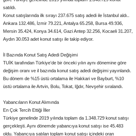
satıldı.
Konut satışlarında ilk sırayı 237.675 satış adedi ile İstanbul aldı..
Ankara 132.486, İzmir 79.221, Antalya 65.258, Bursa 49.936,
Mersin 35.424, Konya 34.614, Gazi Antep 32.256, Kocaeli 31.207,
Aydın 30.053 adet konut satışı ile takip ediyor.
İl Bazında Konut Satış Adedi Değişimi
TUİK tarafından Türkiye'de bir önceki yılın aynı dönemine göre
değişim oranı ve il bazında konut satış adedi değişimi yayınlandı.
Bu dönem de %15 üstü ortalama ile Hakkari ve Bayburt, %10
üstü ortalama ile Artvin, Bolu, Tokat, Iğdır, Nevşehir sıralandı.
Yabancıların Konut Alımında
En Çok Tercih Ettiği İller
Türkiye genelinde 2019 yılında toplam da 1.348.729 konut satışı
gerçekleşti. Aynı dönemde yabancıya konut satışı ise 45.483
oldu. Yabancıya satılan toplam konut satışı içindeki oran