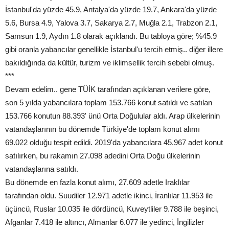
İstanbul'da yüzde 45.9, Antalya'da yüzde 19.7, Ankara'da yüzde
5.6, Bursa 4.9, Yalova 3.7, Sakarya 2.7, Muğla 2.1, Trabzon 2.1,
Samsun 1.9, Aydın 1.8 olarak açıklandı. Bu tabloya göre; %45.9
gibi oranla yabancılar genellikle İstanbul'u tercih etmiş.. diğer illere
bakıldığında da kültür, turizm ve iklimsellik tercih sebebi olmuş.
***
Devam edelim.. gene TÜİK tarafından açıklanan verilere göre,
son 5 yılda yabancılara toplam 153.766 konut satıldı ve satılan
153.766 konutun 88.393' ünü Orta Doğulular aldı. Arap ülkelerinin
vatandaşlarının bu dönemde Türkiye'de toplam konut alımı
69.022 olduğu tespit edildi. 2019'da yabancılara 45.967 adet konut
satılırken, bu rakamın 27.098 adedini Orta Doğu ülkelerinin
vatandaşlarına satıldı.
Bu dönemde en fazla konut alımı, 27.609 adetle Iraklılar
tarafından oldu. Suudiler 12.971 adetle ikinci, İranlılar 11.953 ile
üçüncü, Ruslar 10.035 ile dördüncü, Kuveytliler 9.788 ile beşinci,
Afganlar 7.418 ile altıncı, Almanlar 6.077 ile yedinci, İngilizler