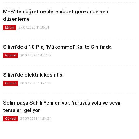
MEB'den öğretmenlere nöbet görevinde yeni
düzenleme
27.07.2026 11:36:31
Eğitim
Silivri'deki 10 Plaj 'Mükemmel' Kalite Sınıfında
20.07.2026 14:37:57
Güncel
Silivri'de elektrik kesintisi
20.07.2026 13:21:32
Güncel
Selimpaşa Sahili Yenileniyor: Yürüyüş yolu ve seyir
terasları geliyor
27.07.2026 11:54:24
Güncel