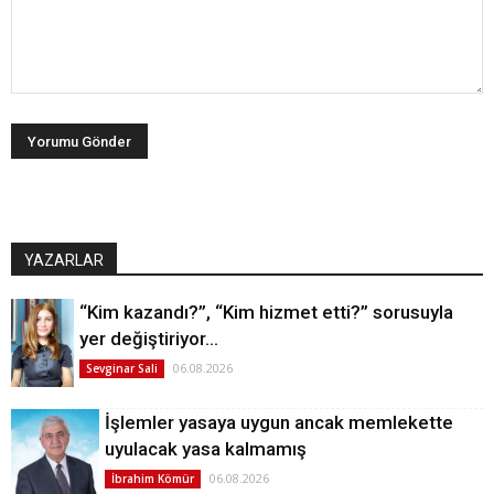
YAZARLAR
“Kim kazandı?”, “Kim hizmet etti?” sorusuyla
yer değiştiriyor…
06.08.2026
Sevginar Sali
İşlemler yasaya uygun ancak memlekette
uyulacak yasa kalmamış
06.08.2026
İbrahim Kömür