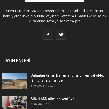
Silivri Hürhaber Gazetesi resmi internet sitesidir. Silivri'ye ilişkin
haber, etkinlik ve duyurular yayınlar. Gazetemiz Basın ilke ve ahlak
kurallarına uymaya söz vermiştir.
AYIN ENLERİ
Safaalan Kararı Danamandıra için emsal oldu:
'Şimdi sıra Silivri'de'
31.07.2026 14:00:05
Silivri ADD ailesine yeni üye
09.07.2026 16:08:01