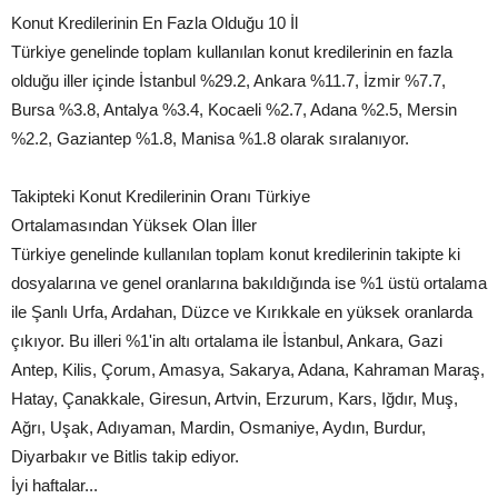
Konut Kredilerinin En Fazla Olduğu 10 İl
Türkiye genelinde toplam kullanılan konut kredilerinin en fazla
olduğu iller içinde İstanbul %29.2, Ankara %11.7, İzmir %7.7,
Bursa %3.8, Antalya %3.4, Kocaeli %2.7, Adana %2.5, Mersin
%2.2, Gaziantep %1.8, Manisa %1.8 olarak sıralanıyor.
Takipteki Konut Kredilerinin Oranı Türkiye
Ortalamasından Yüksek Olan İller
Türkiye genelinde kullanılan toplam konut kredilerinin takipte ki
dosyalarına ve genel oranlarına bakıldığında ise %1 üstü ortalama
ile Şanlı Urfa, Ardahan, Düzce ve Kırıkkale en yüksek oranlarda
çıkıyor. Bu illeri %1'in altı ortalama ile İstanbul, Ankara, Gazi
Antep, Kilis, Çorum, Amasya, Sakarya, Adana, Kahraman Maraş,
Hatay, Çanakkale, Giresun, Artvin, Erzurum, Kars, Iğdır, Muş,
Ağrı, Uşak, Adıyaman, Mardin, Osmaniye, Aydın, Burdur,
Diyarbakır ve Bitlis takip ediyor.
İyi haftalar...