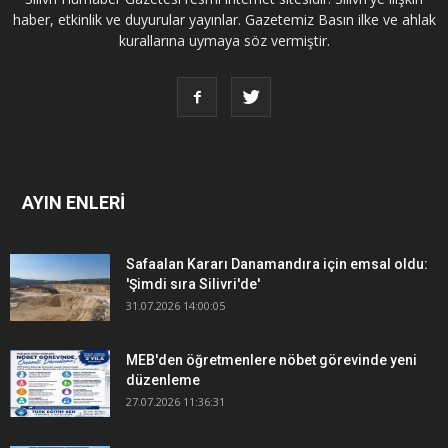
haber, etkinlik ve duyurular yayınlar. Gazetemiz Basın ilke ve ahlak
kurallarına uymaya söz vermiştir.
AYIN ENLERİ
Safaalan Kararı Danamandıra için emsal oldu:
'Şimdi sıra Silivri'de'
31.07.2026 14:00:05
MEB'den öğretmenlere nöbet görevinde yeni
düzenleme
27.07.2026 11:36:31