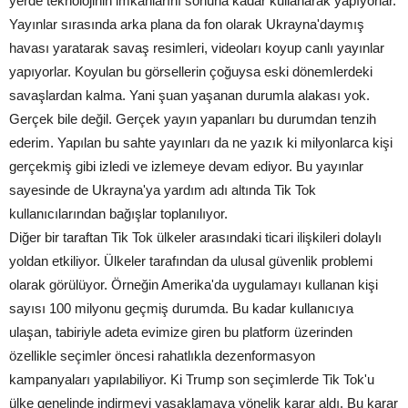
yerde teknolojinin imkanlarını sonuna kadar kullanarak yapıyorlar.
Yayınlar sırasında arka plana da fon olarak Ukrayna'daymış
havası yaratarak savaş resimleri, videoları koyup canlı yayınlar
yapıyorlar. Koyulan bu görsellerin çoğuysa eski dönemlerdeki
savaşlardan kalma. Yani şuan yaşanan durumla alakası yok.
Gerçek bile değil. Gerçek yayın yapanları bu durumdan tenzih
ederim. Yapılan bu sahte yayınları da ne yazık ki milyonlarca kişi
gerçekmiş gibi izledi ve izlemeye devam ediyor. Bu yayınlar
sayesinde de Ukrayna'ya yardım adı altında Tik Tok
kullanıcılarından bağışlar toplanılıyor.
Diğer bir taraftan Tik Tok ülkeler arasındaki ticari ilişkileri dolaylı
yoldan etkiliyor. Ülkeler tarafından da ulusal güvenlik problemi
olarak görülüyor. Örneğin Amerika'da uygulamayı kullanan kişi
sayısı 100 milyonu geçmiş durumda. Bu kadar kullanıcıya
ulaşan, tabiriyle adeta evimize giren bu platform üzerinden
özellikle seçimler öncesi rahatlıkla dezenformasyon
kampanyaları yapılabiliyor. Ki Trump son seçimlerde Tik Tok'u
ülke genelinde indirmeyi yasaklamaya yönelik karar aldı. Bu karar