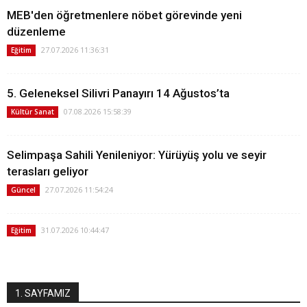
MEB'den öğretmenlere nöbet görevinde yeni
düzenleme
27.07.2026 11:36:31
Eğitim
5. Geleneksel Silivri Panayırı 14 Ağustos’ta
07.08.2026 15:58:39
Kültür Sanat
Selimpaşa Sahili Yenileniyor: Yürüyüş yolu ve seyir
terasları geliyor
27.07.2026 11:54:24
Güncel
31.07.2026 10:44:47
Eğitim
1. SAYFAMIZ