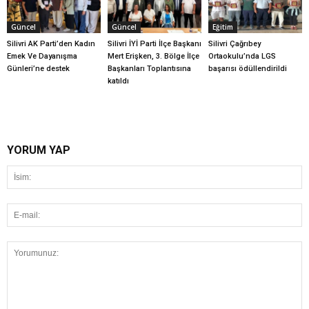
Güncel
Güncel
Eğitim
Silivri AK Parti’den Kadın
Silivri İYİ Parti İlçe Başkanı
Silivri Çağrıbey
Emek Ve Dayanışma
Mert Erişken, 3. Bölge İlçe
Ortaokulu’nda LGS
Günleri’ne destek
Başkanları Toplantısına
başarısı ödüllendirildi
katıldı
YORUM YAP