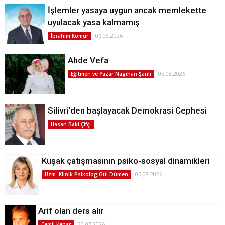
İşlemler yasaya uygun ancak memlekette
uyulacak yasa kalmamış
06.08.2026
İbrahim Kömür
Ahde Vefa
05.08.2026
Eğitmen ve Yazar Nagihan Şanlı
Silivri'den başlayacak Demokrasi Cephesi
Hasan Baki Çifçi
Kuşak çatışmasının psiko-sosyal dinamikleri
05.08.2026
Uzm. Klinik Psikolog Gül Dümen
Arif olan ders alır
30.07.2026
Cemil Kenar