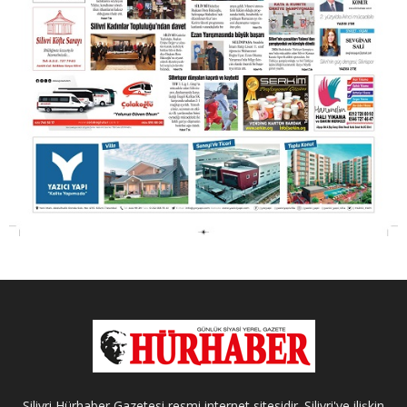
Silivri Hürhaber Gazetesi resmi internet sitesidir. Silivri'ye ilişkin