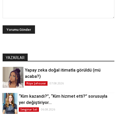
YAZARLAR
Yapay zeka doğal itimatla görüldü (mü
acaba?)
07.08.2026
Rüya Şahsuvar
“Kim kazandı?”, “Kim hizmet etti?” sorusuyla
yer değiştiriyor…
06.08.2026
Sevginar Sali