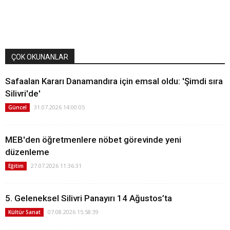
ÇOK OKUNANLAR
Safaalan Kararı Danamandıra için emsal oldu: 'Şimdi sıra
Silivri'de'
31.07.2026 14:00:05
Güncel
MEB'den öğretmenlere nöbet görevinde yeni
düzenleme
27.07.2026 11:36:31
Eğitim
5. Geleneksel Silivri Panayırı 14 Ağustos’ta
07.08.2026 15:58:39
Kültür Sanat