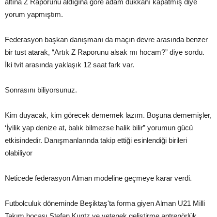
altına Z Raporunu aldığına göre adam dükkânı kapatmış diye
yorum yapmıştım.
Federasyon başkan danışmanı da maçın devre arasında benzer
bir tust atarak, “Artık Z Raporunu alsak mı hocam?” diye sordu.
İki tvit arasında yaklaşık 12 saat fark var.
Sonrasını biliyorsunuz.
Kim duyacak, kim görecek dememek lazım. Boşuna dememişler,
‘İyilik yap denize at, balık bilmezse halik bilir” yorumun gücü
etkisindedir. Danışmanlarında takip ettiği esinlendiği birileri
olabiliyor
Neticede federasyon Alman modeline geçmeye karar verdi.
Futbolculuk döneminde Beşiktaş'ta forma giyen Alman U21 Milli
Takım hocası Stefan Kuntz ve yetenek geliştirme antrenörlük