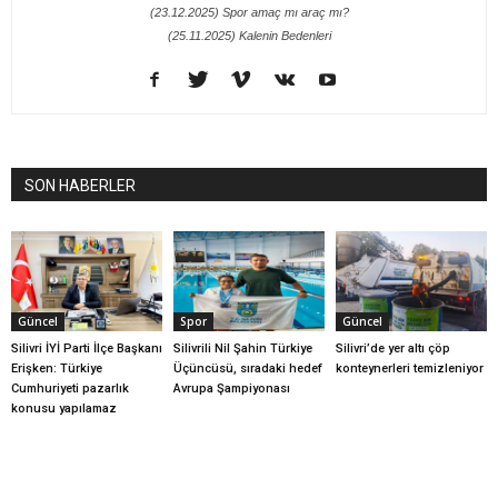
(23.12.2025) Spor amaç mı araç mı?
(25.11.2025) Kalenin Bedenleri
SON HABERLER
Güncel
Spor
Güncel
Silivri İYİ Parti İlçe Başkanı
Silivrili Nil Şahin Türkiye
Silivri’de yer altı çöp
Erişken: Türkiye
Üçüncüsü, sıradaki hedef
konteynerleri temizleniyor
Cumhuriyeti pazarlık
Avrupa Şampiyonası
konusu yapılamaz