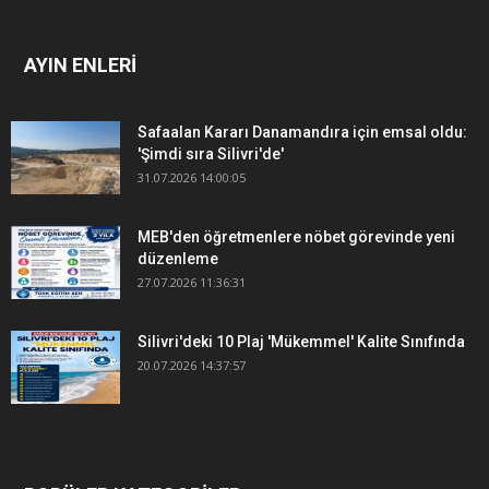
AYIN ENLERİ
Safaalan Kararı Danamandıra için emsal oldu:
'Şimdi sıra Silivri'de'
31.07.2026 14:00:05
MEB'den öğretmenlere nöbet görevinde yeni
düzenleme
27.07.2026 11:36:31
Silivri'deki 10 Plaj 'Mükemmel' Kalite Sınıfında
20.07.2026 14:37:57