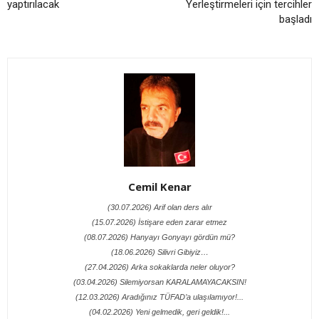
yaptırılacak
Yerleştirmeleri için tercihler
başladı
Cemil Kenar
(30.07.2026) Arif olan ders alır
(15.07.2026) İstişare eden zarar etmez
(08.07.2026) Hanyayı Gonyayı gördün mü?
(18.06.2026) Silivri Gibiyiz…
(27.04.2026) Arka sokaklarda neler oluyor?
(03.04.2026) Silemiyorsan KARALAMAYACAKSIN!
(12.03.2026) Aradığınız TÜFAD’a ulaşılamıyor!...
(04.02.2026) Yeni gelmedik, geri geldik!...