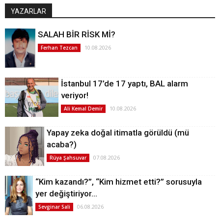
YAZARLAR
SALAH BİR RİSK Mİ?
10.08.2026
Ferhan Tezcan
İstanbul 17’de 17 yaptı, BAL alarm
veriyor!
10.08.2026
Ali Kemal Demir
Yapay zeka doğal itimatla görüldü (mü
acaba?)
07.08.2026
Rüya Şahsuvar
“Kim kazandı?”, “Kim hizmet etti?” sorusuyla
yer değiştiriyor…
06.08.2026
Sevginar Sali